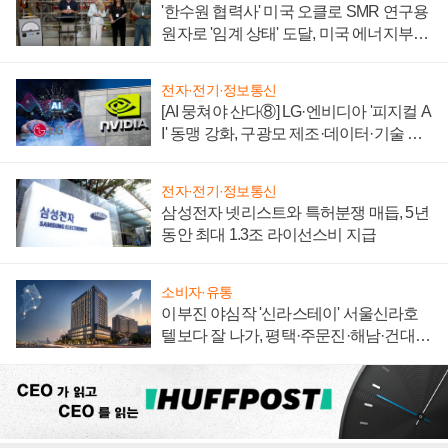
'한수원 협력사' 미국 오클로 SMR 연구용
원자로 '임계 상태' 도달, 미국 에너지부
"중요한 이정표"
전자·전기·정보통신
[AI 뭉쳐야 산다⑧] LG·엔비디아 '피지컬 A
I' 동맹 강화, 구광모 제조·데이터·기술 결
집해 종합 로보틱스 기업으로
전자·전기·정보통신
삼성전자 넷리스트와 특허분쟁 매듭, 5년
동안 최대 1.3조 라이선스비 지급
소비자·유통
이부진 야심작 '신라스테이' 서울신라호
텔보다 잘 나가, 평택·주문진·해남·건대로
성장판 더 넓힌다