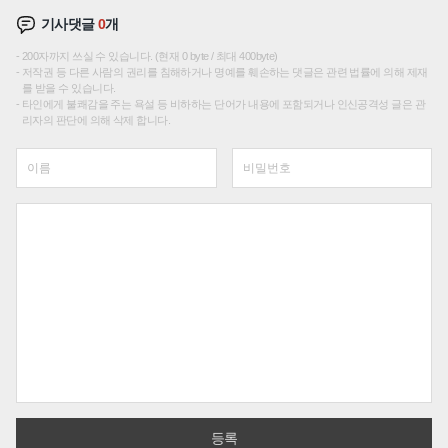
기사댓글
0
개
200자까지 쓰실 수 있습니다. (현재 0 byte / 최대 400byte)
저작권 등 다른 사람의 권리를 침해하거나 명예를 훼손하는 댓글은 관련 법률에 의해 제재
를 받을 수 있습니다.
타인에게 불쾌감을 주는 욕설 등 비하하는 단어가 내용에 포함되거나 인신공격성 글은 관
리자의 판단에 의해 삭제 합니다.