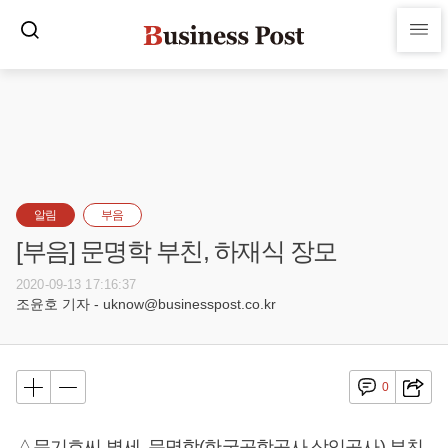
알림
부음
[부음] 문명학 부친, 하재식 장모
2020-09-13 17:16:37
조윤호 기자 - uknow@businesspost.co.kr
0
△문기호씨 별세, 문명학(한국공항공사 상임공사) 부친