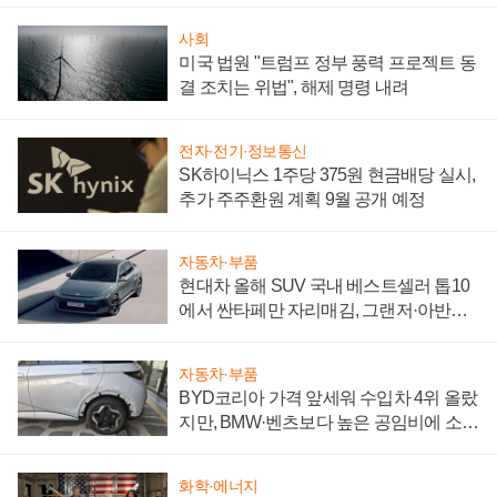
사회
미국 법원 "트럼프 정부 풍력 프로젝트 동
결 조치는 위법", 해제 명령 내려
전자·전기·정보통신
SK하이닉스 1주당 375원 현금배당 실시,
추가 주주환원 계획 9월 공개 예정
자동차·부품
현대차 올해 SUV 국내 베스트셀러 톱10
에서 싼타페만 자리매김, 그랜저·아반떼
'세단 쌍끌이'로 내수 방어
자동차·부품
BYD코리아 가격 앞세워 수입차 4위 올랐
지만, BMW·벤츠보다 높은 공임비에 소비
자 불만 폭발
화학·에너지