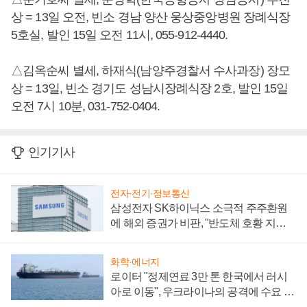
상 = 13일 오전, 빈소 경남 양산 웅상중앙병원 장례식장
5호실, 발인 15일 오전 11시, 055-912-4440.
△김옥순씨 별세, 하재식(남양주경찰서 수사과장) 장모
상 = 13일, 빈소 경기도 성남시장례식장 2호, 발인 15일
오전 7시 10분, 031-752-0404.
인기기사
전자·전기·정보통신
삼성전자 SK하이닉스 소극적 주주환원
에 해외 증권가 비판, "반도체 호황 지속
성 의문"
화학·에너지
로이터 "정제연료 3만 톤 한국에서 러시
아로 이동", 우크라이나의 공격에 수요 늘
어