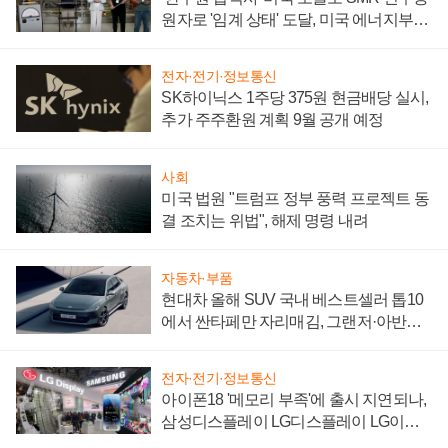
원자로 '임계 상태' 도달, 미국 에너지부
"중요한 이정표"
전자·전기·정보통신
SK하이닉스 1주당 375원 현금배당 실시,
추가 주주환원 계획 9월 공개 예정
사회
미국 법원 "트럼프 정부 풍력 프로젝트 동
결 조치는 위법", 해제 명령 내려
자동차·부품
현대차 올해 SUV 국내 베스트셀러 톱10
에서 싼타페만 자리매김, 그랜저·아반떼
'세단 쌍끌이'로 내수 방어
전자·전기·정보통신
아이폰18 '메모리 부족'에 출시 지연되나,
삼성디스플레이 LG디스플레이 LG이노
텍 '탈애플' 수익 다각화 속도