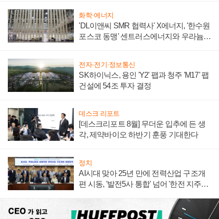
화학·에너지
'DL이앤씨 SMR 협력사' X에너지, '한수원
포스코 동맹' 센트러스에너지와 우라늄
계약 체결
전자·전기·정보통신
SK하이닉스, 용인 'Y2' 팹과 청주 'M17' 팹
건설에 54조 투자 결정
데스크 리포트
[데스크리포트 8월] 무더운 입추에 든 생
각, 제약바이오 하반기 훈풍 기대한다
정치
AI시대 맞아 25년 만에 전력산업 구조개
편 시동, '발전5사 통합' 넘어 '한전 지주사'
재편론도