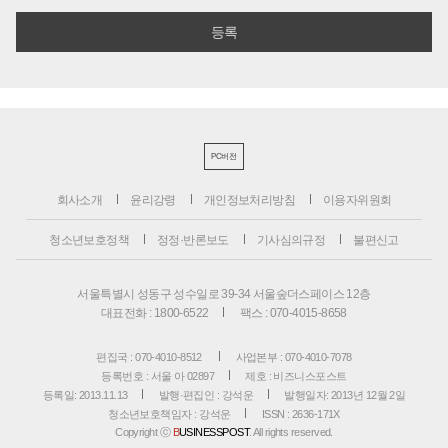
PC버전
회사소개
윤리강령
개인정보처리방침
이용자위원회
청소년보호정책
정정·반론보도
기사심의규정
불편신고
서울특별시 성동구 성수일로 39-34 서울숲더스페이스 12층
대표전화 : 1800-6522
팩스 : 070-4015-8658
편집국 : 070-4010-8512
사업본부 : 070-4010-7078
등록번호 : 서울 아 02897
제호 : 비즈니스포스트
등록일: 2013.11.13
발행·편집인 : 강석운
발행일자: 2013년 12월 2일
청소년보호책임자 : 강석운
ISSN : 2636-171X
Copyright ⓒ
B
USINESSPOST
. All rights reserved.