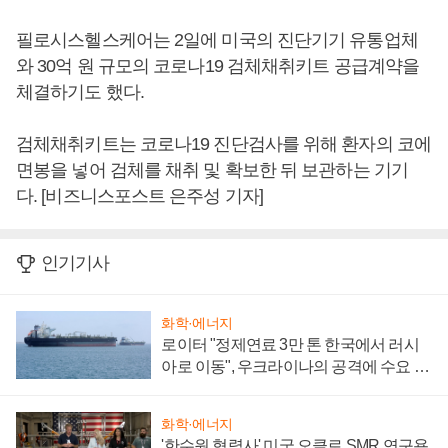
필로시스헬스케어는 2일에 미국의 진단기기 유통업체
와 30억 원 규모의 코로나19 검체채취키트 공급계약을
체결하기도 했다.
검체채취키트는 코로나19 진단검사를 위해 환자의 코에
면봉을 넣어 검체를 채취 및 확보한 뒤 보관하는 기기
다. [비즈니스포스트 은주성 기자]
인기기사
화학·에너지
로이터 "정제연료 3만 톤 한국에서 러시
아로 이동", 우크라이나의 공격에 수요 늘
어
화학·에너지
'한수원 협력사' 미국 오클로 SMR 연구용