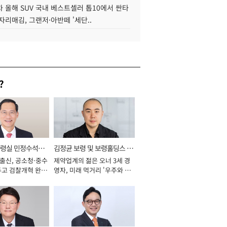
 올해 SUV 국내 베스트셀러 톱10에서 싼타
자리매김, 그랜저·아반떼 '세단..
?
통령실 민정수석비
김정균 보령 및 보령홀딩스 대
 출신, 공소청·중수
제약업계의 젊은 오너 3세 경
표이사 사장
두고 검찰개혁 완수
영자, 미래 먹거리 '우주와 헬
년]
스케어' 공들여 [2026년]