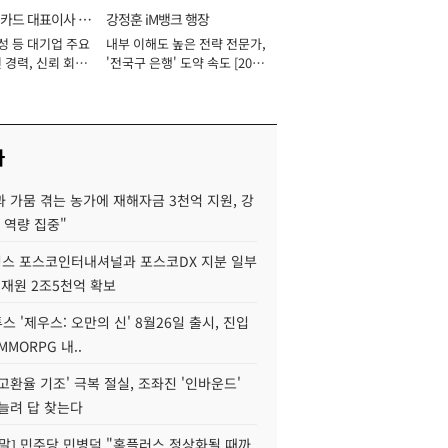
카드 대표이사 사
강정훈 iM뱅크 행장
성 등 대기업 주요
내부 이해도 높은 전략 전문가,
 경력, 신뢰 회복
'전국구 은행' 도약 속도 [2026
[2026년]
년]
사
 가뭄 겪는 농가에 재해자금 3천억 지원, 강
 역량 집중"
스 포스코인터내셔널과 포스코DX 지분 일부
 재원 2조5천억 확보
투스 '제우스: 오만의 신' 8월26일 출시, 진입
MMORPG 내..
고환율 기조' 극복 절실, 조좌진 '인바운드'
늘려 답 찾는다
정말] 민주당 민병덕 "홈플러스 정상화될 때까