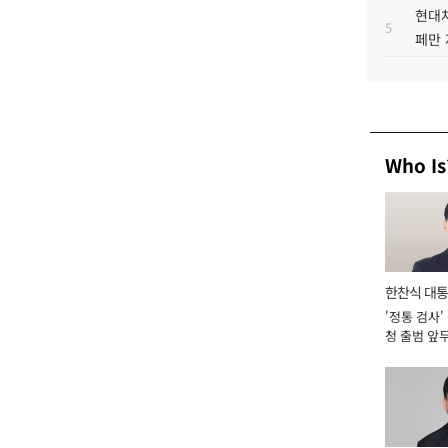
현대차
5
페만 
Who Is
한찬식 대
'정통 검사'
서관
청 출범 앞
맡아 [2026