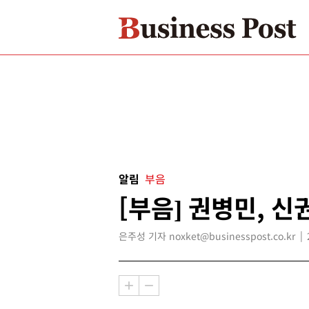
알림
부음
[부음] 권병민, 신
은주성 기자 noxket@businesspost.co.kr