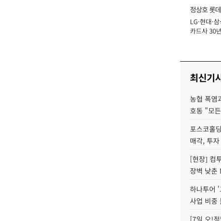
정상호 롯데
LG·현대·삼
장
카드사 30년
에 '초집중' 
최신기
농협 폭염과
호동 "모든
포스코홀딩
매각, 투자
[현장] 컴
장벽 낮춘 
하나투어 '
사업 비중 
[7일 오!