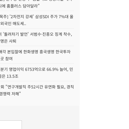
니에 홈플러스 담아달라"
목주] '2차전지 강세' 삼성SDI 주가 7%대 올
 외국인 매도세..
 '돌려차기 발언' 서범수·진종오 징계 착수,
2명은 사퇴
 매각 본입찰에 한화생명 흥국생명 한국투자
3곳 참여
분기 영업이익 6753억으로 66.9% 늘어, 민
은 13.5조
회 "연구개발직 주52시간 유연화 필요, 경직
경쟁력 저해"