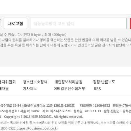
 수 있습니다. (현재 0 byte / 최대 400byte)
다른 사람의 권리를 침해하거나 명예를 훼손하는 댓글은 관련 법률에 의해 제재를 받을 수 있습니
쾌감을 주는 욕설 등 비하하는 단어가 내용에 포함되거나 인신공격성 글은 관리자의 판단에 의해
용자위원회
청소년보호정책
개인정보처리방침
정정·반론보도
인재채용
기사제보
이메일무단수집거부
RSS
수일로 39-34 서울숲더스페이스 12층 1201호-1203호
대표전화 : 1800-6522
편집국 070-4
8658
등록번호 : 서울 아 02897
제호: 비즈니스포스트
등록일: 2013.11.13
발행·편집인 : 강석
X
Copyright ? 2013 비즈니스포스트. All rights reserved.
 매체는 독자와 취재원 등 뉴스이용자의 권리 보장을 위해 반론이나 정정보도, 추후보도를 요청할 수 
0-6522 bspost@businesspost.co.kr