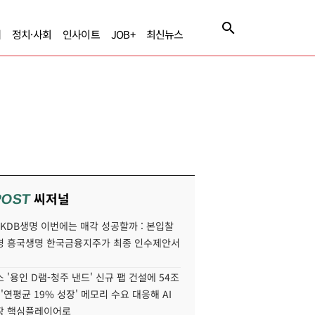
제
정치·사회
인사이트
JOB+
최신뉴스
씨저널
POST
' KDB생명 이번에는 매각 성공할까 : 본입찰
명 흥국생명 한국금융지주가 최종 인수제안서
 '용인 D램-청주 낸드' 신규 팹 건설에 54조
 '연평균 19% 성장' 메모리 수요 대응해 AI
장 핵심플레이어로