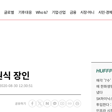
글로벌
기후대응
Who Is?
기업·산업
금융
시장·머니
시민·경
HUFF
권식 장인
매각 '7수
2020-08-30 12:30:51
에 한화생
냈다
SK하이닉스
공유하기
투입한다 :
인프라 시