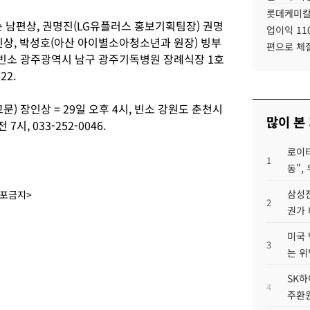
롯데케미칼
 남편상, 권명진(LG유플러스 홍보기획팀장) 권명
업이익 11
친상, 박성호(아산 아이별소아청소년과 원장) 빙부
편으로 체
시, 빈소 광주광역시 남구 광주기독병원 장례식장 1호
22.
) 장인상 = 29일 오후 4시, 빈소 강원도 춘천시
많이 본
시, 033-252-0046.
로이터
1
동",
삼성전
배포금지>
2
권가 
미국 
3
는 위
SK하
4
주환원