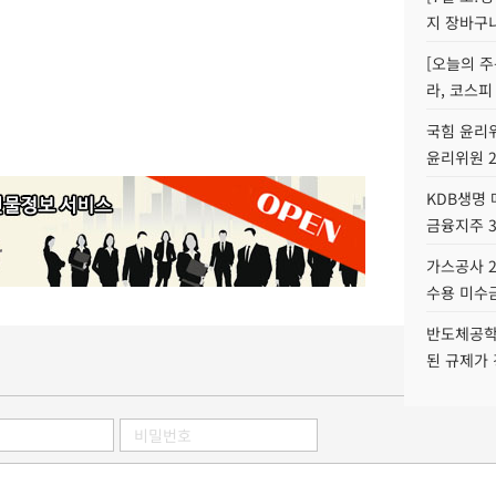
지 장바구
[오늘의 주
라, 코스피
국힘 윤리위
윤리위원 
KDB생명
금융지주 
가스공사 2
수용 미수금
반도체공학
된 규제가 