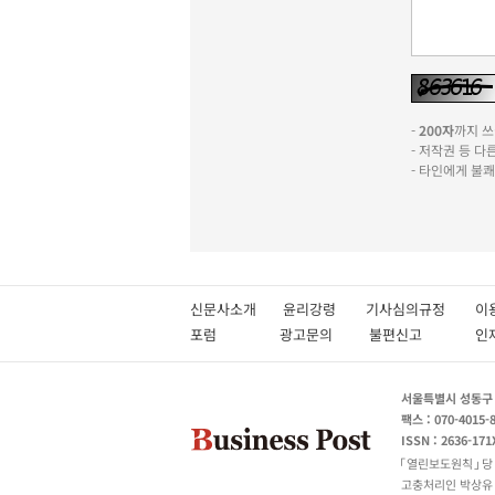
-
200자
까지 쓰실
- 저작권 등 
- 타인에게 불
신문사소개
윤리강령
기사심의규정
이
포럼
광고문의
불편신고
서울특별시 성동구 성
팩스 : 070-4015-
ISSN : 2636-171
열린보도원칙
당
고충처리인 박상유 180