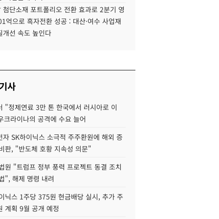
 첨단소재 포트폴리오 전환 효과로 2분기 영
01억으로 흑자전환 성공 : 대산·여수 사업재
질개선 속도 높인다
 기사
 "정제연료 3만 톤 한국에서 러시아로 이
 우크라이나의 공격에 수요 늘어
자 SK하이닉스 소극적 주주환원에 해외 증
비판, "반도체 호황 지속성 의문"
법원 "트럼프 정부 풍력 프로젝트 동결 조치
법", 해제 명령 내려
이닉스 1주당 375원 현금배당 실시, 추가 주
 계획 9월 공개 예정