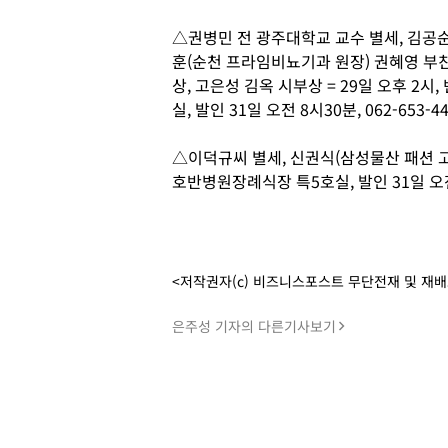
△권병민 전 광주대학교 교수 별세, 김공순
훈(순천 프라임비뇨기과 원장) 권혜영 부
상, 고은성 김옥 시부상 = 29일 오후 2
실, 발인 31일 오전 8시30분, 062-653-44
△이덕규씨 별세, 신권식(삼성물산 패션 고문
호반병원장례식장 특5호실, 발인 31일 오전 7
<저작권자(c) 비즈니스포스트 무단전재 및 재
은주성 기자의 다른기사보기