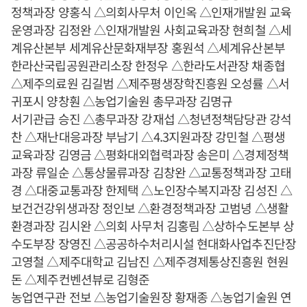
정책과장 양홍식 △의회사무처 이인옥 △인재개발원 교육
운영과장 김정완 △인재개발원 사회교육과장 현희철 △세
계유산본부 세계유산문화재부장 홍원석 △세계유산본부
한라산국립공원관리소장 한정우 △한라도서관장 채종협
△제주의료원 김길범 △제주평생장학진흥원 오성률 △서
귀포시 양창훤 △농업기술원 총무과장 김명규
서기관급 승진 △총무과장 강재섭 △청년정책담당관 강석
찬 △재난대응과장 부남기 △4.3지원과장 강민철 △평생
교육과장 김영금 △평화대외협력과장 송은미 △경제정책
과장 류일순 △통상물류과장 김창완 △교통정책과장 고태
경 △대중교통과장 한제택 △노인장수복지과장 김성진 △
보건건강위생과장 정인보 △환경정책과장 고범녕 △생활
환경과장 김시완 △의회 사무처 김홍림 △상하수도본부 상
수도부장 장영진 △공공하수처리시설 현대화사업추진단장
고영철 △제주대학교 김남진 △제주경제통상진흥원 현원
돈 △제주컨벤션뷰로 김형준
농업연구관 전보 △농업기술원장 황재종 △농업기술원 연