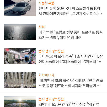
자동차·부품
현대차 올해 SUV 국내 베스트셀러 톱10에
서 싼타페만 자리매김, 그랜저·아반떼 '세단
쌍끌이'로 내수 방어
사회
미국 법원 "트럼프 정부 풍력 프로젝트 동결
조치는 위법", 해제 명령 내려
전자·전기·정보통신
아이폰18 '메모리 부족'에 출시 지연되나, 삼
성디스플레이 LG디스플레이 LG이노텍 '탈
애플' 수익 다각화 속도
화학·에너지
'DL이앤씨 SMR 협력사' X에너지, '한수원 포
스코 동맹' 센트러스에너지와 우라늄 계약
체결
전자·전기·정보통신
SK하이닉스, 용인 'Y2' 팹과 청주 'M17' 팹