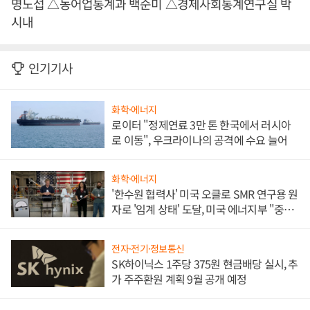
명노섭 △농어업통계과 백순미 △경제사회통계연구실 박
시내
인기기사
화학·에너지
로이터 "정제연료 3만 톤 한국에서 러시아
로 이동", 우크라이나의 공격에 수요 늘어
화학·에너지
'한수원 협력사' 미국 오클로 SMR 연구용 원
자로 '임계 상태' 도달, 미국 에너지부 "중요
한 이정표"
전자·전기·정보통신
SK하이닉스 1주당 375원 현금배당 실시, 추
가 주주환원 계획 9월 공개 예정