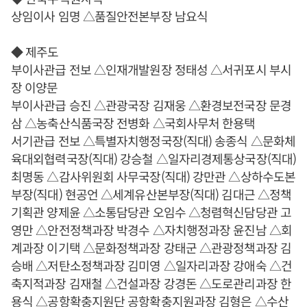
상임이사 임명 △품질안전본부장 남요식
◆ 제주도
부이사관급 전보 △인재개발원장 정태성 △서귀포시 부시
장 이양문
부이사관급 승진 △관광국장 김재웅 △환경보전국장 문경
삼 △농축산식품국장 전병화 △국회사무처 한용택
서기관급 전보 △특별자치행정국장(직대) 송종식 △문화체
육대외협력국장(직대) 강승철 △일자리경제통상국장(직대)
최명동 △감사위원회 사무국장(직대) 강만관 △상하수도본
부장(직대) 현공언 △세계유산본부장(직대) 김대근 △정책
기획관 양제윤 △소통담당관 오임수 △청렴혁신담당관 고
영만 △안전정책과장 박경수 △자치행정과장 윤진남 △회
계과장 이기택 △문화정책과장 강태군 △관광정책과장 김
승배 △저탄소정책과장 김미영 △일자리과장 강애숙 △건
축지적과장 김재철 △건설과장 강경돈 △도로관리과장 한
용식 △공항확충지원단 공항확충지원과장 김형은 △수산