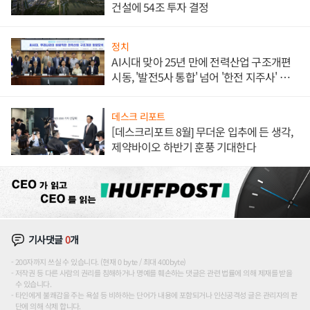
건설에 54조 투자 결정
정치
AI시대 맞아 25년 만에 전력산업 구조개편
시동, '발전5사 통합' 넘어 '한전 지주사' 재편
론도
데스크 리포트
[데스크리포트 8월] 무더운 입추에 든 생각,
제약바이오 하반기 훈풍 기대한다
기사댓글
0
개
200자까지 쓰실 수 있습니다. (현재 0 byte / 최대 400byte)
저작권 등 다른 사람의 권리를 침해하거나 명예를 훼손하는 댓글은 관련 법률에 의해 제재를 받을
수 있습니다.
타인에게 불쾌감을 주는 욕설 등 비하하는 단어가 내용에 포함되거나 인신공격성 글은 관리자의 판
단에 의해 삭제 합니다.