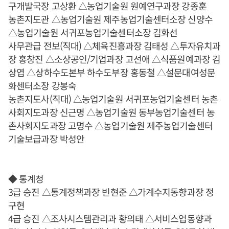
구개발국장 고상환 △농업기술원 원예연구과장 강종훈
농촌지도관 △농업기술원 제주농업기술센터소장 신양수
△농업기술원 서귀포농업기술센터소장 김화선
사무관급 전보(직대) △체육진흥과장 김태성 △투자유치과
장 홍창진 △소상공인/기업과장 고선애 △식품원예과장 김
상엽 △상하수도본부 하수도부장 홍동철 △설문대여성문
화센터소장 강봉숙
농촌지도사(직대) △농업기술원 서귀포농업기술센터 농촌
사회지도과장 신근명 △농업기술원 동부농업기술센터 농
촌사회지도과장 고명수 △농업기술원 제주농업기술센터
기술보급과장 박성안
◆ 통계청
3급 승진 △통계정책과장 빈현준 △가계수지동향과장 정
구현
4급 승진 △조사시스템관리과 황의태 △서비스업동향과