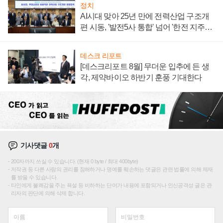
정치
AI시대 맞아 25년 만에 전력산업 구조개
편 시동, '발전5사 통합' 넘어 '한전 지주사'
재편론도
데스크 리포트
[데스크리포트 8월] 무더운 입추에 든 생
각, 제약바이오 하반기 훈풍 기대한다
기사댓글
0
개
200자까지 쓰실 수 있습니다. (현재 0 byte / 최대 400byte)
저작권 등 다른 사람의 권리를 침해하거나 명예를 훼손하는 댓글은 관련 법률에 의해 제재
를 받을 수 있습니다.
타인에게 불쾌감을 주는 욕설 등 비하하는 단어가 내용에 포함되거나 인신공격성 글은 관
리자의 판단에 의해 삭제 합니다.