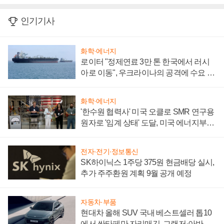
인기기사
화학·에너지
로이터 "정제연료 3만 톤 한국에서 러시
아로 이동", 우크라이나의 공격에 수요 늘
어
화학·에너지
'한수원 협력사' 미국 오클로 SMR 연구용
원자로 '임계 상태' 도달, 미국 에너지부
"중요한 이정표"
전자·전기·정보통신
SK하이닉스 1주당 375원 현금배당 실시,
추가 주주환원 계획 9월 공개 예정
자동차·부품
현대차 올해 SUV 국내 베스트셀러 톱10
에서 싼타페만 자리매김, 그랜저·아반떼