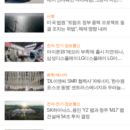
'세단 쌍끌이'로 내수 방어
사회
미국 법원 "트럼프 정부 풍력 프로젝트 동
결 조치는 위법", 해제 명령 내려
전자·전기·정보통신
아이폰18 '메모리 부족'에 출시 지연되나,
삼성디스플레이 LG디스플레이 LG이노
텍 '탈애플' 수익 다각화 속도
화학·에너지
'DL이앤씨 SMR 협력사' X에너지, '한수원
포스코 동맹' 센트러스에너지와 우라늄
계약 체결
전자·전기·정보통신
SK하이닉스, 용인 'Y2' 팹과 청주 'M17' 팹
건설에 54조 투자 결정