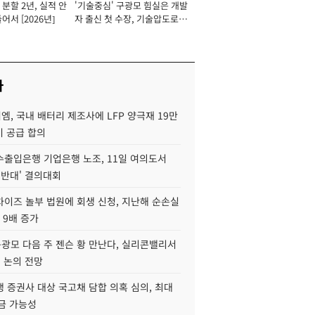
분할 2년, 실적 안
'기술중심' 구광모 힘실은 개발
이사 사장
어서 [2026년]
자 출신 첫 수장, 기술압도로
경쟁력 확보 사활 [2026년]
사
, 국내 배터리 제조사에 LFP 양극재 19만
기 공급 합의
수출입은행 기업은행 노조, 11일 여의도서
 반대' 결의대회
차이즈 놀부 법원에 회생 신청, 지난해 순손실
 9배 증가
구광모 다음 주 젠슨 황 만난다, 실리콘밸리서
' 논의 전망
 증권사 대상 국고채 담합 의혹 심의, 최대
금 가능성