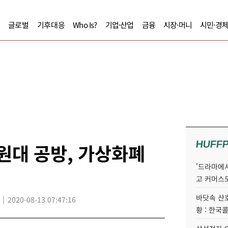
글로벌
기후대응
Who Is?
기업·산업
금융
시장·머니
시민·경
HUFF
 원대 공방, 가상화폐
'드라마에서
고 커머스
바닷속 산
2020-08-13 07:47:16
황 : 한국