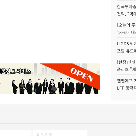
한국투자증
천억, "역
[오늘의 주
13%대 내
LIGD&A 
포함 유도무
[현장] 한
폼리츠 "세
엘앤에프 2
LFP 양극