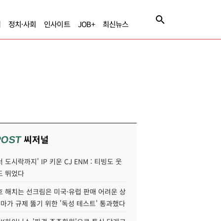
제
정치·사회
인사이트
JOB+
최신뉴스
씨저널
POST
 도시락까지' IP 키운 CJ ENM : 티빙도 웃
도 뛰었다
호 해치는 선크림은 미국·유럽 판매 어려운 상
콜마가 규제 뚫기 위한 '독성 테스트' 통과했다