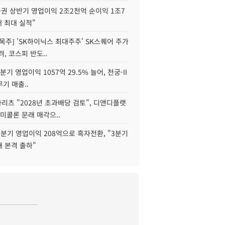
권 상반기 영업이익 2조2천억 순이익 1조7
대 최대 실적"
목주] 'SK하이닉스 최대주주' SK스퀘어 주가
려, 코스피 반도..
2분기 영업이익 1057억 29.5% 늘어, 천궁-II
기 매출..
화리츠 "2028년 초과배당 검토", 디앤디플랫
미콜론 문래 매각으..
분기 영업이익 208억으로 흑자전환, "3분기
재 본격 출하"