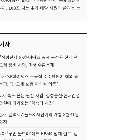
SK하이닉스 '파격 주주환원'으로 투심 달래고
까, 100조 넘는 추가 배당 재원에 쏠리는 눈
 기사
"삼성전자 SK하이닉스 중국 공장용 현지 생
도체 장비 시험, 미국 수출통제 ..
자 SK하이닉스 소극적 주주환원에 해외 증
비판, "반도체 호황 지속성 의문"
서 속도 붙는 원전 사업, 삼성물산·현대건설
건설에 다가오는 '약속의 시간'
자, 갤럭시Z 폴드8 사전예약 개통 8월31일
 연장
아 '루빈 울트라'에도 HBM4 탑재 검토, 삼