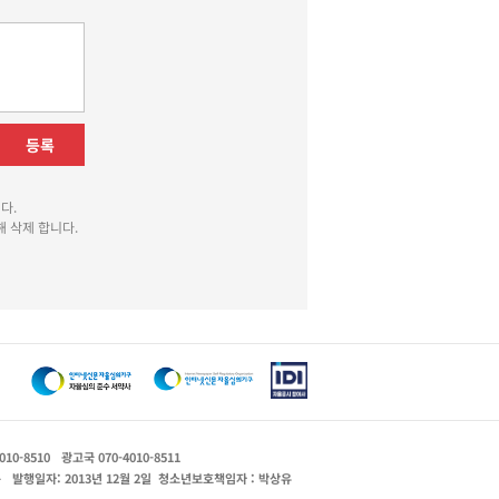
등록
다.
 삭제 합니다.
010-8510
광고국 070-4010-8511
운
발행일자: 2013년 12월 2일
청소년보호책임자 : 박상유