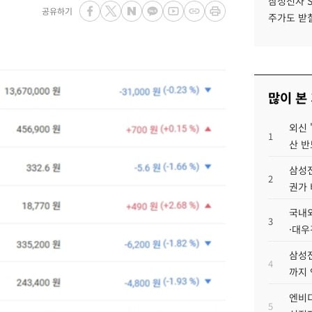
삼성전자 
공유하기
주가도 받칠
많이 본
외신 
1
산 반
삼성전
2
권가 
국내외
3
·대우
삼성전
4
까지
엔비디
5