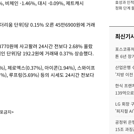
5%, 비체인 -1.46%, 대시 -0.09%, 제트캐시
효성과 인적 
장
정화 단계 들
리움 단위)당 0.15% 오른 45만6900원에 거래
최신기
8770원에 사고팔려 24시간 전보다 2.68% 올랐
포스코퓨처엠
단위)당 192.2원에 거래돼 0.37% 상승했다.
톤 6년 장
%), 제로엑스(0.37%), 아이콘(1.94%), 스와이프
산업은행 
.57%), 루프링(5.69%) 등의 시세도 24시간 전보다
'지방 이전
한식 프랜
139억으로
LG 회장 
'피지컬 AI
배포금지>
공정위 은행
15조 과징