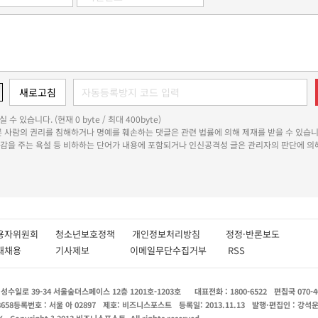
 수 있습니다. (현재 0 byte / 최대 400byte)
다른 사람의 권리를 침해하거나 명예를 훼손하는 댓글은 관련 법률에 의해 제재를 받을 수 있습니
쾌감을 주는 욕설 등 비하하는 단어가 내용에 포함되거나 인신공격성 글은 관리자의 판단에 의해
용자위원회
청소년보호정책
개인정보처리방침
정정·반론보도
인재채용
기사제보
이메일무단수집거부
RSS
수일로 39-34 서울숲더스페이스 12층 1201호-1203호
대표전화 : 1800-6522
편집국 070-4
8658
등록번호 : 서울 아 02897
제호: 비즈니스포스트
등록일: 2013.11.13
발행·편집인 : 강석
X
Copyright ? 2013 비즈니스포스트. All rights reserved.