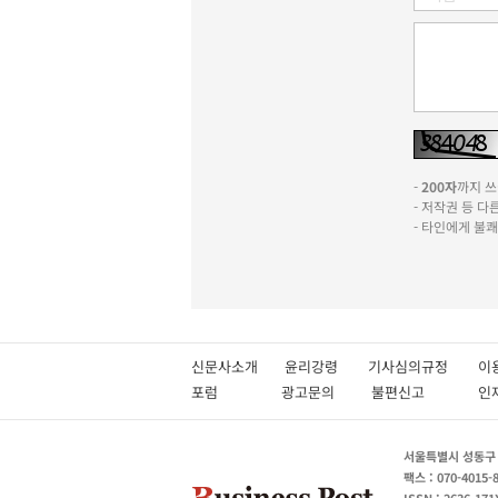
-
200자
까지 쓰실
- 저작권 등 
- 타인에게 불
신문사소개
윤리강령
기사심의규정
이
포럼
광고문의
불편신고
서울특별시 성동구 성
팩스 : 070-4015-
ISSN : 2636-171