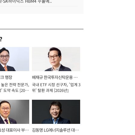
·SK하이닉스 HBM4 수율에..
?
뱅크 행장
배재규 한국투자신탁운용 대
 높은 전략 전문가,
국내 ETF 시장 선구자, '업계 3
표이사 사장
' 도약 속도 [2026
위' 탈환 과제 [2026년]
효성 대표이사 부회
김동명 LG에너지솔루션 대표