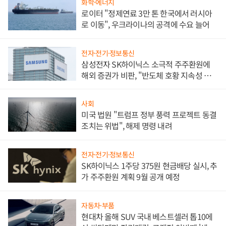
화학·에너지
로이터 "정제연료 3만 톤 한국에서 러시아
로 이동", 우크라이나의 공격에 수요 늘어
전자·전기·정보통신
삼성전자 SK하이닉스 소극적 주주환원에
해외 증권가 비판, "반도체 호황 지속성 의
문"
사회
미국 법원 "트럼프 정부 풍력 프로젝트 동결
조치는 위법", 해제 명령 내려
전자·전기·정보통신
SK하이닉스 1주당 375원 현금배당 실시, 추
가 주주환원 계획 9월 공개 예정
자동차·부품
현대차 올해 SUV 국내 베스트셀러 톱10에