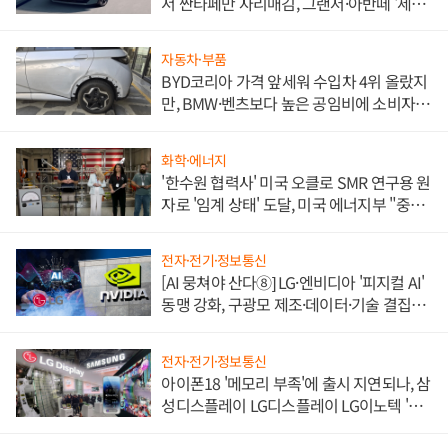
서 싼타페만 자리매김, 그랜저·아반떼 '세단
쌍끌이'로 내수 방어
자동차·부품
BYD코리아 가격 앞세워 수입차 4위 올랐지
만, BMW·벤츠보다 높은 공임비에 소비자
불만 폭발
화학·에너지
'한수원 협력사' 미국 오클로 SMR 연구용 원
자로 '임계 상태' 도달, 미국 에너지부 "중요
한 이정표"
전자·전기·정보통신
[AI 뭉쳐야 산다⑧] LG·엔비디아 '피지컬 AI'
동맹 강화, 구광모 제조·데이터·기술 결집
해 종합 로보틱스 기업으로
전자·전기·정보통신
아이폰18 '메모리 부족'에 출시 지연되나, 삼
성디스플레이 LG디스플레이 LG이노텍 '탈
애플' 수익 다각화 속도