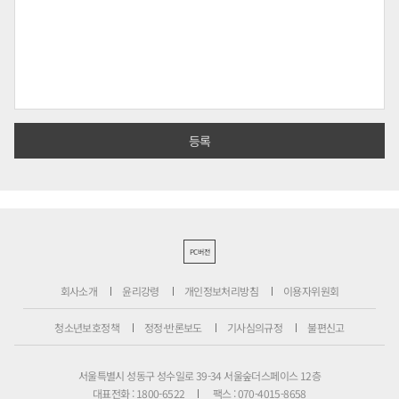
PC버전
회사소개
윤리강령
개인정보처리방침
이용자위원회
청소년보호정책
정정·반론보도
기사심의규정
불편신고
서울특별시 성동구 성수일로 39-34 서울숲더스페이스 12층
대표전화 : 1800-6522
팩스 : 070-4015-8658