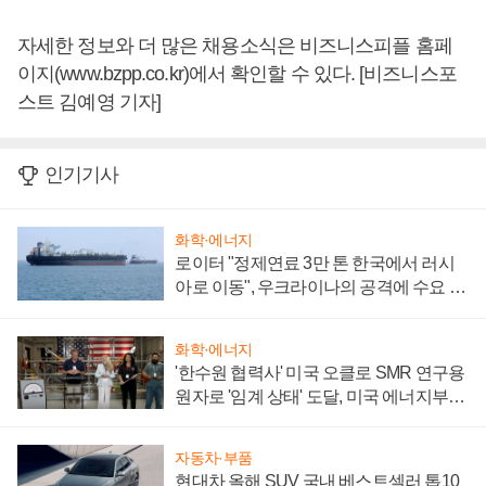
자세한 정보와 더 많은 채용소식은 비즈니스피플 홈페
이지(www.bzpp.co.kr)에서 확인할 수 있다. [비즈니스포
스트 김예영 기자]
인기기사
화학·에너지
로이터 "정제연료 3만 톤 한국에서 러시
아로 이동", 우크라이나의 공격에 수요 늘
어
화학·에너지
'한수원 협력사' 미국 오클로 SMR 연구용
원자로 '임계 상태' 도달, 미국 에너지부
"중요한 이정표"
자동차·부품
현대차 올해 SUV 국내 베스트셀러 톱10