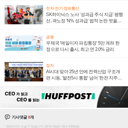
전자·전기·정보통신
SK하이닉스 노사 '성과급 주식 지급' 평행
선, 곽노정 'N% 성과급' 법적 논란 벗을지
주목
금융
우체국 '매일이자 파킹통장' 5만 계좌 한
정으로 다시 출시, 최고 연 2.0% 금리
정치
AI시대 맞아 25년 만에 전력산업 구조개
편 시동, '발전5사 통합' 넘어 '한전 지주사'
재편론도
기사댓글
0
개
200자까지 쓰실 수 있습니다. (현재 0 byte / 최대 400byte)