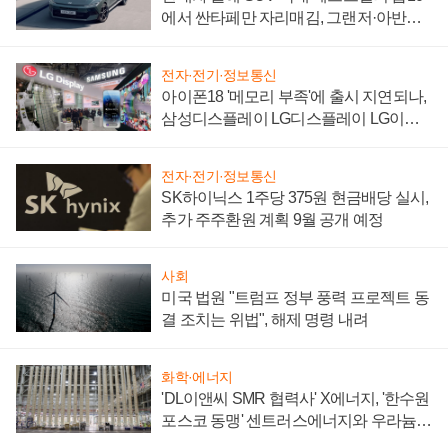
에서 싼타페만 자리매김, 그랜저·아반떼
'세단 쌍끌이'로 내수 방어
전자·전기·정보통신
아이폰18 '메모리 부족'에 출시 지연되나,
삼성디스플레이 LG디스플레이 LG이노
텍 '탈애플' 수익 다각화 속도
전자·전기·정보통신
SK하이닉스 1주당 375원 현금배당 실시,
추가 주주환원 계획 9월 공개 예정
사회
미국 법원 "트럼프 정부 풍력 프로젝트 동
결 조치는 위법", 해제 명령 내려
화학·에너지
'DL이앤씨 SMR 협력사' X에너지, '한수원
포스코 동맹' 센트러스에너지와 우라늄
계약 체결