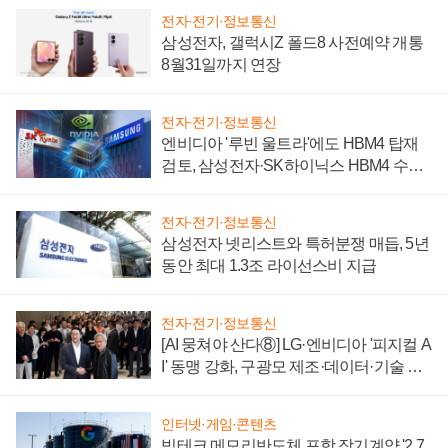
전자·전기·정보통신
삼성전자, 갤럭시Z 폴드8 사전예약 개통
8월31일까지 연장
전자·전기·정보통신
엔비디아 '루빈 울트라'에도 HBM4 탑재
검토, 삼성전자·SK하이닉스 HBM4 수율
에 주도권 갈린다
전자·전기·정보통신
삼성전자 넷리스트와 특허분쟁 매듭, 5년
동안 최대 1.3조 라이선스비 지급
전자·전기·정보통신
[AI 뭉쳐야 산다⑧] LG·엔비디아 '피지컬 A
I' 동맹 강화, 구광모 제조·데이터·기술 결
집해 종합 로보틱스 기업으로
인터넷·게임·콘텐츠
빅테크 메모리반도체 포함 장기계약 '2.7