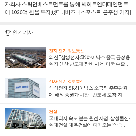
자회사 스틱인베스트먼트를 통해 빅히트엔터테인먼트
에 1020억 원을 투자했다. [비즈니스포스트 은주성 기자]
인기기사
전자·전기·정보통신
외신 "삼성전자 SK하이닉스 중국 공장용
현지 생산 반도체 장비 시험, 미국 수출통
제 대비"
전자·전기·정보통신
삼성전자 SK하이닉스 소극적 주주환원
에 해외 증권가 비판, "반도체 호황 지속
성 의문"
건설
국내외서 속도 붙는 원전 사업, 삼성물산·
현대건설·대우건설에 다가오는 '약속의
시간'