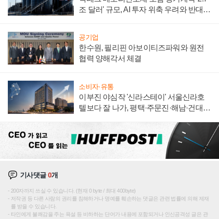
조 달러' 규모, AI 투자 위축 우려와 반대
신호
공기업
한수원, 필리핀 아보이티즈파워와 원전
협력 양해각서 체결
소비자·유통
이부진 야심작 '신라스테이' 서울신라호
텔보다 잘 나가, 평택·주문진·해남·건대로
성장판 더 넓힌다
기사댓글
0
개
200자까지 쓰실 수 있습니다. (현재 0 byte / 최대 400byte)
저작권 등 다른 사람의 권리를 침해하거나 명예를 훼손하는 댓글은 관련 법률에 의해 제재
를 받을 수 있습니다.
타인에게 불쾌감을 주는 욕설 등 비하하는 단어가 내용에 포함되거나 인신공격성 글은 관