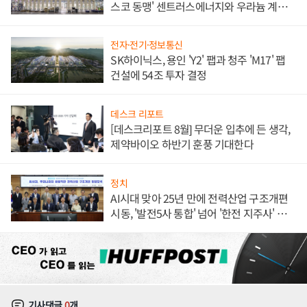
스코 동맹' 센트러스에너지와 우라늄 계약
체결
전자·전기·정보통신
SK하이닉스, 용인 'Y2' 팹과 청주 'M17' 팹
건설에 54조 투자 결정
데스크 리포트
[데스크리포트 8월] 무더운 입추에 든 생각,
제약바이오 하반기 훈풍 기대한다
정치
AI시대 맞아 25년 만에 전력산업 구조개편
시동, '발전5사 통합' 넘어 '한전 지주사' 재편
론도
기사댓글
0
개