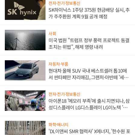
전자·전기·정보통신
SK하이닉스 1주당 375원 현금배당 실시, 추
가 주주환원 계획 9월 공개 예정
사회
미국 법원 "트럼프 정부 풍력 프로젝트 동결
조치는 위법", 해제 명령 내려
자동차·부품
현대차 올해 SUV 국내 베스트셀러 톱10에
서 싼타페만 자리매김, 그랜저·아반떼 '세단
쌍끌이'로 내수 방어
전자·전기·정보통신
아이폰18 '메모리 부족'에 출시 지연되나, 삼
성디스플레이 LG디스플레이 LG이노텍 '탈
애플' 수익 다각화 속도
화학·에너지
'DL이앤씨 SMR 협력사' X에너지, '한수원 포