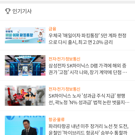
인기기사
금융
우체국 '매일이자 파킹통장' 5만 계좌 한정
으로 다시 출시, 최고 연 2.0% 금리
전자·전기·정보통신
삼성전자 SK하이닉스 D램 가격에 해외 증
권가 '고점' 시각 나와, 장기 계약에 단점 부
각
전자·전기·정보통신
SK하이닉스 노사 '성과급 주식 지급' 평행
선, 곽노정 'N% 성과급' 법적 논란 벗을지 주
목
항공·물류
파라타항공 내년 미주 장거리 노선 첫 도전,
윤철민 '하이브리드 항공사' 승부수 통할까