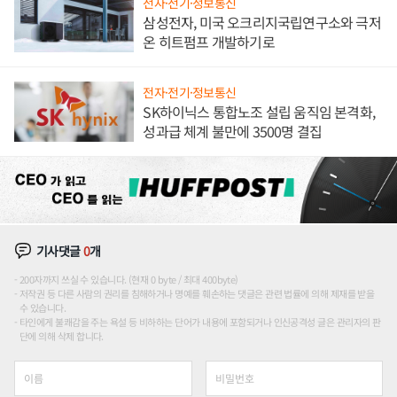
전자·전기·정보통신
삼성전자, 미국 오크리지국립연구소와 극저
온 히트펌프 개발하기로
전자·전기·정보통신
SK하이닉스 통합노조 설립 움직임 본격화,
성과급 체계 불만에 3500명 결집
기사댓글
0
개
200자까지 쓰실 수 있습니다. (현재 0 byte / 최대 400byte)
저작권 등 다른 사람의 권리를 침해하거나 명예를 훼손하는 댓글은 관련 법률에 의해 제재를 받을
수 있습니다.
타인에게 불쾌감을 주는 욕설 등 비하하는 단어가 내용에 포함되거나 인신공격성 글은 관리자의 판
단에 의해 삭제 합니다.