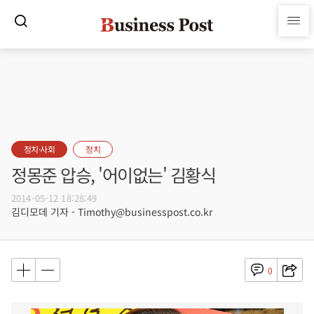
정치·사회
정치
정몽준 압승, '어이없는' 김황식
2014-05-12 18:28:49
김디모데 기자 - Timothy@businesspost.co.kr
0