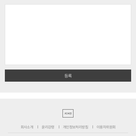
PC버전
회사소개
윤리강령
개인정보처리방침
이용자위원회