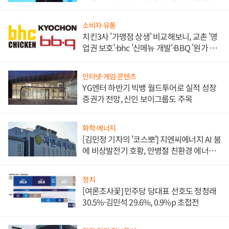
소비자·유통
치킨3사 '가맹점 상생' 비교해보니, 교촌 '영
업권 보호'·bhc '신메뉴 개발'·BBQ '원가 부
담'
인터넷·게임·콘텐츠
YG엔터 하반기 빅뱅 월드투어로 실적 성장
증권가 전망, 신인 보이그룹도 주목
화학·에너지
[김민정 기자의 '코스뽀'] 지엔씨에너지 AI 붐
에 비상발전기 호황, 안병철 친환경 에너지
발전전문기업 향한다
정치
[여론조사꽃] 민주당 당대표 선호도 정청래
30.5%·김민석 29.6%, 0.9%p 초접전