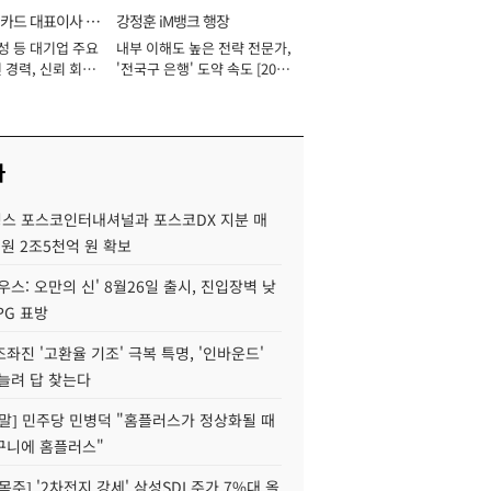
카드 대표이사 사
강정훈 iM뱅크 행장
성 등 대기업 주요
내부 이해도 높은 전략 전문가,
 경력, 신뢰 회복
'전국구 은행' 도약 속도 [2026
[2026년]
년]
사
스 포스코인터내셔널과 포스코DX 지분 매
재원 2조5천억 원 확보
우스: 오만의 신' 8월26일 출시, 진입장벽 낮
PG 표방
좌진 '고환율 기조' 극복 특명, '인바운드'
늘려 답 찾는다
정말] 민주당 민병덕 "홈플러스가 정상화될 때
구니에 홈플러스"
목주] '2차전지 강세' 삼성SDI 주가 7%대 올