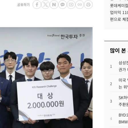
공유하기
롯데케미칼
업이익 11
편으로 체
많이 본
삼성전
1
권가 
미국 
2
는 위
SK하
3
주환원
BYD
4
BMW