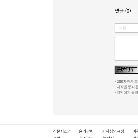
댓글 (0)
-
200자
까지 쓰실
- 저작권 등 
- 타인에게 불
신문사소개
윤리강령
기사심의규정
이