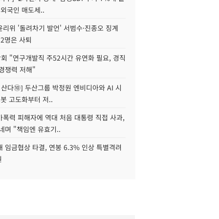
 외국인 매도세..
윤리위 '돌려차기 발언' 서범수·진종오 징계
 2명은 사퇴
회 "연구개발직 주52시간 유연화 필요, 경직
경쟁력 저해"
야 산다⑩] 두산그룹 박정원 엔비디아와 AI 시
로봇 고도화부터 저..
가폭력 피해자에 역대 처음 대통령 직접 사과,
네며 "책임엔 유효기..
 임금협상 타결, 연봉 6.3% 인상 특별격려
원