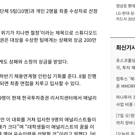
정상호 롯데
체 5팀(10명)과 개인 2명을 최종 수상자로 선정
LG·현대·삼
장
카드사 30년
에 '초집중' 
 위기가 지나면 절정’이라는 제목으로 스튜디오드
권은 대상을 수상한 팀에게는 상패와 상금 200만
최신기
포스코홀딩
에게도 상패와 소정의 상금을 받았다.
각, 투자 
하반기 채용연계형 인턴십 기회를 준다. 8월 진행
컴투스 '제
되면 최종 면접을 치루고 입사할 수 있다.
춘 MMOR
 9명이 현재 한국투자증권 리서치센터에서 애널리
하나투어 조
사업 비중 
[7일 오!
동안 이 대회를 거쳐 입사한 9명의 애널리스트들이
까지 장바
기대가 크다”며 “대학생들이 애널리스트의 꿈을 이
를 열어 우수인력을 선발할 것”이라고 말했다. [비
[오늘의 주