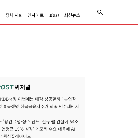
제
정치·사회
인사이트
JOB+
최신뉴스
씨저널
POST
' KDB생명 이번에는 매각 성공할까 : 본입찰
명 흥국생명 한국금융지주가 최종 인수제안서
 '용인 D램-청주 낸드' 신규 팹 건설에 54조
 '연평균 19% 성장' 메모리 수요 대응해 AI
장 핵심플레이어로