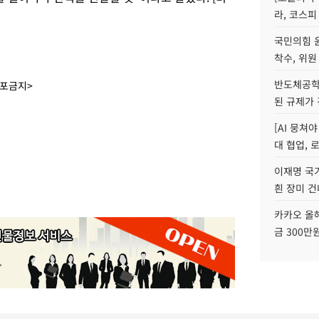
라, 코스피
국민의힘 
착수, 위원
반도체공학
배포금지>
된 규제가 
[AI 뭉쳐
대 협업, 
이재명 국
흰 장미 건
카카오 올해
금 300만