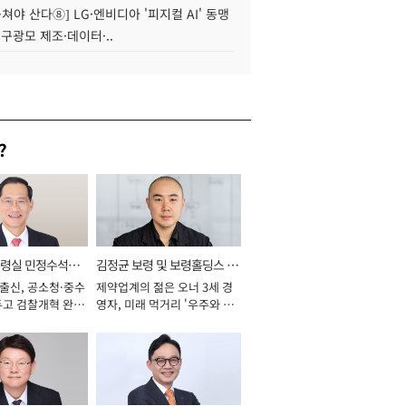
 뭉쳐야 산다⑧] LG·엔비디아 '피지컬 AI' 동맹
 구광모 제조·데이터·..
?
통령실 민정수석비
김정균 보령 및 보령홀딩스 대
 출신, 공소청·중수
제약업계의 젊은 오너 3세 경
표이사 사장
두고 검찰개혁 완수
영자, 미래 먹거리 '우주와 헬
년]
스케어' 공들여 [2026년]