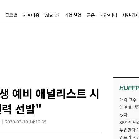
글로벌
기후대응
Who Is?
기업·산업
금융
시장·머니
시민·경
HUFF
생 예비 애널리스트 시
매각 '7수
인력 선발"
에 한화생
냈다
2020-07-10 14:16:35
SK하이닉스
투입한다 :
인프라 시