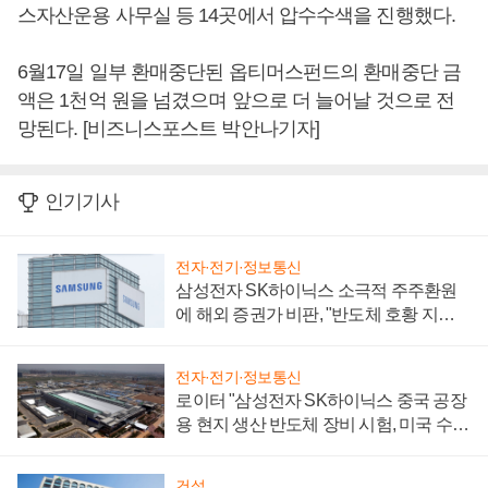
스자산운용 사무실 등 14곳에서 압수수색을 진행했다.
6월17일 일부 환매중단된 옵티머스펀드의 환매중단 금
액은 1천억 원을 넘겼으며 앞으로 더 늘어날 것으로 전
망된다. [비즈니스포스트 박안나기자]
인기기사
전자·전기·정보통신
삼성전자 SK하이닉스 소극적 주주환원
에 해외 증권가 비판, "반도체 호황 지속
성 의문"
전자·전기·정보통신
로이터 "삼성전자 SK하이닉스 중국 공장
용 현지 생산 반도체 장비 시험, 미국 수출
통제 대비"
건설