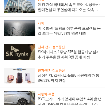
원전 건설 국내외서 속도 붙어, 삼성물산·
현대건설·대우건설에 다가오는 '약속의
시간'
사회
미국 법원 "트럼프 정부 풍력 프로젝트 동
결 조치는 위법", 해제 명령 내려
전자·전기·정보통신
SK하이닉스 1주당 375원 현금배당 실시,
추가 주주환원 계획 9월 공개 예정
전자·전기·정보통신
삼성전자, 갤럭시Z 폴드8 사전예약 개통
8월31일까지 연장
자동차·부품
BYD코리아 가격 앞세워 수입차 4위 올랐
지만, BMW·벤츠보다 높은 공임비에 소비