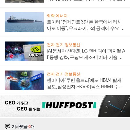
자 불만 폭발
화학·에너지
로이터 "정제연료 3만 톤 한국에서 러시
아로 이동", 우크라이나의 공격에 수요 늘
어
전자·전기·정보통신
[AI 뭉쳐야 산다⑧] LG·엔비디아 '피지컬 A
I' 동맹 강화, 구광모 제조·데이터·기술 결
집해 종합 로보틱스 기업으로
전자·전기·정보통신
엔비디아 '루빈 울트라'에도 HBM4 탑재
검토, 삼성전자·SK하이닉스 HBM4 수율
에 주도권 갈린다
기사댓글
0
개