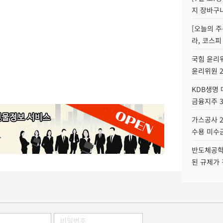
지 장바구
[오늘의 주
라, 코스피
국힘 윤리위
윤리위원 
KDB생명
금융지주 
가스공사 2
수용 미수금
반도체공학
된 규제가 