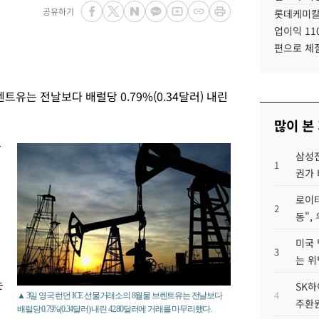
공유하기
롯데케미칼
업이익 11
편으로 체
트유는 전날보다 배럴당 0.79%(0.34달러) 내린
많이 본
확
삼성전
1
권가 
로이터
2
동",
미국 
3
는 위
는
SK하
4
▲ 3일 영국 런던 ICE 선물거래소의 8월물 브렌트유는 전날보다
주환원
배럴당 0.79%(0.34달러) 내린 42.80달러에 거래를 마무리했다.