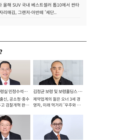
 올해 SUV 국내 베스트셀러 톱10에서 싼타
자리매김, 그랜저·아반떼 '세단..
?
통령실 민정수석비
김정균 보령 및 보령홀딩스 대
 출신, 공소청·중수
제약업계의 젊은 오너 3세 경
표이사 사장
두고 검찰개혁 완수
영자, 미래 먹거리 '우주와 헬
년]
스케어' 공들여 [2026년]