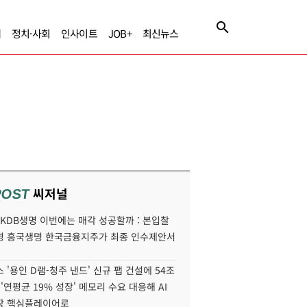
제
정치·사회
인사이트
JOB+
최신뉴스
씨저널
POST
' KDB생명 이번에는 매각 성공할까 : 본입찰
명 흥국생명 한국금융지주가 최종 인수제안서
 '용인 D램-청주 낸드' 신규 팹 건설에 54조
 '연평균 19% 성장' 메모리 수요 대응해 AI
장 핵심플레이어로