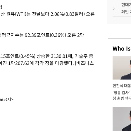
현대차
업
5
페만 
 원유(WTI)는 전날보다 2.08%(0.83달러) 오른
균지수는 92.39포인트(0.36%) 오른 2만
Who Is
5포인트(0.45%) 상승한 3130.01에, 기술주 중
아진 1만207.63에 각각 장을 마감했다. [비즈니스
한찬식 대
'정통 검사'
서관
청 출범 앞
배포금지>
맡아 [2026