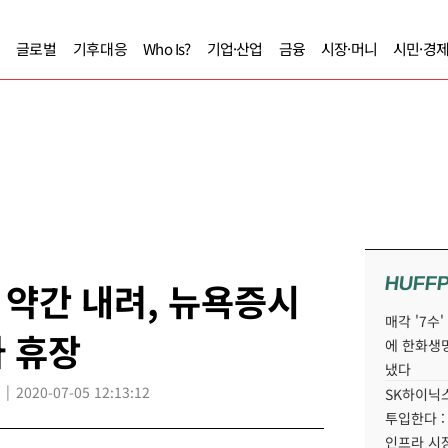
글로벌
기후대응
Who Is?
기업·산업
금융
시장·머니
시민·경
HUFF
약간 내려, 뉴욕증시
매각 '7수
 휴장
에 한화생
냈다
2020-07-05 12:13:12
SK하이닉스
투입한다 :
인프라 시