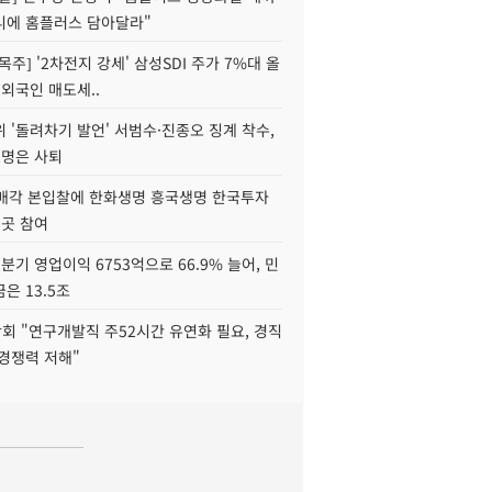
니에 홈플러스 담아달라"
목주] '2차전지 강세' 삼성SDI 주가 7%대 올
 외국인 매도세..
 '돌려차기 발언' 서범수·진종오 징계 착수,
2명은 사퇴
 매각 본입찰에 한화생명 흥국생명 한국투자
3곳 참여
분기 영업이익 6753억으로 66.9% 늘어, 민
은 13.5조
회 "연구개발직 주52시간 유연화 필요, 경직
경쟁력 저해"