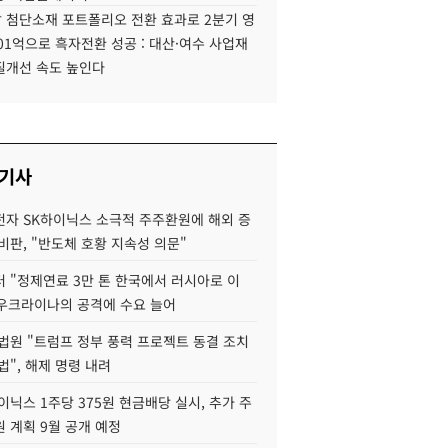
 첨단소재 포트폴리오 전환 효과로 2분기 영
01억으로 흑자전환 성공 : 대산·여수 사업재
질개선 속도 높인다
 기사
자 SK하이닉스 소극적 주주환원에 해외 증
비판, "반도체 호황 지속성 의문"
 "정제연료 3만 톤 한국에서 러시아로 이
 우크라이나의 공격에 수요 늘어
법원 "트럼프 정부 풍력 프로젝트 동결 조치
법", 해제 명령 내려
이닉스 1주당 375원 현금배당 실시, 추가 주
 계획 9월 공개 예정