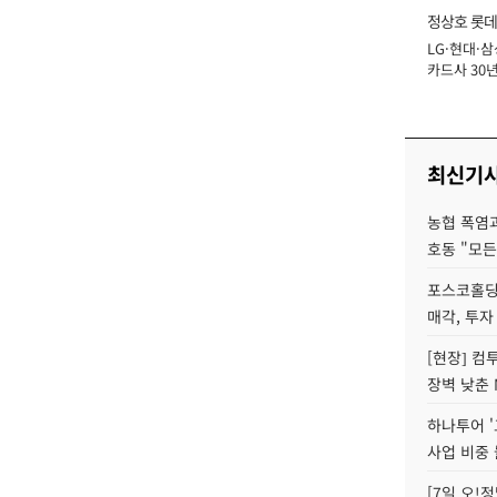
정상호 롯데
LG·현대·삼
장
카드사 30년
에 '초집중' 
최신기
농협 폭염과
호동 "모든
포스코홀딩
매각, 투자
[현장] 컴
장벽 낮춘 
하나투어 '
사업 비중 
[7일 오!