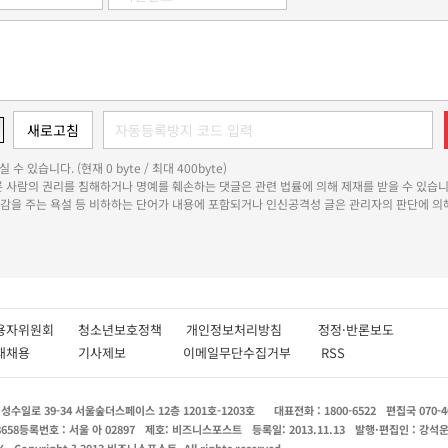
 수 있습니다. (현재 0 byte / 최대 400byte)
다른 사람의 권리를 침해하거나 명예를 훼손하는 댓글은 관련 법률에 의해 제재를 받을 수 있습니
쾌감을 주는 욕설 등 비하하는 단어가 내용에 포함되거나 인신공격성 글은 관리자의 판단에 의해
용자위원회
청소년보호정책
개인정보처리방침
정정·반론보도
인재채용
기사제보
이메일무단수집거부
RSS
수일로 39-34 서울숲더스페이스 12층 1201호-1203호
대표전화 : 1800-6522
편집국 070-4
8658
등록번호 : 서울 아 02897
제호: 비즈니스포스트
등록일: 2013.11.13
발행·편집인 : 강석
X
Copyright ? 2013 비즈니스포스트. All rights reserved.