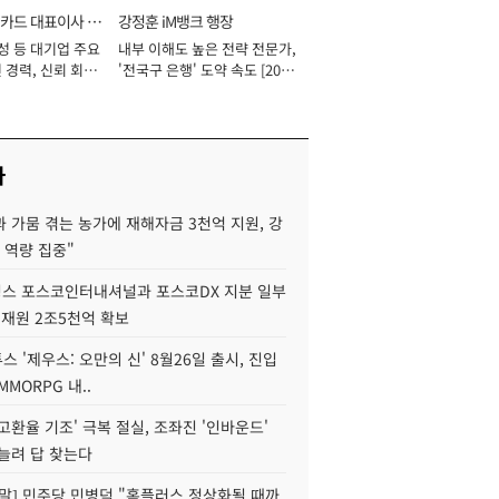
카드 대표이사 사
강정훈 iM뱅크 행장
성 등 대기업 주요
내부 이해도 높은 전략 전문가,
 경력, 신뢰 회복
'전국구 은행' 도약 속도 [2026
[2026년]
년]
사
 가뭄 겪는 농가에 재해자금 3천억 지원, 강
 역량 집중"
스 포스코인터내셔널과 포스코DX 지분 일부
 재원 2조5천억 확보
투스 '제우스: 오만의 신' 8월26일 출시, 진입
MMORPG 내..
고환율 기조' 극복 절실, 조좌진 '인바운드'
늘려 답 찾는다
정말] 민주당 민병덕 "홈플러스 정상화될 때까