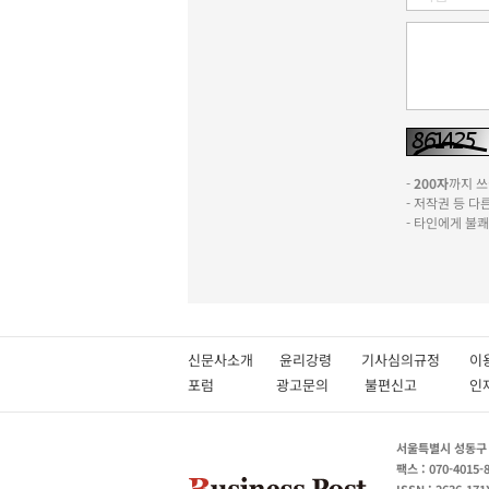
-
200자
까지 쓰실
- 저작권 등 
- 타인에게 불
신문사소개
윤리강령
기사심의규정
이
포럼
광고문의
불편신고
서울특별시 성동구 성
팩스 : 070-4015-
ISSN : 2636-171