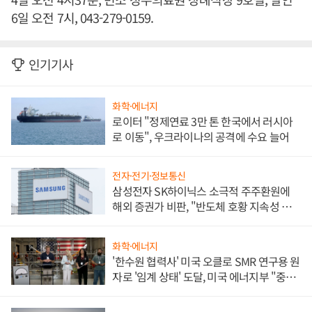
6일 오전 7시, 043-279-0159.
인기기사
화학·에너지
로이터 "정제연료 3만 톤 한국에서 러시아
로 이동", 우크라이나의 공격에 수요 늘어
전자·전기·정보통신
삼성전자 SK하이닉스 소극적 주주환원에
해외 증권가 비판, "반도체 호황 지속성 의
문"
화학·에너지
'한수원 협력사' 미국 오클로 SMR 연구용 원
자로 '임계 상태' 도달, 미국 에너지부 "중요
한 이정표"