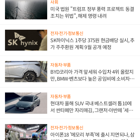
사회
미국 법원 "트럼프 정부 풍력 프로젝트 동결
조치는 위법", 해제 명령 내려
전자·전기·정보통신
SK하이닉스 1주당 375원 현금배당 실시, 추
가 주주환원 계획 9월 공개 예정
자동차·부품
BYD코리아 가격 앞세워 수입차 4위 올랐지
만, BMW·벤츠보다 높은 공임비에 소비자
불만 폭발
자동차·부품
현대차 올해 SUV 국내 베스트셀러 톱10에
서 싼타페만 자리매김, 그랜저·아반떼 '세단
쌍끌이'로 내수 방어
전자·전기·정보통신
아이폰18 '메모리 부족'에 출시 지연되나, 삼