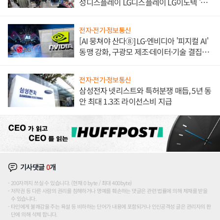
성디스플레이 LG디스플레이 LG이노텍 '탈
애플' 수익 다각화 속도
전자·전기·정보통신
[AI 뭉쳐야 산다⑧] LG·엔비디아 '피지컬 AI'
동맹 강화, 구광모 제조·데이터·기술 결집
해 종합 로보틱스 기업으로
전자·전기·정보통신
삼성전자 넷리스트와 특허분쟁 매듭, 5년 동
안 최대 1.3조 라이선스비 지급
기사댓글
0
개
200자까지 쓰실 수 있습니다. (현재 0 byte / 최대 400byte)
저작권 등 다른 사람의 권리를 침해하거나 명예를 훼손하는 댓글은 관련 법률에 의해 제재를 받을
수 있습니다.
타인에게 불쾌감을 주는 욕설 등 비하하는 단어가 내용에 포함되거나 인신공격성 글은 관리자의 판
단에 의해 삭제 합니다.