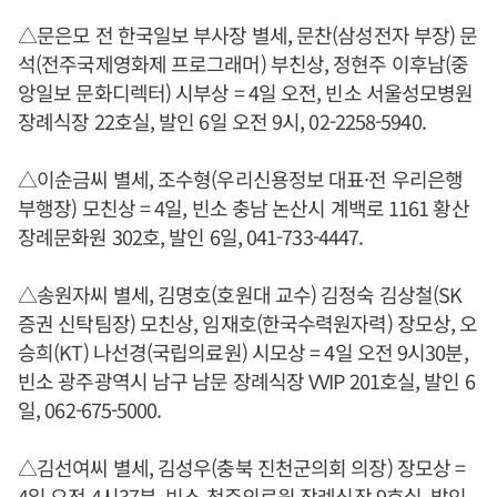
△문은모 전 한국일보 부사장 별세, 문찬(삼성전자 부장) 문
석(전주국제영화제 프로그래머) 부친상, 정현주 이후남(중
앙일보 문화디렉터) 시부상 = 4일 오전, 빈소 서울성모병원
장례식장 22호실, 발인 6일 오전 9시, 02-2258-5940.
△이순금씨 별세, 조수형(우리신용정보 대표·전 우리은행
부행장) 모친상 = 4일, 빈소 충남 논산시 계백로 1161 황산
장례문화원 302호, 발인 6일, 041-733-4447.
△송원자씨 별세, 김명호(호원대 교수) 김정숙 김상철(SK
증권 신탁팀장) 모친상, 임재호(한국수력원자력) 장모상, 오
승희(KT) 나선경(국립의료원) 시모상 = 4일 오전 9시30분,
빈소 광주광역시 남구 남문 장례식장 VVIP 201호실, 발인 6
일, 062-675-5000.
△김선여씨 별세, 김성우(충북 진천군의회 의장) 장모상 =
4일 오전 4시37분, 빈소 청주의료원 장례식장 9호실, 발인