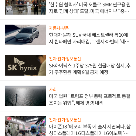
'한수원 협력사' 미국 오클로 SMR 연구용 원
자로 '임계 상태' 도달, 미국 에너지부 "중요
한 이정표"
자동차·부품
현대차 올해 SUV 국내 베스트셀러 톱10에
서 싼타페만 자리매김, 그랜저·아반떼 '세단
쌍끌이'로 내수 방어
전자·전기·정보통신
SK하이닉스 1주당 375원 현금배당 실시, 추
가 주주환원 계획 9월 공개 예정
사회
미국 법원 "트럼프 정부 풍력 프로젝트 동결
조치는 위법", 해제 명령 내려
전자·전기·정보통신
아이폰18 '메모리 부족'에 출시 지연되나, 삼
성디스플레이 LG디스플레이 LG이노텍 '탈