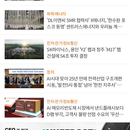
애플' 수익 다각화 속도
화학·에너지
'DL이앤씨 SMR 협력사' X에너지, '한수원 포
스코 동맹' 센트러스에너지와 우라늄 계약
체결
전자·전기·정보통신
SK하이닉스, 용인 'Y2' 팹과 청주 'M17' 팹
건설에 54조 투자 결정
정치
AI시대 맞아 25년 만에 전력산업 구조개편
시동, '발전5사 통합' 넘어 '한전 지주사' 재편
론도
전자·전기·정보통신
AI 메모리반도체 시장에서 낸드플래시보다
D램 부각, 고객사 물량 선점 수요의 '우선순
위'