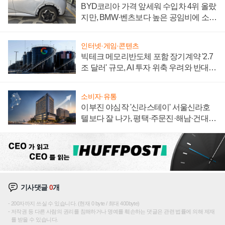
BYD코리아 가격 앞세워 수입차 4위 올랐
지만, BMW·벤츠보다 높은 공임비에 소비
자 불만 폭발
인터넷·게임·콘텐츠
빅테크 메모리반도체 포함 장기계약 '2.7
조 달러' 규모, AI 투자 위축 우려와 반대
신호
소비자·유통
이부진 야심작 '신라스테이' 서울신라호
텔보다 잘 나가, 평택·주문진·해남·건대로
성장판 더 넓힌다
기사댓글
0
개
200자까지 쓰실 수 있습니다. (현재 0 byte / 최대 400byte)
저작권 등 다른 사람의 권리를 침해하거나 명예를 훼손하는 댓글은 관련 법률에 의해 제재
를 받을 수 있습니다.