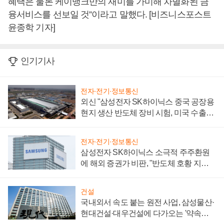
혜택은 물론 케이뱅크만의 재미를 가미해 차별화된 금
융서비스를 선보일 것”이라고 말했다. [비즈니스포스트
윤종학 기자]
인기기사
전자·전기·정보통신
외신 "삼성전자 SK하이닉스 중국 공장용
현지 생산 반도체 장비 시험, 미국 수출통
제 대비"
전자·전기·정보통신
삼성전자 SK하이닉스 소극적 주주환원
에 해외 증권가 비판, "반도체 호황 지속
성 의문"
건설
국내외서 속도 붙는 원전 사업, 삼성물산·
현대건설·대우건설에 다가오는 '약속의