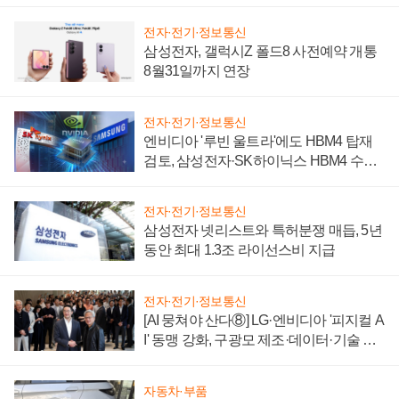
시간'
전자·전기·정보통신
삼성전자, 갤럭시Z 폴드8 사전예약 개통
8월31일까지 연장
전자·전기·정보통신
엔비디아 '루빈 울트라'에도 HBM4 탑재
검토, 삼성전자·SK하이닉스 HBM4 수율
에 주도권 갈린다
전자·전기·정보통신
삼성전자 넷리스트와 특허분쟁 매듭, 5년
동안 최대 1.3조 라이선스비 지급
전자·전기·정보통신
[AI 뭉쳐야 산다⑧] LG·엔비디아 '피지컬 A
I' 동맹 강화, 구광모 제조·데이터·기술 결
집해 종합 로보틱스 기업으로
자동차·부품