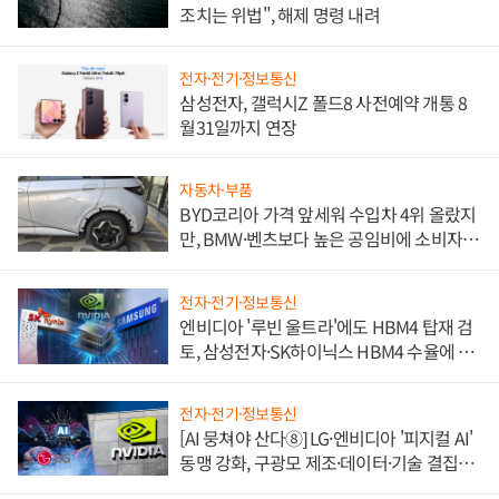
조치는 위법", 해제 명령 내려
전자·전기·정보통신
삼성전자, 갤럭시Z 폴드8 사전예약 개통 8
월31일까지 연장
자동차·부품
BYD코리아 가격 앞세워 수입차 4위 올랐지
만, BMW·벤츠보다 높은 공임비에 소비자
불만 폭발
전자·전기·정보통신
엔비디아 '루빈 울트라'에도 HBM4 탑재 검
토, 삼성전자·SK하이닉스 HBM4 수율에 주
도권 갈린다
전자·전기·정보통신
[AI 뭉쳐야 산다⑧] LG·엔비디아 '피지컬 AI'
동맹 강화, 구광모 제조·데이터·기술 결집
해 종합 로보틱스 기업으로