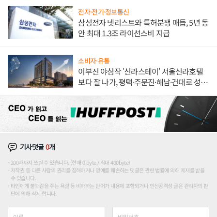
전자·전기·정보통신
삼성전자 넷리스트와 특허분쟁 매듭, 5년 동
안 최대 1.3조 라이선스비 지급
소비자·유통
이부진 야심작 '신라스테이' 서울신라호텔
보다 잘 나가, 평택·주문진·해남·건대로 성
장판 더 넓힌다
기사댓글
0
개
200자까지 쓰실 수 있습니다. (현재 0 byte / 최대 400byte)
저작권 등 다른 사람의 권리를 침해하거나 명예를 훼손하는 댓글은 관련 법률에 의해 제재를 받을
수 있습니다.
타인에게 불쾌감을 주는 욕설 등 비하하는 단어가 내용에 포함되거나 인신공격성 글은 관리자의 판
단에 의해 삭제 합니다.