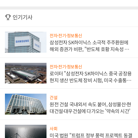
인기기사
전자·전기·정보통신
삼성전자 SK하이닉스 소극적 주주환원에
해외 증권가 비판, "반도체 호황 지속성 의
문"
전자·전기·정보통신
로이터 "삼성전자 SK하이닉스 중국 공장용
현지 생산 반도체 장비 시험, 미국 수출통제
대비"
건설
원전 건설 국내외서 속도 붙어, 삼성물산·현
대건설·대우건설에 다가오는 '약속의 시간'
사회
미국 법원 "트럼프 정부 풍력 프로젝트 동결