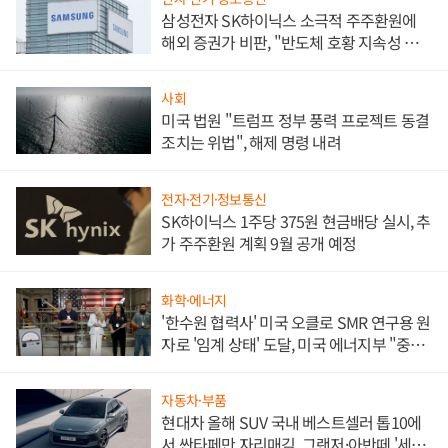
삼성전자 SK하이닉스 소극적 주주환원에
해외 증권가 비판, "반도체 호황 지속성 의
문"
사회
미국 법원 "트럼프 정부 풍력 프로젝트 동결
조치는 위법", 해제 명령 내려
전자·전기·정보통신
SK하이닉스 1주당 375원 현금배당 실시, 추
가 주주환원 계획 9월 공개 예정
화학·에너지
'한수원 협력사' 미국 오클로 SMR 연구용 원
자로 '임계 상태' 도달, 미국 에너지부 "중요
한 이정표"
자동차·부품
현대차 올해 SUV 국내 베스트셀러 톱10에
서 싼타페만 자리매김, 그랜저·아반떼 '세단