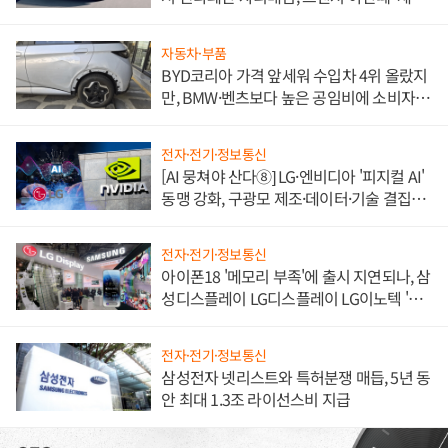
쌍끌이'로 내수 방어
자동차·부품
BYD코리아 가격 앞세워 수입차 4위 올랐지
만, BMW·벤츠보다 높은 공임비에 소비자
불만 폭발
전자·전기·정보통신
[AI 뭉쳐야 산다⑧] LG·엔비디아 '피지컬 AI'
동맹 강화, 구광모 제조·데이터·기술 결집
해 종합 로보틱스 기업으로
전자·전기·정보통신
아이폰18 '메모리 부족'에 출시 지연되나, 삼
성디스플레이 LG디스플레이 LG이노텍 '탈
애플' 수익 다각화 속도
전자·전기·정보통신
삼성전자 넷리스트와 특허분쟁 매듭, 5년 동
안 최대 1.3조 라이선스비 지급