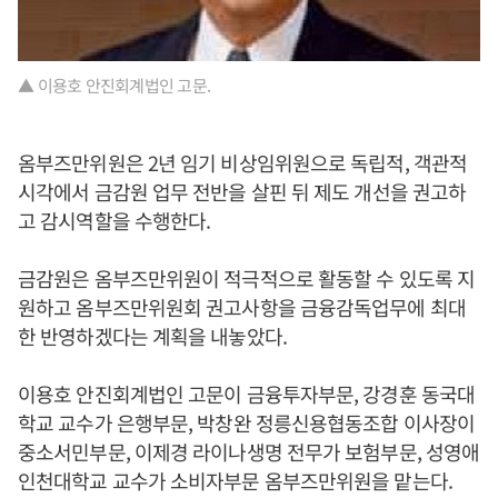
▲ 이용호 안진회계법인 고문.
옴부즈만위원은 2년 임기 비상임위원으로 독립적, 객관적
시각에서 금감원 업무 전반을 살핀 뒤 제도 개선을 권고하
고 감시역할을 수행한다.
금감원은 옴부즈만위원이 적극적으로 활동할 수 있도록 지
원하고 옴부즈만위원회 권고사항을 금융감독업무에 최대
한 반영하겠다는 계획을 내놓았다.
이용호 안진회계법인 고문이 금융투자부문, 강경훈 동국대
학교 교수가 은행부문, 박창완 정릉신용협동조합 이사장이
중소서민부문, 이제경 라이나생명 전무가 보험부문, 성영애
인천대학교 교수가 소비자부문 옴부즈만위원을 맡는다.