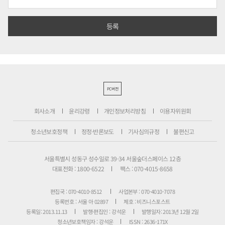
PC버전
회사소개
윤리강령
개인정보처리방침
이용자위원회
청소년보호정책
정정·반론보도
기사심의규정
불편신고
서울특별시 성동구 성수일로 39-34 서울숲더스페이스 12층
대표전화 : 1800-6522
팩스 : 070-4015-8658
편집국 : 070-4010-8512
사업본부 : 070-4010-7078
등록번호 : 서울 아 02897
제호 : 비즈니스포스트
등록일: 2013.11.13
발행·편집인 : 강석운
발행일자: 2013년 12월 2일
청소년보호책임자 : 강석운
ISSN : 2636-171X