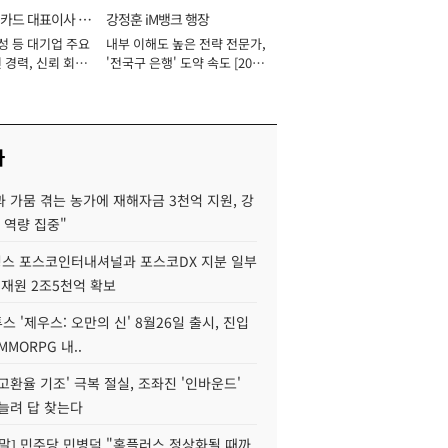
카드 대표이사 사
강정훈 iM뱅크 행장
성 등 대기업 주요
내부 이해도 높은 전략 전문가,
 경력, 신뢰 회복
'전국구 은행' 도약 속도 [2026
[2026년]
년]
사
 가뭄 겪는 농가에 재해자금 3천억 지원, 강
 역량 집중"
스 포스코인터내셔널과 포스코DX 지분 일부
 재원 2조5천억 확보
투스 '제우스: 오만의 신' 8월26일 출시, 진입
MMORPG 내..
고환율 기조' 극복 절실, 조좌진 '인바운드'
늘려 답 찾는다
정말] 민주당 민병덕 "홈플러스 정상화될 때까