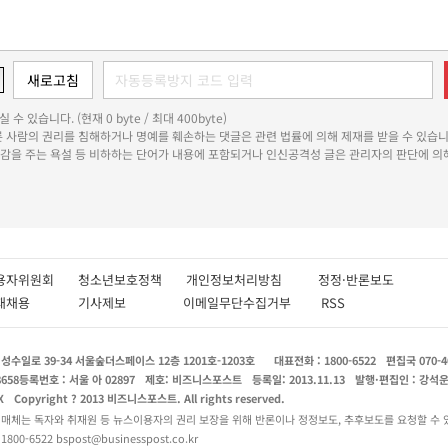
 수 있습니다. (현재 0 byte / 최대 400byte)
다른 사람의 권리를 침해하거나 명예를 훼손하는 댓글은 관련 법률에 의해 제재를 받을 수 있습니
쾌감을 주는 욕설 등 비하하는 단어가 내용에 포함되거나 인신공격성 글은 관리자의 판단에 의해
용자위원회
청소년보호정책
개인정보처리방침
정정·반론보도
인재채용
기사제보
이메일무단수집거부
RSS
수일로 39-34 서울숲더스페이스 12층 1201호-1203호
대표전화 : 1800-6522
편집국 070-4
8658
등록번호 : 서울 아 02897
제호: 비즈니스포스트
등록일: 2013.11.13
발행·편집인 : 강석
X
Copyright ? 2013 비즈니스포스트. All rights reserved.
 매체는 독자와 취재원 등 뉴스이용자의 권리 보장을 위해 반론이나 정정보도, 추후보도를 요청할 수 
0-6522 bspost@businesspost.co.kr