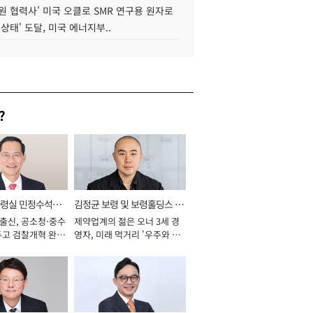
원 협력사' 미국 오클로 SMR 연구용 원자로
 상태' 도달, 미국 에너지부..
?
통령실 민정수석비
김정균 보령 및 보령홀딩스 대
 출신, 공소청·중수
제약업계의 젊은 오너 3세 경
표이사 사장
두고 검찰개혁 완수
영자, 미래 먹거리 '우주와 헬
년]
스케어' 공들여 [2026년]