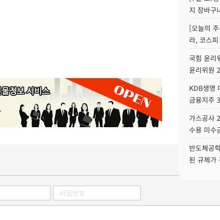
지 장바구
[오늘의 주
라, 코스피
국힘 윤리위
윤리위원 
KDB생명
금융지주 
가스공사 2
수용 미수금
반도체공학
된 규제가 