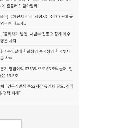
니에 홈플러스 담아달라"
목주] '2차전지 강세' 삼성SDI 주가 7%대 올
 외국인 매도세..
 '돌려차기 발언' 서범수·진종오 징계 착수,
2명은 사퇴
 매각 본입찰에 한화생명 흥국생명 한국투자
3곳 참여
분기 영업이익 6753억으로 66.9% 늘어, 민
은 13.5조
회 "연구개발직 주52시간 유연화 필요, 경직
경쟁력 저해"