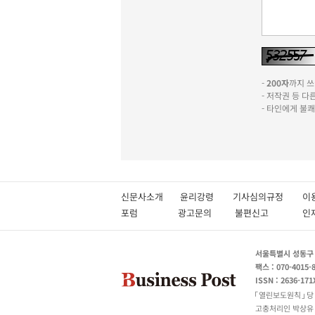
-
200자
까지 쓰실
- 저작권 등 
- 타인에게 불
신문사소개
윤리강령
기사심의규정
이
포럼
광고문의
불편신고
서울특별시 성동구 성
팩스 : 070-4015-
ISSN : 2636-171
열린보도원칙
당
고충처리인 박상유 180