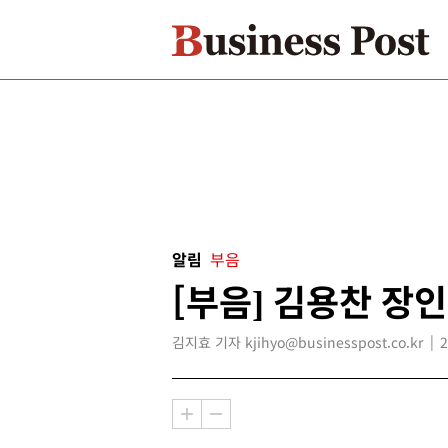
알림
부음
[부음] 김용찬 장인
김지효 기자 kjihyo@businesspost.co.kr
2