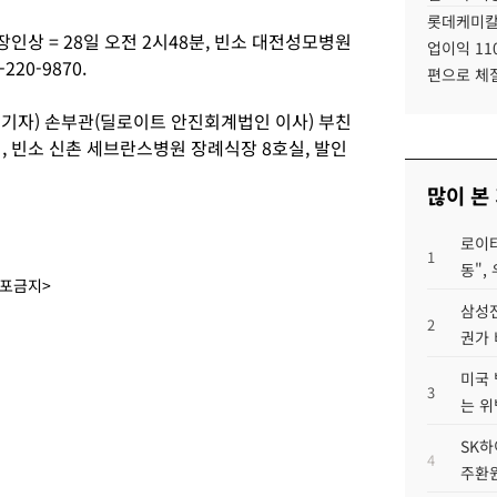
롯데케미칼
인상 = 28일 오전 2시48분, 빈소 대전성모병원
업이익 11
220-9870.
편으로 체
기자) 손부관(딜로이트 안진회계법인 이사) 부친
5시, 빈소 신촌 세브란스병원 장례식장 8호실, 발인
많이 본
로이터
1
동",
배포금지>
삼성전
2
권가 
미국 
3
는 위
SK하
4
주환원