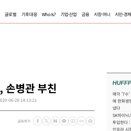
글로벌
기후대응
Who Is?
기업·산업
금융
시장·머니
시민·경
HUFF
, 손병관 부친
매각 '7수
020-06-28 14:13:21
에 한화생
냈다
SK하이닉스
공유하기
투입한다 :
인프라 시