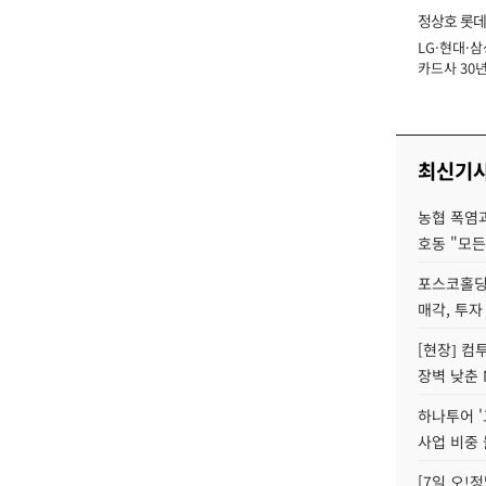
정상호 롯데
LG·현대·삼
장
카드사 30년
에 '초집중' 
최신기
농협 폭염과
호동 "모든
포스코홀딩
매각, 투자
[현장] 컴
장벽 낮춘 
하나투어 '
사업 비중 
[7일 오!