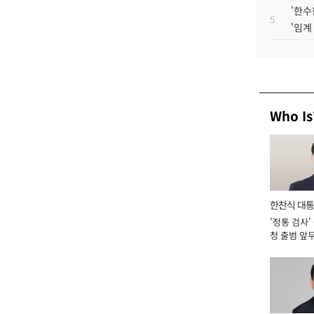
'한수
5
'임계
Who Is
한찬식 대
'정통 검사'
서관
청 출범 앞
맡아 [2026