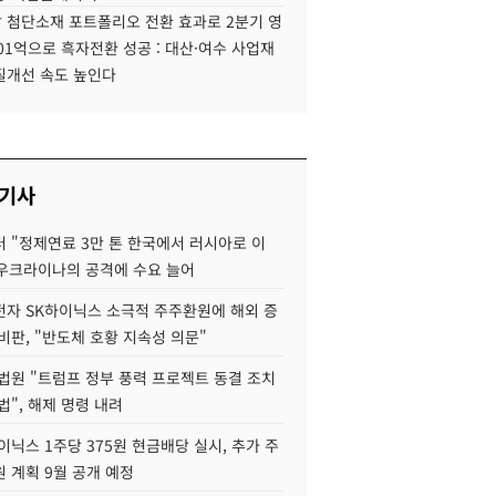
 첨단소재 포트폴리오 전환 효과로 2분기 영
01억으로 흑자전환 성공 : 대산·여수 사업재
질개선 속도 높인다
 기사
 "정제연료 3만 톤 한국에서 러시아로 이
 우크라이나의 공격에 수요 늘어
자 SK하이닉스 소극적 주주환원에 해외 증
비판, "반도체 호황 지속성 의문"
법원 "트럼프 정부 풍력 프로젝트 동결 조치
법", 해제 명령 내려
이닉스 1주당 375원 현금배당 실시, 추가 주
 계획 9월 공개 예정