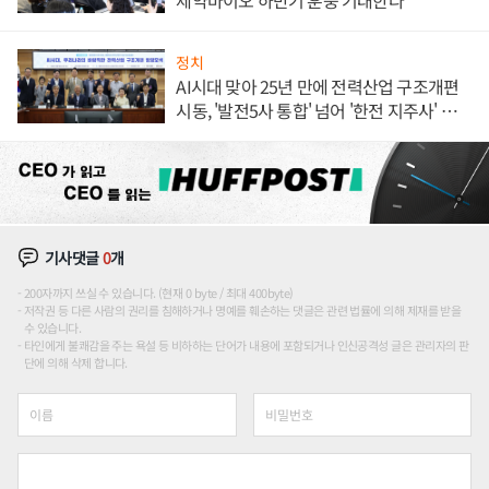
제약바이오 하반기 훈풍 기대한다
정치
AI시대 맞아 25년 만에 전력산업 구조개편
시동, '발전5사 통합' 넘어 '한전 지주사' 재편
론도
기사댓글
0
개
200자까지 쓰실 수 있습니다. (현재 0 byte / 최대 400byte)
저작권 등 다른 사람의 권리를 침해하거나 명예를 훼손하는 댓글은 관련 법률에 의해 제재를 받을
수 있습니다.
타인에게 불쾌감을 주는 욕설 등 비하하는 단어가 내용에 포함되거나 인신공격성 글은 관리자의 판
단에 의해 삭제 합니다.