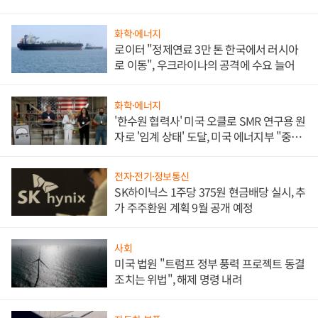
화학·에너지
로이터 "정제연료 3만 톤 한국에서 러시아
로 이동", 우크라이나의 공격에 수요 늘어
화학·에너지
'한수원 협력사' 미국 오클로 SMR 연구용 원
자로 '임계 상태' 도달, 미국 에너지부 "중요
한 이정표"
전자·전기·정보통신
SK하이닉스 1주당 375원 현금배당 실시, 추
가 주주환원 계획 9월 공개 예정
사회
미국 법원 "트럼프 정부 풍력 프로젝트 동결
조치는 위법", 해제 명령 내려