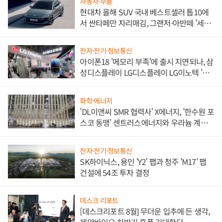
자동차·부품
현대차 올해 SUV 국내 베스트셀러 톱10에
서 싼타페만 자리매김, 그랜저·아반떼 '세단
쌍끌이'로 내수 방어
전자·전기·정보통신
아이폰18 '메모리 부족'에 출시 지연되나, 삼
성디스플레이 LG디스플레이 LG이노텍 '탈
애플' 수익 다각화 속도
화학·에너지
'DL이앤씨 SMR 협력사' X에너지, '한수원 포
스코 동맹' 센트러스에너지와 우라늄 계약
체결
전자·전기·정보통신
SK하이닉스, 용인 'Y2' 팹과 청주 'M17' 팹
건설에 54조 투자 결정
데스크 리포트
[데스크리포트 8월] 무더운 입추에 든 생각,