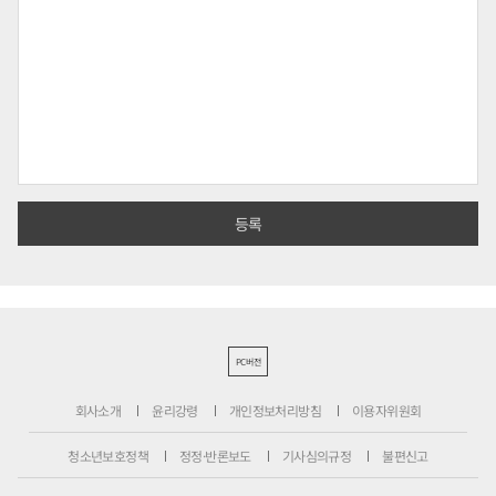
PC버전
회사소개
윤리강령
개인정보처리방침
이용자위원회
청소년보호정책
정정·반론보도
기사심의규정
불편신고