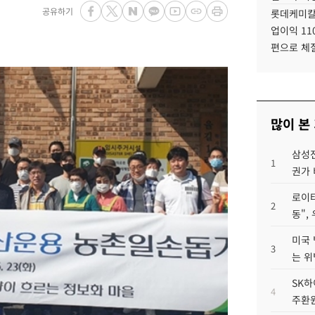
공유하기
롯데케미칼
업이익 11
편으로 체
많이 본
삼성전
1
권가 
로이터
2
동",
미국 
3
는 위
SK하
4
주환원