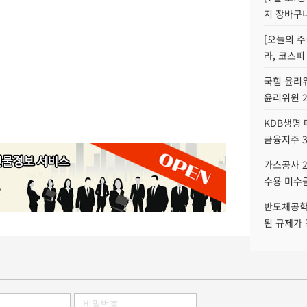
지 장바구
[오늘의 주
라, 코스피
국힘 윤리위
윤리위원 
KDB생명
금융지주 
가스공사 2
수용 미수금
반도체공학
된 규제가 