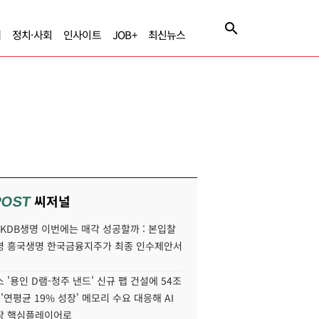
제
정치·사회
인사이트
JOB+
최신뉴스
씨저널
POST
' KDB생명 이번에는 매각 성공할까 : 본입찰
명 흥국생명 한국금융지주가 최종 인수제안서
 '용인 D램-청주 낸드' 신규 팹 건설에 54조
 '연평균 19% 성장' 메모리 수요 대응해 AI
장 핵심플레이어로