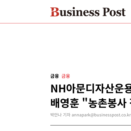
금융
금융
NH아문디자산운용
배영훈 "농촌봉사 
박안나 기자 annapark@businesspost.co.kr