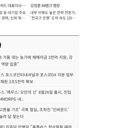
카드 대표이사 사
강정훈 iM뱅크 행장
성 등 대기업 주요
내부 이해도 높은 전략 전문가,
 경력, 신뢰 회복
'전국구 은행' 도약 속도 [2026
[2026년]
년]
사
 가뭄 겪는 농가에 재해자금 3천억 지원, 강
 역량 집중"
스 포스코인터내셔널과 포스코DX 지분 일부
 재원 2조5천억 확보
투스 '제우스: 오만의 신' 8월26일 출시, 진입
MMORPG 내..
고환율 기조' 극복 절실, 조좌진 '인바운드'
늘려 답 찾는다
정말] 민주당 민병덕 "홈플러스 정상화될 때까