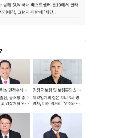
 올해 SUV 국내 베스트셀러 톱10에서 싼타
자리매김, 그랜저·아반떼 '세단..
?
통령실 민정수석비
김정균 보령 및 보령홀딩스 대
 출신, 공소청·중수
제약업계의 젊은 오너 3세 경
표이사 사장
두고 검찰개혁 완수
영자, 미래 먹거리 '우주와 헬
년]
스케어' 공들여 [2026년]