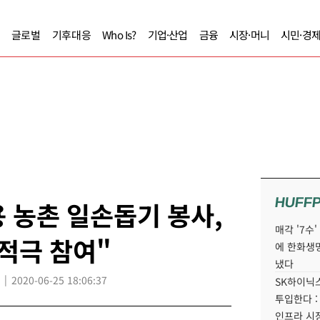
글로벌
기후대응
Who Is?
기업·산업
금융
시장·머니
시민·경
HUFF
 농촌 일손돕기 봉사,
매각 '7수
적극 참여"
에 한화생
냈다
2020-06-25 18:06:37
SK하이닉스
투입한다 :
인프라 시