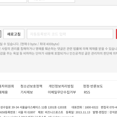
 수 있습니다. (현재 0 byte / 최대 400byte)
다른 사람의 권리를 침해하거나 명예를 훼손하는 댓글은 관련 법률에 의해 제재를 받을 수 있습니
쾌감을 주는 욕설 등 비하하는 단어가 내용에 포함되거나 인신공격성 글은 관리자의 판단에 의해
용자위원회
청소년보호정책
개인정보처리방침
정정·반론보도
인재채용
기사제보
이메일무단수집거부
RSS
수일로 39-34 서울숲더스페이스 12층 1201호-1203호
대표전화 : 1800-6522
편집국 070-4
8658
등록번호 : 서울 아 02897
제호: 비즈니스포스트
등록일: 2013.11.13
발행·편집인 : 강석
X
Copyright ? 2013 비즈니스포스트. All rights reserved.