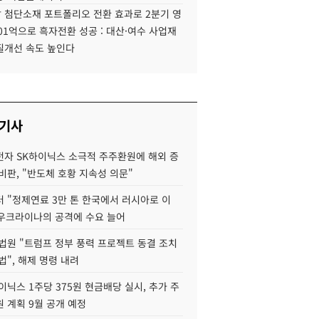
 첨단소재 포트폴리오 전환 효과로 2분기 영
01억으로 흑자전환 성공 : 대산·여수 사업재
질개선 속도 높인다
 기사
자 SK하이닉스 소극적 주주환원에 해외 증
비판, "반도체 호황 지속성 의문"
 "정제연료 3만 톤 한국에서 러시아로 이
 우크라이나의 공격에 수요 늘어
법원 "트럼프 정부 풍력 프로젝트 동결 조치
법", 해제 명령 내려
이닉스 1주당 375원 현금배당 실시, 추가 주
 계획 9월 공개 예정