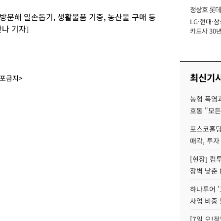
정상호 롯데
방문해 일손돕기, 생활물품 기증, 농산물 구매 등
LG·현대·삼
장
나 기자]
카드사 30년
에 '초집중' 
최신기
배포금지>
농협 폭염과
호동 "모든
포스코홀딩
매각, 투자
[현장] 컴
장벽 낮춘 
하나투어 '
사업 비중 
[7일 오!