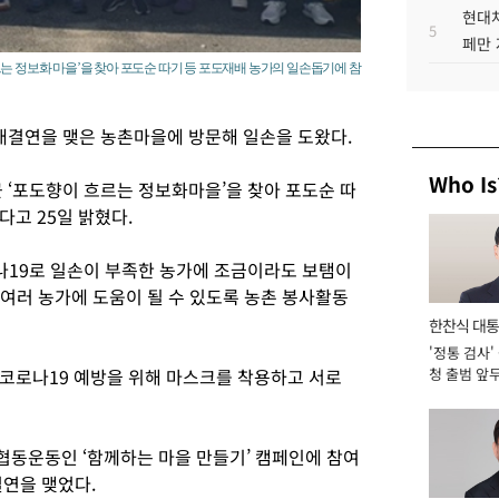
현대차
5
페만 
는 정보화 마을’을 찾아 포도순 따기 등 포도재배 농가의 일손돕기에 참
매결연을 맺은 농촌마을에 방문해 일손을 도왔다.
Who Is
 ‘포도향이 흐르는 정보화마을’을 찾아 포도순 따
고 25일 밝혔다.
나19로 일손이 부족한 농가에 조금이라도 보탬이
 여러 농가에 도움이 될 수 있도록 농촌 봉사활동
한찬식 대
'정통 검사'
서관
코로나19 예방을 위해 마스크를 착용하고 서로
청 출범 앞
맡아 [2026
협동운동인 ‘함께하는 마을 만들기’ 캠페인에 참여
결연을 맺었다.