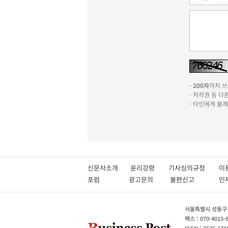
-
200자
까지 쓰실
- 저작권 등 
- 타인에게 불
신문사소개
윤리강령
기사심의규정
이
포럼
광고문의
불편신고
서울특별시 성동구 성
팩스 : 070-4015-
ISSN : 2636-171