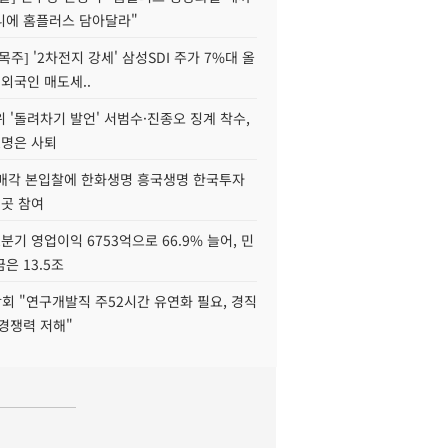
니에 홈플러스 담아달라"
목주] '2차전지 강세' 삼성SDI 주가 7%대 올
 외국인 매도세..
 '돌려차기 발언' 서범수·진종오 징계 착수,
2명은 사퇴
 매각 본입찰에 한화생명 흥국생명 한국투자
3곳 참여
분기 영업이익 6753억으로 66.9% 늘어, 민
은 13.5조
회 "연구개발직 주52시간 유연화 필요, 경직
경쟁력 저해"