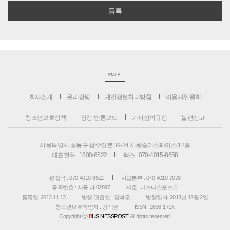
PC버전
회사소개
윤리강령
개인정보처리방침
이용자위원회
청소년보호정책
정정·반론보도
기사심의규정
불편신고
서울특별시 성동구 성수일로 39-34 서울숲더스페이스 12층
대표전화 : 1800-6522
팩스 : 070-4015-8658
편집국 : 070-4010-8512
사업본부 : 070-4010-7078
등록번호 : 서울 아 02897
제호 : 비즈니스포스트
등록일: 2013.11.13
발행·편집인 : 강석운
발행일자: 2013년 12월 2일
청소년보호책임자 : 강석운
ISSN : 2636-171X
Copyright ⓒ
B
USINESSPOST
. All rights reserved.