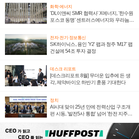
화학·에너지
'DL이앤씨 SMR 협력사' X에너지, '한수원
포스코 동맹' 센트러스에너지와 우라늄
계약 체결
전자·전기·정보통신
SK하이닉스, 용인 'Y2' 팹과 청주 'M17' 팹
건설에 54조 투자 결정
데스크 리포트
[데스크리포트 8월] 무더운 입추에 든 생
각, 제약바이오 하반기 훈풍 기대한다
정치
AI시대 맞아 25년 만에 전력산업 구조개
편 시동, '발전5사 통합' 넘어 '한전 지주사'
재편론도