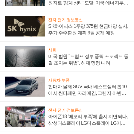
원자로 '임계 상태' 도달, 미국 에너지부
"중요한 이정표"
전자·전기·정보통신
SK하이닉스 1주당 375원 현금배당 실시,
추가 주주환원 계획 9월 공개 예정
사회
미국 법원 "트럼프 정부 풍력 프로젝트 동
결 조치는 위법", 해제 명령 내려
자동차·부품
현대차 올해 SUV 국내 베스트셀러 톱10
에서 싼타페만 자리매김, 그랜저·아반떼
'세단 쌍끌이'로 내수 방어
전자·전기·정보통신
아이폰18 '메모리 부족'에 출시 지연되나,
삼성디스플레이 LG디스플레이 LG이노
텍 '탈애플' 수익 다각화 속도