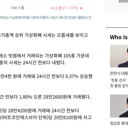
BMW
되는 가상화폐 105종 가운데 53종의 시세가 24시간 전보다 올랐다. 52
시가총액 상위 가상화폐 시세는 오름세를 보이고
Who Is
래소 빗썸에서 거래되는 가상화폐 105종 가운데
2종의 시세는 24시간 전보다 내렸다.
한찬식 대
3만4천 원에 거래돼 24시간 전보다 0.37% 상승했
'정통 검사'
서관
청 출범 앞
맡아 [2026
 전보다 1.80% 오른 28만2600원에 거래됐다.
당 28만4200원에 거래돼 24시간 전보다
V(비트코인에스브이 단위)당 20만8100원에 사고
정상호 롯데