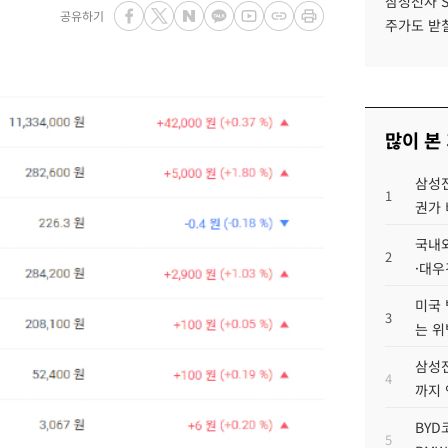
삼성전자 
공유하기
주가도 받칠
많이 본
삼성전
1
권가 
국내외
2
·대우
미국 
3
는 위
삼성전
4
까지
BYD
5