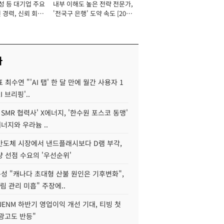
성 등 대기업 주요
내부 이해도 높은 전략 전문가,
 경력, 신뢰 회복
'전국구 은행' 도약 속도 [2026
[2026년]
년]
사
 최수연 "'AI 탭' 한 달 만에 월간 사용자 1
I 브리핑'..
 SMR 협력사' X에너지, '한수원 포스코 동맹'
너지와 우라늄 ..
리반도체 시장에서 낸드플래시보다 D램 부각,
 선점 수요의 '우선순위'
성 "캐나다 초대형 산불 원인은 기후변화",
림 관리 미흡" 주장에..
JENM 하반기 영업이익 개선 기대, 티빙 첫
광고도 반등"