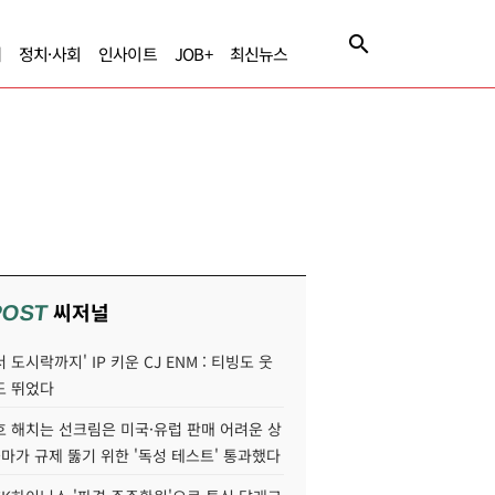
제
정치·사회
인사이트
JOB+
최신뉴스
씨저널
POST
 도시락까지' IP 키운 CJ ENM : 티빙도 웃
도 뛰었다
호 해치는 선크림은 미국·유럽 판매 어려운 상
콜마가 규제 뚫기 위한 '독성 테스트' 통과했다