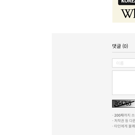
댓글 (0)
-
200자
까지 쓰실
- 저작권 등 
- 타인에게 불