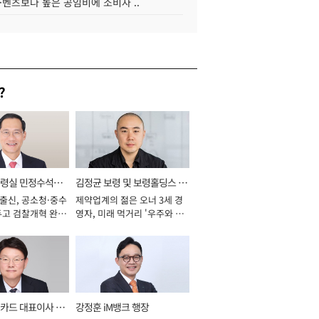
·벤츠보다 높은 공임비에 소비자 ..
?
통령실 민정수석비
김정균 보령 및 보령홀딩스 대
 출신, 공소청·중수
제약업계의 젊은 오너 3세 경
표이사 사장
두고 검찰개혁 완수
영자, 미래 먹거리 '우주와 헬
년]
스케어' 공들여 [2026년]
카드 대표이사 사
강정훈 iM뱅크 행장