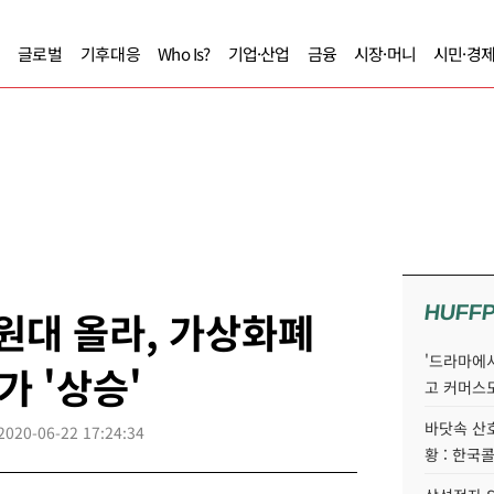
글로벌
기후대응
Who Is?
기업·산업
금융
시장·머니
시민·경
HUFF
 원대 올라, 가상화폐
'드라마에서
가 '상승'
고 커머스
바닷속 산
2020-06-22 17:24:34
황 : 한국