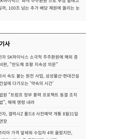
SK하이닉스 '파격 주주환원'으로 투심 달래고
까, 100조 넘는 추가 배당 재원에 쏠리는 눈
 기사
자 SK하이닉스 소극적 주주환원에 해외 증
비판, "반도체 호황 지속성 의문"
서 속도 붙는 원전 사업, 삼성물산·현대건설
건설에 다가오는 '약속의 시간'
법원 "트럼프 정부 풍력 프로젝트 동결 조치
법", 해제 명령 내려
자, 갤럭시Z 폴드8 사전예약 개통 8월31일
 연장
코리아 가격 앞세워 수입차 4위 올랐지만,