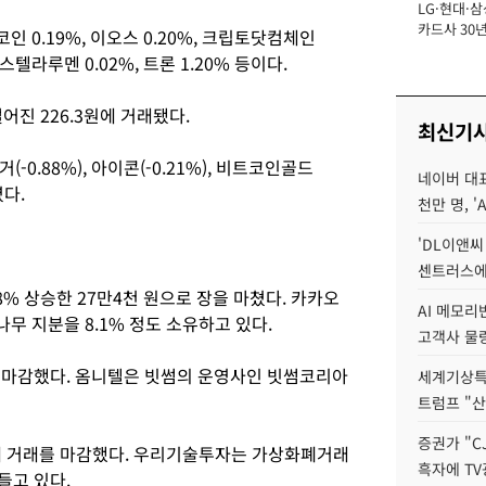
LG·현대·삼
장
카드사 30년
 0.19%, 이오스 0.20%, 크립토닷컴체인
에 '초집중' 
, 스텔라루멘 0.02%, 트론 1.20% 등이다.
떨어진 226.3원에 거래됐다.
최신기
어거(-0.88%), 아이콘(-0.21%), 비트코인골드
네이버 대표
렸다.
천만 명, 'A
'DL이앤씨
센트러스에
8% 상승한 27만4천 원으로 장을 마쳤다. 카카오
AI 메모
 지분을 8.1% 정도 소유하고 있다.
고객사 물량
장을 마감했다. 옴니텔은 빗썸의 운영사인 빗썸코리아
세계기상특
트럼프 "산
증권가 "C
원에 거래를 마감했다. 우리기술투자는 가상화폐거래
흑자에 TV
들고 있다.