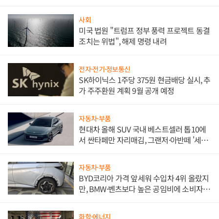
사회
미국 법원 "트럼프 정부 풍력 프로젝트 동결
조치는 위법", 해제 명령 내려
전자·전기·정보통신
SK하이닉스 1주당 375원 현금배당 실시, 추
가 주주환원 계획 9월 공개 예정
자동차·부품
현대차 올해 SUV 국내 베스트셀러 톱10에
서 싼타페만 자리매김, 그랜저·아반떼 '세단
쌍끌이'로 내수 방어
자동차·부품
BYD코리아 가격 앞세워 수입차 4위 올랐지
만, BMW·벤츠보다 높은 공임비에 소비자
불만 폭발
화학·에너지