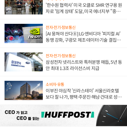
'한수원 협력사' 미국 오클로 SMR 연구용 원
자로 '임계 상태' 도달, 미국 에너지부 "중요
한 이정표"
전자·전기·정보통신
[AI 뭉쳐야 산다⑧] LG·엔비디아 '피지컬 AI'
동맹 강화, 구광모 제조·데이터·기술 결집
해 종합 로보틱스 기업으로
전자·전기·정보통신
삼성전자 넷리스트와 특허분쟁 매듭, 5년 동
안 최대 1.3조 라이선스비 지급
소비자·유통
이부진 야심작 '신라스테이' 서울신라호텔
보다 잘 나가, 평택·주문진·해남·건대로 성
장판 더 넓힌다