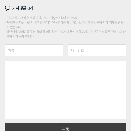
기사댓글
0
개
200자까지 쓰실 수 있습니다. (현재 0 byte / 최대 400byte)
저작권 등 다른 사람의 권리를 침해하거나 명예를 훼손하는 댓글은 관련 법률에 의해 제재를 받을
수 있습니다.
타인에게 불쾌감을 주는 욕설 등 비하하는 단어가 내용에 포함되거나 인신공격성 글은 관리자의 판
단에 의해 삭제 합니다.