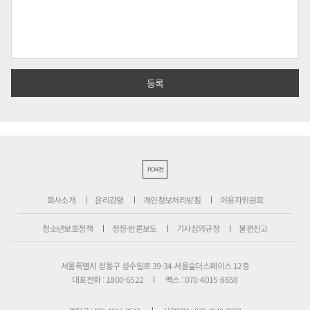
PC버전
회사소개
윤리강령
개인정보처리방침
이용자위원회
청소년보호정책
정정·반론보도
기사심의규정
불편신고
서울특별시 성동구 성수일로 39-34 서울숲더스페이스 12층
대표전화 : 1800-6522
팩스 : 070-4015-8658