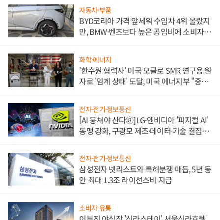
자동차·부품
BYD코리아 가격 앞세워 수입차 4위 올랐지
만, BMW·벤츠보다 높은 공임비에 소비자
불만 폭발
화학·에너지
'한수원 협력사' 미국 오클로 SMR 연구용 원
자로 '임계 상태' 도달, 미국 에너지부 "중요
한 이정표"
전자·전기·정보통신
[AI 뭉쳐야 산다⑧] LG·엔비디아 '피지컬 AI'
동맹 강화, 구광모 제조·데이터·기술 결집
해 종합 로보틱스 기업으로
전자·전기·정보통신
삼성전자 넷리스트와 특허분쟁 매듭, 5년 동
안 최대 1.3조 라이선스비 지급
소비자·유통
이부진 야심작 '신라스테이' 서울신라호텔