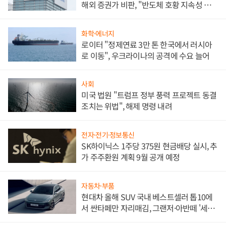
해외 증권가 비판, "반도체 호황 지속성 의
문"
화학·에너지
로이터 "정제연료 3만 톤 한국에서 러시아
로 이동", 우크라이나의 공격에 수요 늘어
사회
미국 법원 "트럼프 정부 풍력 프로젝트 동결
조치는 위법", 해제 명령 내려
전자·전기·정보통신
SK하이닉스 1주당 375원 현금배당 실시, 추
가 주주환원 계획 9월 공개 예정
자동차·부품
현대차 올해 SUV 국내 베스트셀러 톱10에
서 싼타페만 자리매김, 그랜저·아반떼 '세단
쌍끌이'로 내수 방어