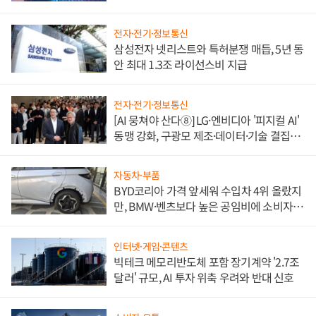
도권 갈린다
전자·전기·정보통신
삼성전자 넷리스트와 특허분쟁 매듭, 5년 동
안 최대 1.3조 라이선스비 지급
전자·전기·정보통신
[AI 뭉쳐야 산다⑧] LG·엔비디아 '피지컬 AI'
동맹 강화, 구광모 제조·데이터·기술 결집
해 종합 로보틱스 기업으로
자동차·부품
BYD코리아 가격 앞세워 수입차 4위 올랐지
만, BMW·벤츠보다 높은 공임비에 소비자
불만 폭발
인터넷·게임·콘텐츠
빅테크 메모리반도체 포함 장기계약 '2.7조
달러' 규모, AI 투자 위축 우려와 반대 신호