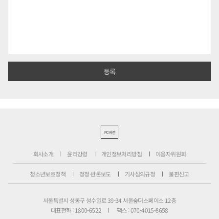
PC버전
회사소개
윤리강령
개인정보처리방침
이용자위원회
청소년보호정책
정정·반론보도
기사심의규정
불편신고
서울특별시 성동구 성수일로 39-34 서울숲더스페이스 12층
대표전화 : 1800-6522
팩스 : 070-4015-8658