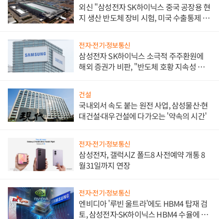
외신 "삼성전자 SK하이닉스 중국 공장용 현
지 생산 반도체 장비 시험, 미국 수출통제 대
비"
전자·전기·정보통신
삼성전자 SK하이닉스 소극적 주주환원에
해외 증권가 비판, "반도체 호황 지속성 의
문"
건설
국내외서 속도 붙는 원전 사업, 삼성물산·현
대건설·대우건설에 다가오는 '약속의 시간'
전자·전기·정보통신
삼성전자, 갤럭시Z 폴드8 사전예약 개통 8
월31일까지 연장
전자·전기·정보통신
엔비디아 '루빈 울트라'에도 HBM4 탑재 검
토, 삼성전자·SK하이닉스 HBM4 수율에 주