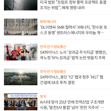
미국 법원 "트럼프 정부 풍력 프로젝트 동결
조치는 위법", 해제 명령 내려
화학·에너지
'DL이앤씨 SMR 협력사' X에너지, '한수원 포
스코 동맹' 센트러스에너지와 우라늄 계약
체결
전자·전기·정보통신
SK하이닉스 노사 '성과급 주식지급' 평행선,
곽노정 'N% 성과급' 법적 논란 벗을지 주목
전자·전기·정보통신
SK하이닉스, 용인 'Y2' 팹과 청주 'M17' 팹
건설에 54조 투자 결정
정치
AI시대 맞아 25년 만에 전력산업 구조개편
시동, '발전5사 통합' 넘어 '한전 지주사' 재편