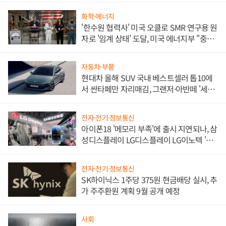
화학·에너지
'한수원 협력사' 미국 오클로 SMR 연구용 원
자로 '임계 상태' 도달, 미국 에너지부 "중요
한 이정표"
자동차·부품
현대차 올해 SUV 국내 베스트셀러 톱10에
서 싼타페만 자리매김, 그랜저·아반떼 '세단
쌍끌이'로 내수 방어
전자·전기·정보통신
아이폰18 '메모리 부족'에 출시 지연되나, 삼
성디스플레이 LG디스플레이 LG이노텍 '탈
애플' 수익 다각화 속도
전자·전기·정보통신
SK하이닉스 1주당 375원 현금배당 실시, 추
가 주주환원 계획 9월 공개 예정
사회