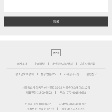
PC버전
회사소개
윤리강령
개인정보처리방침
이용자위원회
청소년보호정책
정정·반론보도
기사심의규정
불편신고
서울특별시 성동구 성수일로 39-34 서울숲더스페이스 12층
대표전화 : 1800-6522
팩스 : 070-4015-8658
편집국 : 070-4010-8512
사업본부 : 070-4010-7078
등록번호 : 서울 아 02897
제호 : 비즈니스포스트