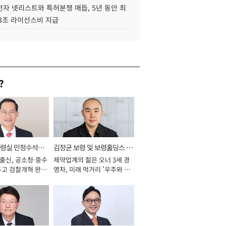
자 넷리스트와 특허분쟁 매듭, 5년 동안 최
.3조 라이선스비 지급
?
통령실 민정수석비
김정균 보령 및 보령홀딩스 대
 출신, 공소청·중수
제약업계의 젊은 오너 3세 경
표이사 사장
두고 검찰개혁 완수
영자, 미래 먹거리 '우주와 헬
년]
스케어' 공들여 [2026년]