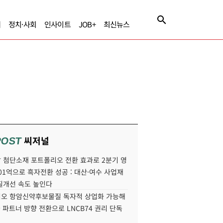
제
정치·사회
인사이트
JOB+
최신뉴스
씨저널
POST
 첨단소재 포트폴리오 전환 효과로 2분기 영
01억으로 흑자전환 성공 : 대산·여수 사업재
질개선 속도 높인다
오 항암신약후보물질 독자적 상업화 가능해
국 파트너 방향 전환으로 LNCB74 권리 단독