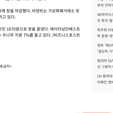
부처 칸막
20원에 장을 마감했다. 비덴트는 가상화폐거래소 빗
SK하이닉스,
쥐고 있다.
조 투자 결
아진 1670원으로 장을 끝냈다. 에이티넘인베스트
최주희 티빙
두나무 지분 7%를 들고 있다. [비즈니스포스트
력 증명 개
정부 '제3
'생산적 기
현대차 SU
배포금지>
선 그랜저·
[AI 뭉쳐
이해진 엔비