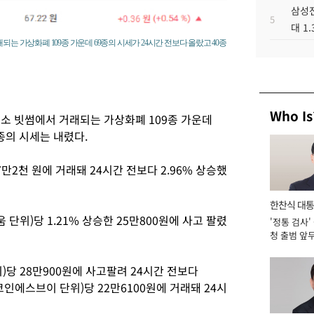
삼성전
5
대 1
는 가상화폐 109종 가운데 69종의 시세가 24시간 전보다 올랐고 40종
Who Is
래소 빗썸에서 거래되는 가상화폐 109종 가운데
종의 시세는 내렸다.
7만2천 원에 거래돼 24시간 전보다 2.96% 상승했
한찬식 대
 단위)당 1.21% 상승한 25만800원에 사고 팔렸
'정통 검사'
서관
청 출범 앞
맡아 [2026
당 28만900원에 사고팔려 24시간 전보다
코인에스브이 단위)당 22만6100원에 거래돼 24시