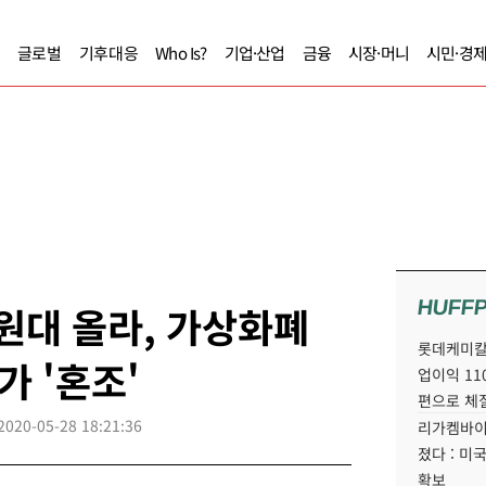
글로벌
기후대응
Who Is?
기업·산업
금융
시장·머니
시민·경
HUFF
 원대 올라, 가상화폐
롯데케미칼
가 '혼조'
업이익 11
편으로 체
2020-05-28 18:21:36
리가켐바이
졌다 : 미
확보