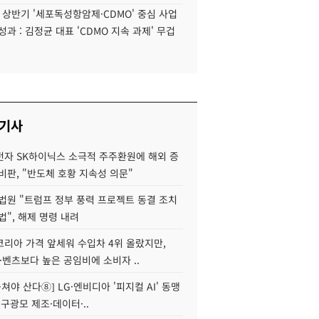
6 상반기 '세포독성항암제·CDMO' 중심 사업
성과 : 김정균 대표 'CDMO 지속 과제' 무겁
 기사
자 SK하이닉스 소극적 주주환원에 해외 증
비판, "반도체 호황 지속성 의문"
법원 "트럼프 정부 풍력 프로젝트 동결 조치
법", 해제 명령 내려
코리아 가격 앞세워 수입차 4위 올랐지만,
·벤츠보다 높은 공임비에 소비자 ..
 뭉쳐야 산다⑧] LG·엔비디아 '피지컬 AI' 동맹
 구광모 제조·데이터·..