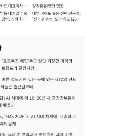
카드 대표이사 사
강정훈 iM뱅크 행장
성 등 대기업 주요
내부 이해도 높은 전략 전문가,
 경력, 신뢰 회복
'전국구 은행' 도약 속도 [2026
[2026년]
년]
사
] '호르무즈 해협'두고 말만 거창한 미국의
, 트럼프의 갈팡지팡..
] 빠른 철도지만 깊은 곳에 있는 GTX의 인프
승객들은 출근길부터..
럼] AI 시대에 왜 10~20년 차 중간간부들이
게 됐을까
 'FMS 2026'서 AI 시대 차세대 '계층형 메
키텍처 공개
철 1400조 국유재산 통합관리 체계 시동,