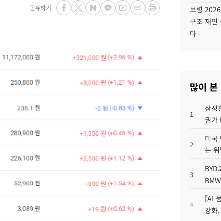
공유하기
보령 202
구조 재편 
다
많이 본
삼성전
1
권가 
미국 
2
는 위
BYD
3
BMW
[AI
4
강화,