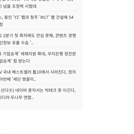
이 넘을 조정력 시험대
 용인 'Y2' 팹과 청주 'M17' 팹 건설에 54
정
 2분기 첫 흑자에도 안심 못해, 콘텐츠 경쟁
인정보 유출 수습 '..
자 기업승계' 세제지원 확대, 우리은행 정진완
업승계' 힘 받는다
V 국내 베스트셀러 톱10에서 사라진다, 정의
아반떼 '세단 쌍끌이..
야 산다⑨] 네이버 혼자서는 빅테크 못 이긴다,
디아·두나무 연합..