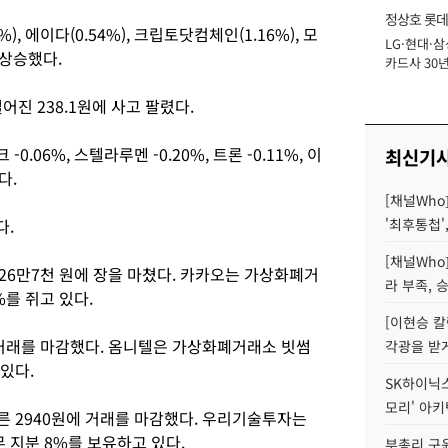
정상호 롯데
%), 에이다(0.54%), 크립토닷컴체인(1.16%), 모
LG·현대·삼
장
 상승했다.
카드사 30년
에 '초집중' 
떨어진 238.1원에 사고 팔렸다.
06%, 스텔라루멘 -0.20%, 트론 -0.11%, 이
최신기
이다.
[채널Who
다.
'최후통첩'
[채널Who
 26만7천 원에 장을 마쳤다. 카카오는 가상화폐거
라 부족, 
%를 쥐고 있다.
[이현승 칼
에 거래를 마감했다. 옴니텔은 가상화폐거래소 빗썸
각광을 받
있다.
SK하이닉스,
모리' 아
른 2940원에 거래를 마감했다. 우리기술투자는
지분 8%를 보유하고 있다.
부총리 구윤