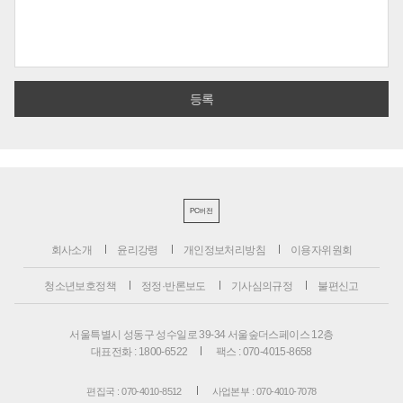
PC버전
회사소개
윤리강령
개인정보처리방침
이용자위원회
청소년보호정책
정정·반론보도
기사심의규정
불편신고
서울특별시 성동구 성수일로 39-34 서울숲더스페이스 12층
대표전화 : 1800-6522
팩스 : 070-4015-8658
편집국 : 070-4010-8512
사업본부 : 070-4010-7078