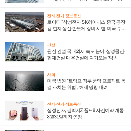
성 의문"
전자·전기·정보통신
로이터 "삼성전자 SK하이닉스 중국 공장
용 현지 생산 반도체 장비 시험, 미국 수출
통제 대비"
건설
원전 건설 국내외서 속도 붙어, 삼성물산·
현대건설·대우건설에 다가오는 '약속의
시간'
사회
미국 법원 "트럼프 정부 풍력 프로젝트 동
결 조치는 위법", 해제 명령 내려
전자·전기·정보통신
삼성전자, 갤럭시Z 폴드8 사전예약 개통
8월31일까지 연장