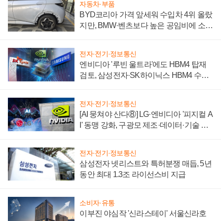
자동차·부품
BYD코리아 가격 앞세워 수입차 4위 올랐
지만, BMW·벤츠보다 높은 공임비에 소비
자 불만 폭발
전자·전기·정보통신
엔비디아 '루빈 울트라'에도 HBM4 탑재
검토, 삼성전자·SK하이닉스 HBM4 수율
에 주도권 갈린다
전자·전기·정보통신
[AI 뭉쳐야 산다⑧] LG·엔비디아 '피지컬 A
I' 동맹 강화, 구광모 제조·데이터·기술 결
집해 종합 로보틱스 기업으로
전자·전기·정보통신
삼성전자 넷리스트와 특허분쟁 매듭, 5년
동안 최대 1.3조 라이선스비 지급
소비자·유통
이부진 야심작 '신라스테이' 서울신라호