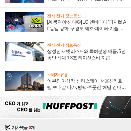
에 주도권 갈린다
전자·전기·정보통신
[AI 뭉쳐야 산다⑧] LG·엔비디아 '피지컬 A
I' 동맹 강화, 구광모 제조·데이터·기술 결
집해 종합 로보틱스 기업으로
전자·전기·정보통신
삼성전자 넷리스트와 특허분쟁 매듭, 5년
동안 최대 1.3조 라이선스비 지급
소비자·유통
이부진 야심작 '신라스테이' 서울신라호
텔보다 잘 나가, 평택·주문진·해남·건대로
성장판 더 넓힌다
기사댓글
0
개