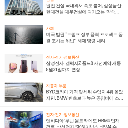
원전 건설 국내외서 속도 붙어, 삼성물산·
현대건설·대우건설에 다가오는 '약속의
시간'
사회
미국 법원 "트럼프 정부 풍력 프로젝트 동
결 조치는 위법", 해제 명령 내려
전자·전기·정보통신
삼성전자, 갤럭시Z 폴드8 사전예약 개통
8월31일까지 연장
자동차·부품
BYD코리아 가격 앞세워 수입차 4위 올랐
지만, BMW·벤츠보다 높은 공임비에 소비
자 불만 폭발
전자·전기·정보통신
엔비디아 '루빈 울트라'에도 HBM4 탑재
검토, 삼성전자·SK하이닉스 HBM4 수율