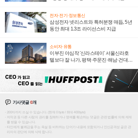
집해 종합 로보틱스 기업으로
전자·전기·정보통신
삼성전자 넷리스트와 특허분쟁 매듭, 5년
동안 최대 1.3조 라이선스비 지급
소비자·유통
이부진 야심작 '신라스테이' 서울신라호
텔보다 잘 나가, 평택·주문진·해남·건대로
성장판 더 넓힌다
기사댓글
0
개
200자까지 쓰실 수 있습니다. (현재 0 byte / 최대 400byte)
저작권 등 다른 사람의 권리를 침해하거나 명예를 훼손하는 댓글은 관련 법률에 의해 제재
를 받을 수 있습니다.
타인에게 불쾌감을 주는 욕설 등 비하하는 단어가 내용에 포함되거나 인신공격성 글은 관
리자의 판단에 의해 삭제 합니다.