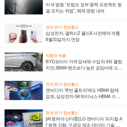
미국 법원 "트럼프 정부 풍력 프로젝트 동
결 조치는 위법", 해제 명령 내려
전자·전기·정보통신
삼성전자, 갤럭시Z 폴드8 사전예약 개통
8월31일까지 연장
자동차·부품
BYD코리아 가격 앞세워 수입차 4위 올랐
지만, BMW·벤츠보다 높은 공임비에 소비
자 불만 폭발
전자·전기·정보통신
엔비디아 '루빈 울트라'에도 HBM4 탑재
검토, 삼성전자·SK하이닉스 HBM4 수율
에 주도권 갈린다
전자·전기·정보통신
[AI 뭉쳐야 산다⑧] LG·엔비디아 '피지컬 A
I' 동맹 강화, 구광모 제조·데이터·기술 결