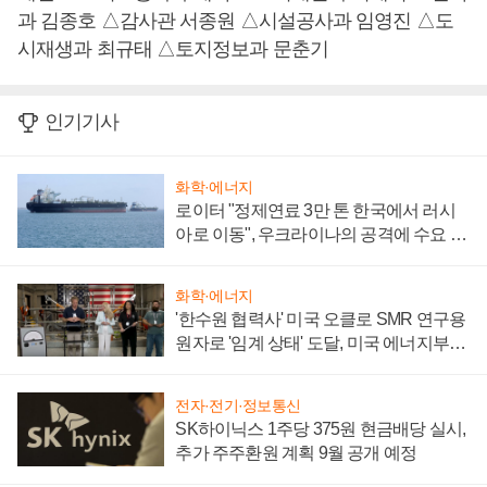
과 김종호 △감사관 서종원 △시설공사과 임영진 △도
시재생과 최규태 △토지정보과 문춘기
인기기사
화학·에너지
로이터 "정제연료 3만 톤 한국에서 러시
아로 이동", 우크라이나의 공격에 수요 늘
어
화학·에너지
'한수원 협력사' 미국 오클로 SMR 연구용
원자로 '임계 상태' 도달, 미국 에너지부
"중요한 이정표"
전자·전기·정보통신
SK하이닉스 1주당 375원 현금배당 실시,
추가 주주환원 계획 9월 공개 예정