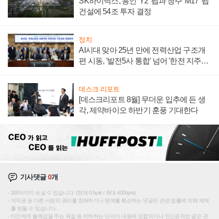
SK하이닉스, 용인 'Y2' 팹과 청주 'M17' 팹
건설에 54조 투자 결정
정치
AI시대 맞아 25년 만에 전력산업 구조개
편 시동, '발전5사 통합' 넘어 '한전 지주사'
재편론도
데스크 리포트
[데스크리포트 8월] 무더운 입추에 든 생
각, 제약바이오 하반기 훈풍 기대한다
기사댓글
0
개
200자까지 쓰실 수 있습니다. (현재 0 byte / 최대 400byte)
저작권 등 다른 사람의 권리를 침해하거나 명예를 훼손하는 댓글은 관련 법률에 의해 제재
를 받을 수 있습니다.
타인에게 불쾌감을 주는 욕설 등 비하하는 단어가 내용에 포함되거나 인신공격성 글은 관