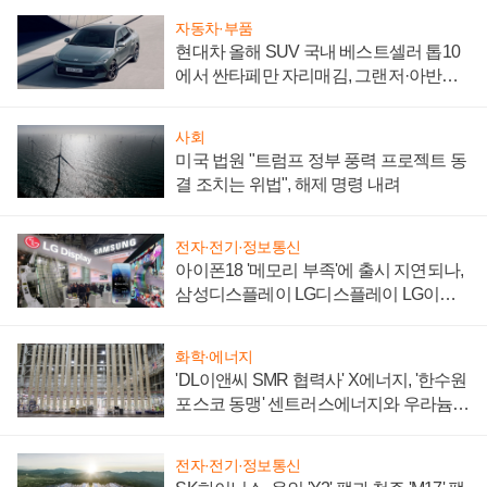
자동차·부품
현대차 올해 SUV 국내 베스트셀러 톱10
에서 싼타페만 자리매김, 그랜저·아반떼
'세단 쌍끌이'로 내수 방어
사회
미국 법원 "트럼프 정부 풍력 프로젝트 동
결 조치는 위법", 해제 명령 내려
전자·전기·정보통신
아이폰18 '메모리 부족'에 출시 지연되나,
삼성디스플레이 LG디스플레이 LG이노
텍 '탈애플' 수익 다각화 속도
화학·에너지
'DL이앤씨 SMR 협력사' X에너지, '한수원
포스코 동맹' 센트러스에너지와 우라늄
계약 체결
전자·전기·정보통신