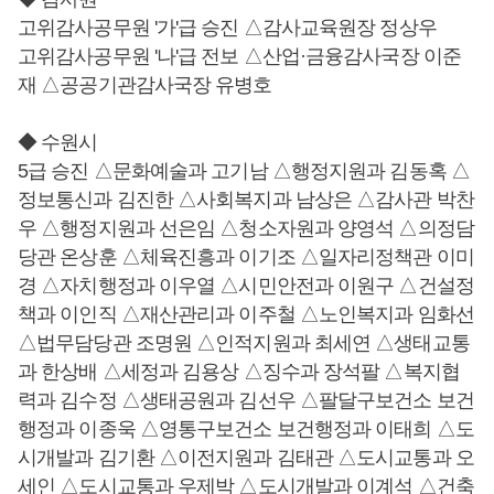
고위감사공무원 '가'급 승진 △감사교육원장 정상우
고위감사공무원 '나'급 전보 △산업·금융감사국장 이준
재 △공공기관감사국장 유병호
◆ 수원시
5급 승진 △문화예술과 고기남 △행정지원과 김동혹 △
정보통신과 김진한 △사회복지과 남상은 △감사관 박찬
우 △행정지원과 선은임 △청소자원과 양영석 △의정담
당관 온상훈 △체육진흥과 이기조 △일자리정책관 이미
경 △자치행정과 이우열 △시민안전과 이원구 △건설정
책과 이인직 △재산관리과 이주철 △노인복지과 임화선
△법무담당관 조명원 △인적지원과 최세연 △생태교통
과 한상배 △세정과 김용상 △징수과 장석팔 △복지협
력과 김수정 △생태공원과 김선우 △팔달구보건소 보건
행정과 이종욱 △영통구보건소 보건행정과 이태희 △도
시개발과 김기환 △이전지원과 김태관 △도시교통과 오
세인 △도시교통과 우제박 △도시개발과 이계석 △건축