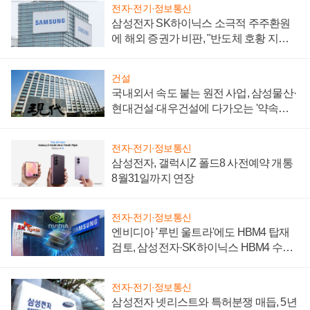
전자·전기·정보통신
삼성전자 SK하이닉스 소극적 주주환원
에 해외 증권가 비판, "반도체 호황 지속
성 의문"
건설
국내외서 속도 붙는 원전 사업, 삼성물산·
현대건설·대우건설에 다가오는 '약속의
시간'
전자·전기·정보통신
삼성전자, 갤럭시Z 폴드8 사전예약 개통
8월31일까지 연장
전자·전기·정보통신
엔비디아 '루빈 울트라'에도 HBM4 탑재
검토, 삼성전자·SK하이닉스 HBM4 수율
에 주도권 갈린다
전자·전기·정보통신
삼성전자 넷리스트와 특허분쟁 매듭, 5년