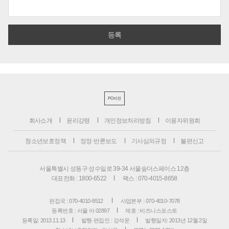
PC버전
회사소개
윤리강령
개인정보처리방침
이용자위원회
청소년보호정책
정정·반론보도
기사심의규정
불편신고
서울특별시 성동구 성수일로 39-34 서울숲더스페이스 12층
대표전화 : 1800-6522
팩스 : 070-4015-8658
편집국 : 070-4010-8512
사업본부 : 070-4010-7078
등록번호 : 서울 아 02897
제호 : 비즈니스포스트
등록일: 2013.11.13
발행·편집인 : 강석운
발행일자: 2013년 12월 2일