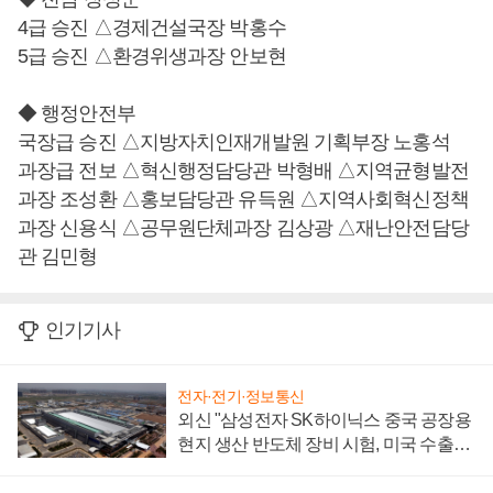
4급 승진 △경제건설국장 박홍수
5급 승진 △환경위생과장 안보현
◆ 행정안전부
국장급 승진 △지방자치인재개발원 기획부장 노홍석
과장급 전보 △혁신행정담당관 박형배 △지역균형발전
과장 조성환 △홍보담당관 유득원 △지역사회혁신정책
과장 신용식 △공무원단체과장 김상광 △재난안전담당
관 김민형
인기기사
전자·전기·정보통신
외신 "삼성전자 SK하이닉스 중국 공장용
현지 생산 반도체 장비 시험, 미국 수출통
제 대비"