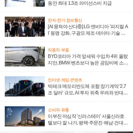
동안 최대 1.3조 라이선스비 지급
전자·전기·정보통신
[AI 뭉쳐야 산다⑧] LG·엔비디아 '피지컬 A
I' 동맹 강화, 구광모 제조·데이터·기술 결
집해 종합 로보틱스 기업으로
자동차·부품
BYD코리아 가격 앞세워 수입차 4위 올랐
지만, BMW·벤츠보다 높은 공임비에 소비
자 불만 폭발
인터넷·게임·콘텐츠
빅테크 메모리반도체 포함 장기계약 '2.7
조 달러' 규모, AI 투자 위축 우려와 반대
신호
소비자·유통
이부진 야심작 '신라스테이' 서울신라호
텔보다 잘 나가, 평택·주문진·해남·건대로
성장판 더 넓힌다