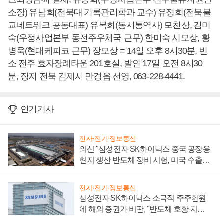
소장) 유남희(전북대 기록관리학과 교수) 유정희(전북불
교네트워크 공동대표) 유복희(동시통역사) 모친상, 김미
숙(우정사업본부 동전주우체국 근무) 한미숙 시모상, 황
병욱(현대케피코 근무) 장모상 = 14일 오후 8시30분, 빈
소 전주 효자장례타운 201호실, 발인 17일 오전 8시30
분, 장지 전북 김제시 만경읍 선영, 063-228-4441.
인기기사
전자·전기·정보통신
외신 "삼성전자 SK하이닉스 중국 공장용
현지 생산 반도체 장비 시험, 미국 수출통
제 대비"
전자·전기·정보통신
삼성전자 SK하이닉스 소극적 주주환원
에 해외 증권가 비판, "반도체 호황 지속
성 의문"