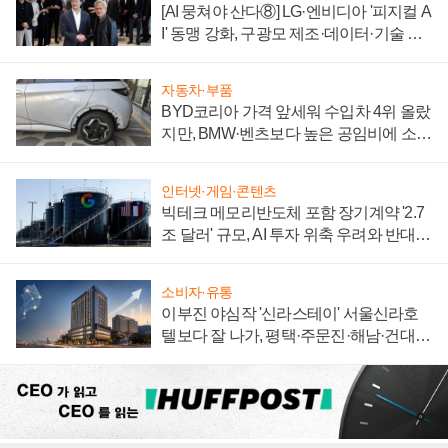
[AI 뭉쳐야 산다⑧] LG·엔비디아 '피지컬 A
I' 동맹 강화, 구광모 제조·데이터·기술 결
집해 종합 로보틱스 기업으로
자동차·부품
BYD코리아 가격 앞세워 수입차 4위 올랐
지만, BMW·벤츠보다 높은 공임비에 소비
자 불만 폭발
인터넷·게임·콘텐츠
빅테크 메모리반도체 포함 장기계약 '2.7
조 달러' 규모, AI 투자 위축 우려와 반대
신호
소비자·유통
이부진 야심작 '신라스테이' 서울신라호
텔보다 잘 나가, 평택·주문진·해남·건대로
성장판 더 넓힌다