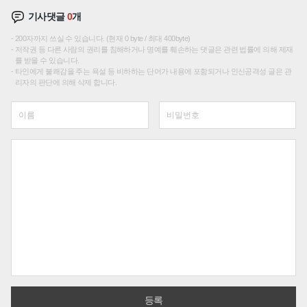
기사댓글
0
개
200자까지 쓰실 수 있습니다. (현재 0 byte / 최대 400byte)
저작권 등 다른 사람의 권리를 침해하거나 명예를 훼손하는 댓글은 관련 법률에 의해 제재
를 받을 수 있습니다.
타인에게 불쾌감을 주는 욕설 등 비하하는 단어가 내용에 포함되거나 인신공격성 글은 관
리자의 판단에 의해 삭제 합니다.