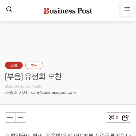
알림
부음
[부음] 유정희 모친
2020-04-15 16:45:58
조승리 기자 - csr@businesspost.co.kr
0
△최양금씨 별세, 유용희(우정사업본부 전주물류지원단