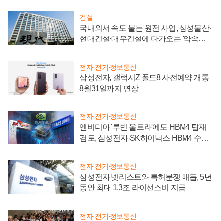
건설
국내외서 속도 붙는 원전 사업, 삼성물산·
현대건설·대우건설에 다가오는 '약속의
시간'
전자·전기·정보통신
삼성전자, 갤럭시Z 폴드8 사전예약 개통
8월31일까지 연장
전자·전기·정보통신
엔비디아 '루빈 울트라'에도 HBM4 탑재
검토, 삼성전자·SK하이닉스 HBM4 수율
에 주도권 갈린다
전자·전기·정보통신
삼성전자 넷리스트와 특허분쟁 매듭, 5년
동안 최대 1.3조 라이선스비 지급
전자·전기·정보통신