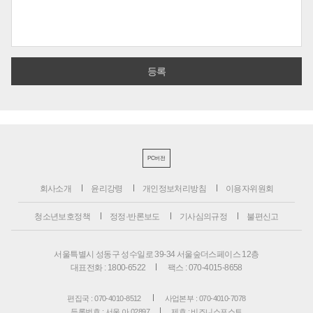
PC버전
회사소개
윤리강령
개인정보처리방침
이용자위원회
청소년보호정책
정정·반론보도
기사심의규정
불편신고
서울특별시 성동구 성수일로 39-34 서울숲더스페이스 12층
대표전화 : 1800-6522
팩스 : 070-4015-8658
편집국 : 070-4010-8512
사업본부 : 070-4010-7078
등록번호 : 서울 아 02897
제호 : 비즈니스포스트