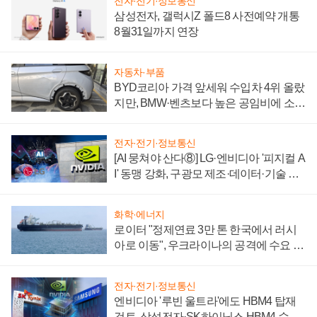
전자·전기·정보통신
삼성전자, 갤럭시Z 폴드8 사전예약 개통
8월31일까지 연장
자동차·부품
BYD코리아 가격 앞세워 수입차 4위 올랐
지만, BMW·벤츠보다 높은 공임비에 소비
자 불만 폭발
전자·전기·정보통신
[AI 뭉쳐야 산다⑧] LG·엔비디아 '피지컬 A
I' 동맹 강화, 구광모 제조·데이터·기술 결
집해 종합 로보틱스 기업으로
화학·에너지
로이터 "정제연료 3만 톤 한국에서 러시
아로 이동", 우크라이나의 공격에 수요 늘
어
전자·전기·정보통신
엔비디아 '루빈 울트라'에도 HBM4 탑재
검토, 삼성전자·SK하이닉스 HBM4 수율