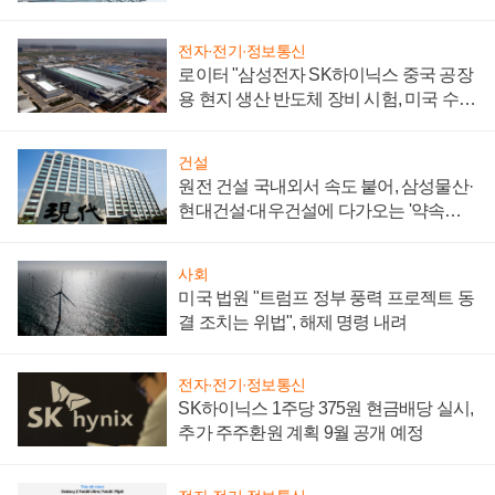
성 의문"
전자·전기·정보통신
로이터 "삼성전자 SK하이닉스 중국 공장
용 현지 생산 반도체 장비 시험, 미국 수출
통제 대비"
건설
원전 건설 국내외서 속도 붙어, 삼성물산·
현대건설·대우건설에 다가오는 '약속의
시간'
사회
미국 법원 "트럼프 정부 풍력 프로젝트 동
결 조치는 위법", 해제 명령 내려
전자·전기·정보통신
SK하이닉스 1주당 375원 현금배당 실시,
추가 주주환원 계획 9월 공개 예정