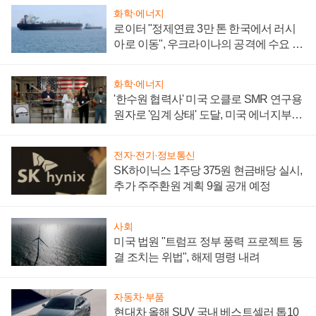
화학·에너지
로이터 "정제연료 3만 톤 한국에서 러시
아로 이동", 우크라이나의 공격에 수요 늘
어
화학·에너지
'한수원 협력사' 미국 오클로 SMR 연구용
원자로 '임계 상태' 도달, 미국 에너지부
"중요한 이정표"
전자·전기·정보통신
SK하이닉스 1주당 375원 현금배당 실시,
추가 주주환원 계획 9월 공개 예정
사회
미국 법원 "트럼프 정부 풍력 프로젝트 동
결 조치는 위법", 해제 명령 내려
자동차·부품
현대차 올해 SUV 국내 베스트셀러 톱10