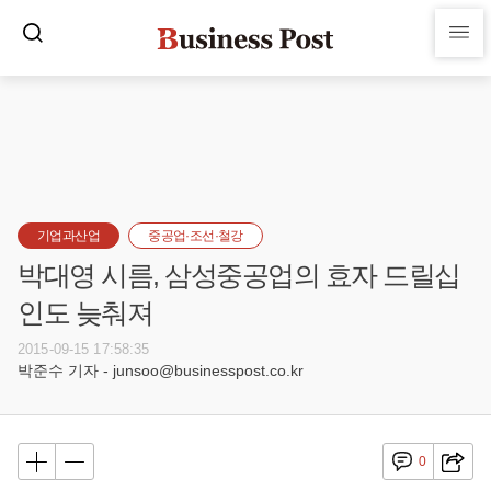
기업과산업
중공업·조선·철강
박대영 시름, 삼성중공업의 효자 드릴십
인도 늦춰져
2015-09-15 17:58:35
박준수 기자 - junsoo@businesspost.co.kr
0