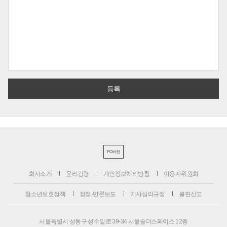
PC버전
회사소개
윤리강령
개인정보처리방침
이용자위원회
청소년보호정책
정정·반론보도
기사심의규정
불편신고
서울특별시 성동구 성수일로 39-34 서울숲더스페이스 12층