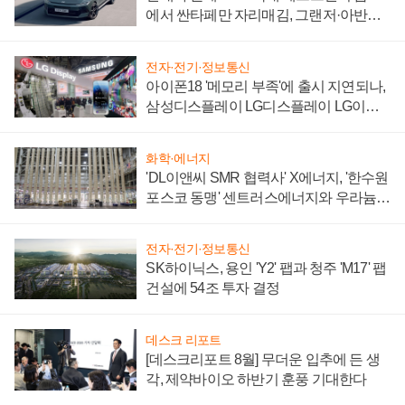
에서 싼타페만 자리매김, 그랜저·아반떼
'세단 쌍끌이'로 내수 방어
전자·전기·정보통신
아이폰18 '메모리 부족'에 출시 지연되나,
삼성디스플레이 LG디스플레이 LG이노
텍 '탈애플' 수익 다각화 속도
화학·에너지
'DL이앤씨 SMR 협력사' X에너지, '한수원
포스코 동맹' 센트러스에너지와 우라늄
계약 체결
전자·전기·정보통신
SK하이닉스, 용인 'Y2' 팹과 청주 'M17' 팹
건설에 54조 투자 결정
데스크 리포트
[데스크리포트 8월] 무더운 입추에 든 생
각, 제약바이오 하반기 훈풍 기대한다