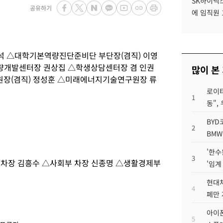
SK하이닉스
공유하기
에 임직원 
석 △대학기본역량진단준비단 부단장(겸직) 이영
량개발센터장 권상집 △학생상담센터장 겸 인권
많이 본
장(겸직) 정성훈 △미래에너지기술연구원장 류
로이터
1
동",
BYD
2
BMW
'한수
3
 차장 김흥수 △사회부 차장 신종명 △생활경제부
'임계
현대차
4
페만 
아이폰
5