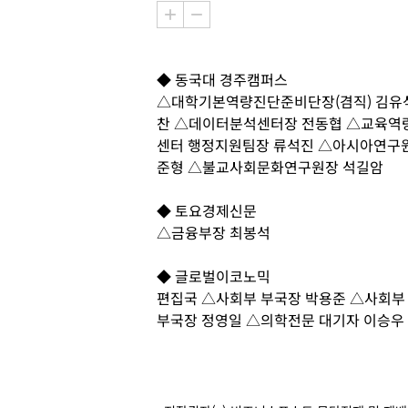
◆ 동국대 경주캠퍼스
△대학기본역량진단준비단장(겸직) 김유
찬 △데이터분석센터장 전동협 △교육역
센터 행정지원팀장 류석진 △아시아연구원
준형 △불교사회문화연구원장 석길암
◆ 토요경제신문
△금융부장 최봉석
◆ 글로벌이코노믹
편집국 △사회부 부국장 박용준 △사회부
부국장 정영일 △의학전문 대기자 이승우