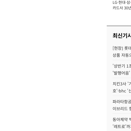
LG·현대·삼
장
카드사 30년
에 '초집중' 
최신기
[현장] 롯
상품 자동으
'상반기 1
'발행어음'
치킨3사 '
호'·bhc '
파라타항공 
이브리드 
동아제약 
'레트로'까