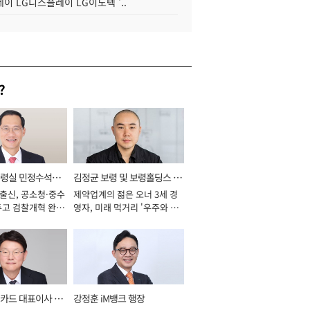
이 LG디스플레이 LG이노텍 '..
?
통령실 민정수석비
김정균 보령 및 보령홀딩스 대
 출신, 공소청·중수
제약업계의 젊은 오너 3세 경
표이사 사장
두고 검찰개혁 완수
영자, 미래 먹거리 '우주와 헬
년]
스케어' 공들여 [2026년]
카드 대표이사 사
강정훈 iM뱅크 행장