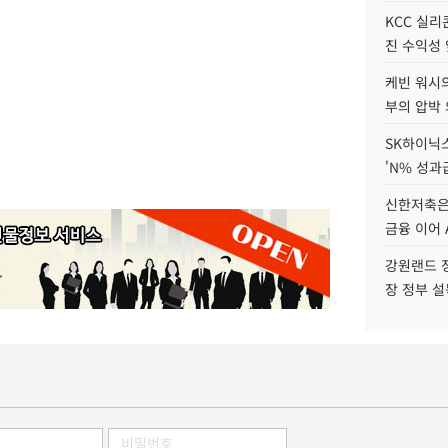
KCC 실리
진 수익성 
케빈 워시의
부의 압박
SK하이닉스
'N% 성과
신한저축은
금융 이어 
강원랜드 정
장 정부 