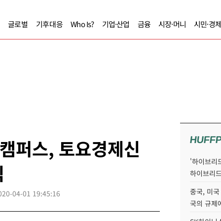
글로벌
기후대응
Who Is?
기업·산업
금융
시장·머니
시민·경
HUFF
주캠퍼스, 토요경제신
'하이브리드
믹
하이브리드
중국, 미국
020-04-01 19:45:16
국의 규제에