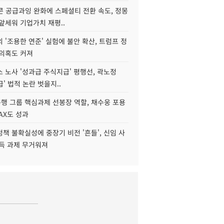
콘 공급과잉 완화에 스페셜티 전환 속도, 정몽
앞세워 기업가치 재평..
 '조용한 연준' 실험에 불안 확산, 트럼프 정
 의혹도 커져
 노사 '성과급 주식지급' 평행선, 곽노정
급' 법적 논란 벗을지..
행 그룹 핵심과제 선봉장 역할, 채수웅 포용
AX도 성과
책 불확실성에 중장기 비전 '흔들', 신임 사
설득 과제 무거워져