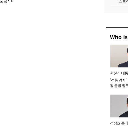
배포금지>
스플레
Who Is
한찬식 대
'정통 검사'
서관
청 출범 앞
맡아 [2026
정상호 롯데