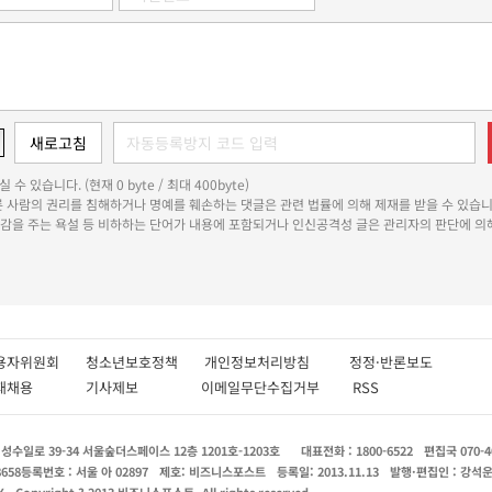
 수 있습니다. (현재 0 byte / 최대 400byte)
다른 사람의 권리를 침해하거나 명예를 훼손하는 댓글은 관련 법률에 의해 제재를 받을 수 있습니
쾌감을 주는 욕설 등 비하하는 단어가 내용에 포함되거나 인신공격성 글은 관리자의 판단에 의해
용자위원회
청소년보호정책
개인정보처리방침
정정·반론보도
인재채용
기사제보
이메일무단수집거부
RSS
수일로 39-34 서울숲더스페이스 12층 1201호-1203호
대표전화 : 1800-6522
편집국 070-4
8658
등록번호 : 서울 아 02897
제호: 비즈니스포스트
등록일: 2013.11.13
발행·편집인 : 강석
X
Copyright ? 2013 비즈니스포스트. All rights reserved.