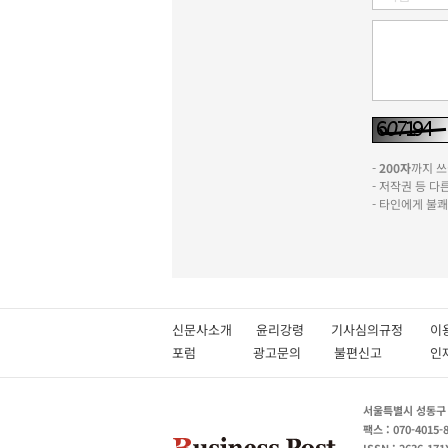
-
200자
까지 쓰실
- 저작권 등 
- 타인에게 불
신문사소개
윤리강령
기사심의규정
이
포럼
광고문의
불편신고
서울특별시 성동구 성
팩스 : 070-4015-
ISSN : 2636-171