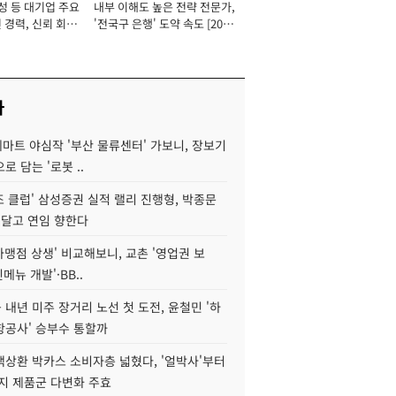
성 등 대기업 주요
내부 이해도 높은 전략 전문가,
 경력, 신뢰 회복
'전국구 은행' 도약 속도 [2026
[2026년]
년]
사
데마트 야심작 '부산 물류센터' 가보니, 장보기
로 담는 '로봇 ..
조 클럽' 삼성증권 실적 랠리 진행형, 박종문
 달고 연임 향한다
가맹점 상생' 비교해보니, 교촌 '영업권 보
신메뉴 개발'·BB..
내년 미주 장거리 노선 첫 도전, 윤철민 '하
항공사' 승부수 통할까
백상환 박카스 소비자층 넓혔다, '얼박사'부터
지 제품군 다변화 주효