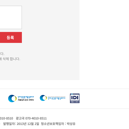
등록
다.
 삭제 합니다.
010-8510
광고국 070-4010-8511
운
발행일자: 2013년 12월 2일
청소년보호책임자 : 박상유