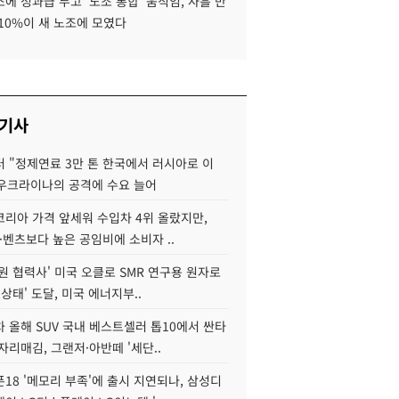
에 성과급 두고 '노조 통합' 움직임, 사흘 만
10%이 새 노조에 모였다
 기사
 "정제연료 3만 톤 한국에서 러시아로 이
 우크라이나의 공격에 수요 늘어
코리아 가격 앞세워 수입차 4위 올랐지만,
·벤츠보다 높은 공임비에 소비자 ..
원 협력사' 미국 오클로 SMR 연구용 원자로
 상태' 도달, 미국 에너지부..
 올해 SUV 국내 베스트셀러 톱10에서 싼타
자리매김, 그랜저·아반떼 '세단..
18 '메모리 부족'에 출시 지연되나, 삼성디