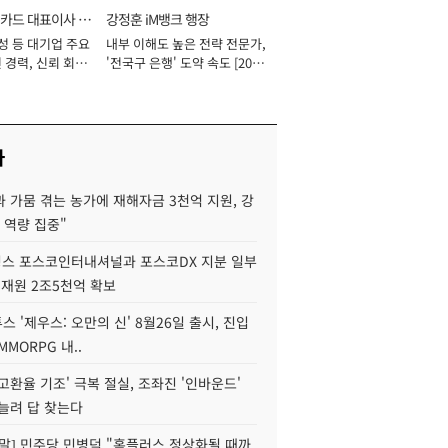
카드 대표이사 사
강정훈 iM뱅크 행장
성 등 대기업 주요
내부 이해도 높은 전략 전문가,
 경력, 신뢰 회복
'전국구 은행' 도약 속도 [2026
[2026년]
년]
사
 가뭄 겪는 농가에 재해자금 3천억 지원, 강
 역량 집중"
스 포스코인터내셔널과 포스코DX 지분 일부
 재원 2조5천억 확보
투스 '제우스: 오만의 신' 8월26일 출시, 진입
MMORPG 내..
고환율 기조' 극복 절실, 조좌진 '인바운드'
늘려 답 찾는다
정말] 민주당 민병덕 "홈플러스 정상화될 때까