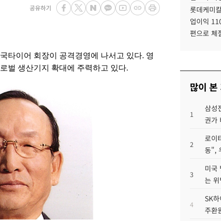
공유하기
롯데케미칼
업이익 11
편으로 체
한국타이어 회장이 공격경영에 나서고 있다. 영
글로벌 생산기지 확대에 주력하고 있다.
많이 본
삼성전
1
권가 
로이터
2
동",
미국 
3
는 위
SK하
4
주환원