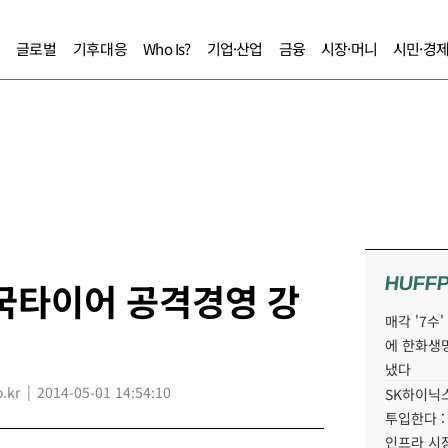
글로벌
기후대응
Who Is?
기업·산업
금융
시장·머니
시민·경
HUFF
국타이어 공격경영 강
매각 '7수
에 한화생
냈다
.kr
2014-05-01 14:54:10
SK하이닉스
투입한다 :
인프라 시