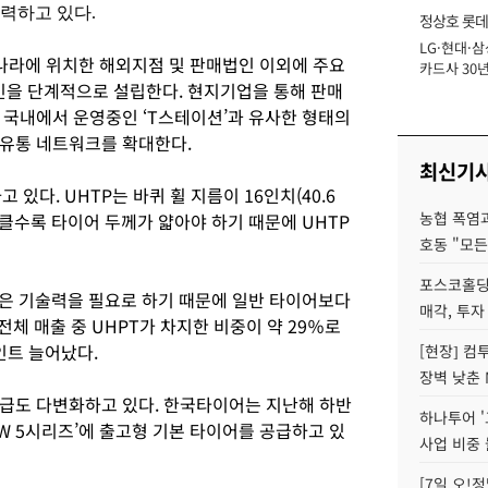
력하고 있다.
정상호 롯데
LG·현대·삼
장
9 나라에 위치한 해외지점 및 판매법인 이외에 주요
카드사 30년
을 단계적으로 설립한다. 현지기업을 통해 판매
에 '초집중' 
 국내에서 운영중인 ‘T스테이션’과 유사한 형태의
 유통 네트워크를 확대한다.
최신기
 있다. UHTP는 바퀴 휠 지름이 16인치(40.6
농협 폭염과
 클수록 타이어 두께가 얇아야 하기 때문에 UHTP
호동 "모든
포스코홀딩
높은 기술력을 필요로 하기 때문에 일반 타이어보다
매각, 투자
전체 매출 중 UHPT가 차지한 비중이 약 29％로
인트 늘어났다.
[현장] 컴
장벽 낮춘 
급도 다변화하고 있다. 한국타이어는 지난해 하반
하나투어 '
MW 5시리즈’에 출고형 기본 타이어를 공급하고 있
사업 비중 
[7일 오!