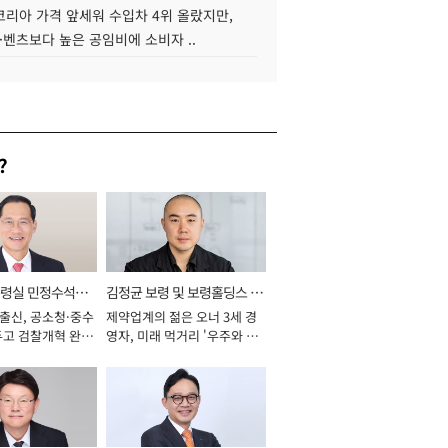
코리아 가격 앞세워 수입차 4위 올랐지만,
·벤츠보다 높은 공임비에 소비자 ..
?
통령실 민정수석비
김정균 보령 및 보령홀딩스 대
 출신, 공소청·중수
제약업계의 젊은 오너 3세 경
표이사 사장
두고 검찰개혁 완수
영자, 미래 먹거리 '우주와 헬
년]
스케어' 공들여 [2026년]