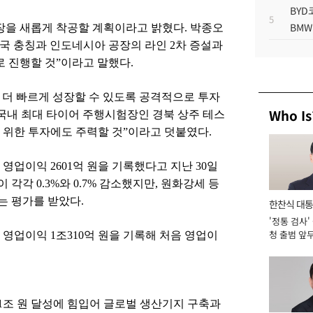
BYD
5
BMW
장을 새롭게 착공할 계획이라고 밝혔다. 박종오
국 충칭과 인도네시아 공장의 라인 2차 증설과
로 진행할 것”이라고 말했다.
도 더 빠르게 성장할 수 있도록 공격적으로 투자
Who Is
국내 최대 타이어 주행시험장인 경북 상주 테스
 위한 투자에도 주력할 것”이라고 덧붙였다.
, 영업이익 2601억 원을 기록했다고 지난 30일
각각 0.3%와 0.7% 감소했지만, 원화강세 등
는 평가를 받았다.
한찬식 대
'정통 검사'
서관
청 출범 앞
 영업이익 1조310억 원을 기록해 처음 영업이
맡아 [2026
1조 원 달성에 힘입어 글로벌 생산기지 구축과