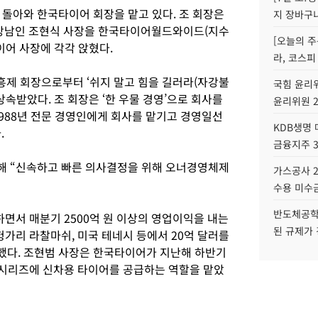
로 돌아와 한국타이어 회장을 맡고 있다. 조 회장은
지 장바구
장남인 조현식 사장을 한국타이어월드와이드(지수
[오늘의 주
이어 사장에 각각 앉혔다.
라, 코스피
조흥제 회장으로부터 ‘쉬지 말고 힘을 길러라(자강불
국힘 윤리위
상속받았다. 조 회장은 ‘한 우물 경영’으로 회사를
윤리위원 
1988년 전문 경영인에게 회사를 맡기고 경영일선
KDB생명
.
금융지주 
해 “신속하고 빠른 의사결정을 위해 오너경영체제
가스공사 2
수용 미수금
반도체공학
하면서 매분기 2500억 원 이상의 영업이익을 내는
된 규제가 
헝가리 라찰마쉬, 미국 테네시 등에서 20억 달러를
했다. 조현범 사장은 한국타이어가 지난해 하반기
5시리즈에 신차용 타이어를 공급하는 역할을 맡았