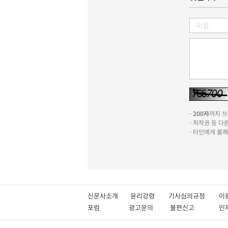
-
200자
까지 쓰실
- 저작권 등 
- 타인에게 불
신문사소개
윤리강령
기사심의규정
이
포럼
광고문의
불편신고