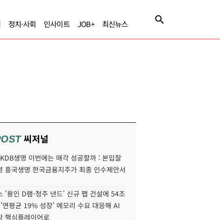
제
정치·사회
인사이트
JOB+
최신뉴스
씨저널
POST
' KDB생명 이번에는 매각 성공할까 : 본입찰
명 흥국생명 한국금융지주가 최종 인수제안서
 '용인 D램-청주 낸드' 신규 팹 건설에 54조
 '연평균 19% 성장' 메모리 수요 대응해 AI
장 핵심플레이어로