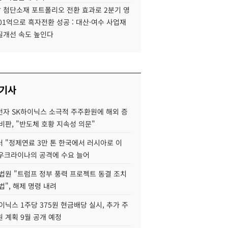
 첨단소재 포트폴리오 전환 효과로 2분기 영
01억으로 흑자전환 성공 : 대산·여수 사업재
질개선 속도 높인다
 기사
자 SK하이닉스 소극적 주주환원에 해외 증
비판, "반도체 호황 지속성 의문"
 "정제연료 3만 톤 한국에서 러시아로 이
 우크라이나의 공격에 수요 늘어
법원 "트럼프 정부 풍력 프로젝트 동결 조치
법", 해제 명령 내려
이닉스 1주당 375원 현금배당 실시, 추가 주
 계획 9월 공개 예정