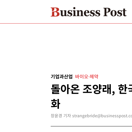
기업과산업
바이오·제약
돌아온 조양래, 한
화
장윤경 기자 strangebride@businesspost.co