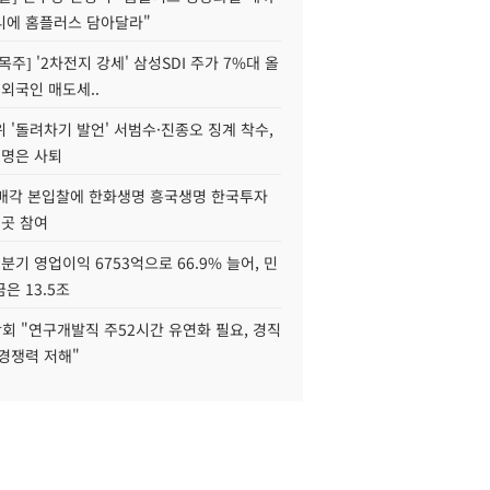
니에 홈플러스 담아달라"
목주] '2차전지 강세' 삼성SDI 주가 7%대 올
 외국인 매도세..
 '돌려차기 발언' 서범수·진종오 징계 착수,
2명은 사퇴
 매각 본입찰에 한화생명 흥국생명 한국투자
3곳 참여
분기 영업이익 6753억으로 66.9% 늘어, 민
은 13.5조
회 "연구개발직 주52시간 유연화 필요, 경직
경쟁력 저해"