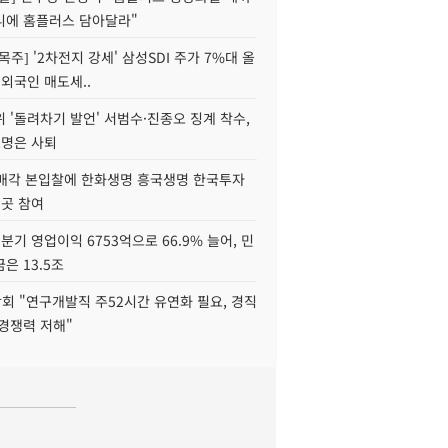
니에 홈플러스 담아달라"
목주] '2차전지 강세' 삼성SDI 주가 7%대 올
 외국인 매도세..
 '돌려차기 발언' 서범수·진종오 징계 착수,
2명은 사퇴
 매각 본입찰에 한화생명 흥국생명 한국투자
3곳 참여
분기 영업이익 6753억으로 66.9% 늘어, 민
은 13.5조
회 "연구개발직 주52시간 유연화 필요, 경직
경쟁력 저해"