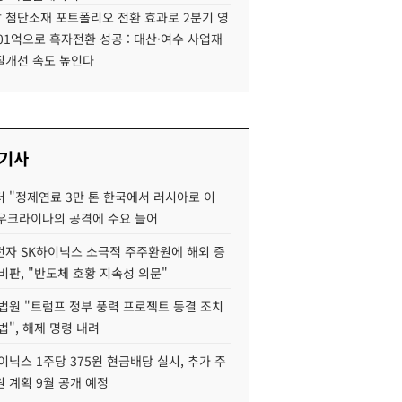
 첨단소재 포트폴리오 전환 효과로 2분기 영
01억으로 흑자전환 성공 : 대산·여수 사업재
질개선 속도 높인다
 기사
 "정제연료 3만 톤 한국에서 러시아로 이
 우크라이나의 공격에 수요 늘어
자 SK하이닉스 소극적 주주환원에 해외 증
비판, "반도체 호황 지속성 의문"
법원 "트럼프 정부 풍력 프로젝트 동결 조치
법", 해제 명령 내려
이닉스 1주당 375원 현금배당 실시, 추가 주
 계획 9월 공개 예정