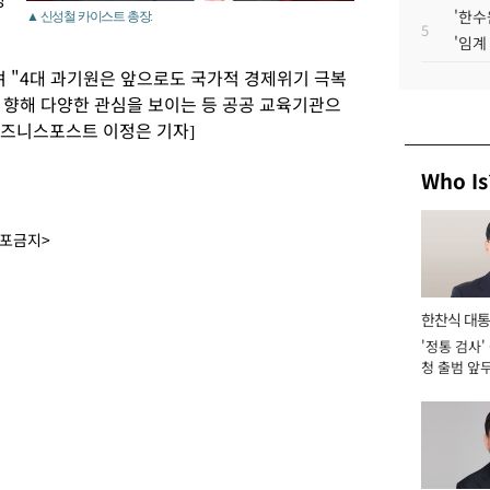
'한수
▲ 신성철 카이스트 총장.
5
'임계
며 "4대 과기원은 앞으로도 국가적 경제위기 극복
 향해 다양한 관심을 보이는 등 공공 교육기관으
비즈니스포스트 이정은 기자]
Who Is
배포금지>
한찬식 대
'정통 검사'
서관
청 출범 앞
맡아 [2026