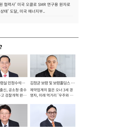
원 협력사' 미국 오클로 SMR 연구용 원자로
 상태' 도달, 미국 에너지부..
?
통령실 민정수석비
김정균 보령 및 보령홀딩스 대
 출신, 공소청·중수
제약업계의 젊은 오너 3세 경
표이사 사장
두고 검찰개혁 완수
영자, 미래 먹거리 '우주와 헬
년]
스케어' 공들여 [2026년]