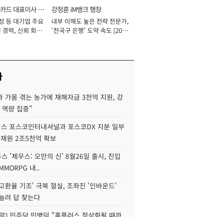
카드 대표이사 사
강정훈 iM뱅크 행장
성 등 대기업 주요
내부 이해도 높은 전략 전문가,
 경력, 신뢰 회복
'전국구 은행' 도약 속도 [2026
[2026년]
년]
사
 가뭄 겪는 농가에 재해자금 3천억 지원, 강
 역량 집중"
스 포스코인터내셔널과 포스코DX 지분 일부
 재원 2조5천억 확보
투스 '제우스: 오만의 신' 8월26일 출시, 진입
MMORPG 내..
고환율 기조' 극복 절실, 조좌진 '인바운드'
늘려 답 찾는다
정말] 민주당 민병덕 "홈플러스 정상화될 때까