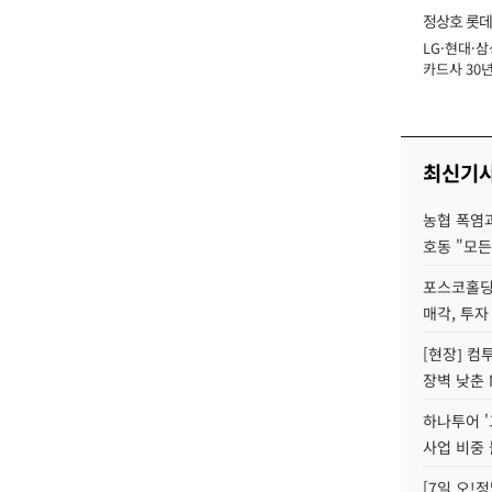
정상호 롯데
LG·현대·삼
장
카드사 30년
에 '초집중' 
최신기
농협 폭염과
호동 "모든
포스코홀딩
매각, 투자
[현장] 컴
장벽 낮춘 
하나투어 '
사업 비중 
[7일 오!