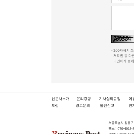
-
200자
까지 쓰실
- 저작권 등 
- 타인에게 불
신문사소개
윤리강령
기사심의규정
이
포럼
광고문의
불편신고
서울특별시 성동구 성
팩스 : 070-4015-
ISSN : 2636-171