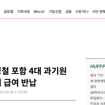
글로벌
기후대응
Who Is?
기업·산업
금융
시장·머니
시민·경
HUFF
철 포함 4대 과기원
매각 '7수
 급여 반납
에 한화생
냈다
20-03-30 17:23:41
SK하이닉스
투입한다 :
인프라 시