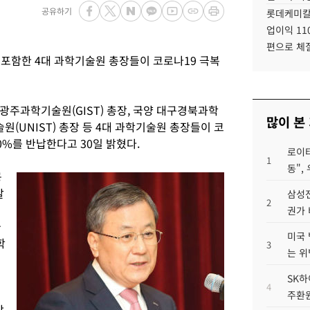
공유하기
롯데케미칼
업이익 11
편으로 체
포함한 4대 과학기술원 총장들이 코로나19 극복
광주과학기술원(GIST) 총장, 국양 대구경북과학
많이 본
술원(UNIST) 총장 등 4대 과학기술원 총장들이 코
0%를 반납한다고 30일 밝혔다.
로이터
1
동",
공
발
삼성전
2
권가 
국
미국 
학
3
는 위
SK하
4
주환원
상