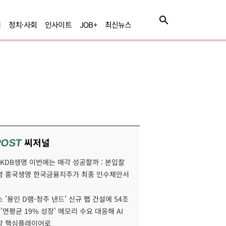
제
정치·사회
인사이트
JOB+
최신뉴스
씨저널
POST
' KDB생명 이번에는 매각 성공할까 : 본입찰
명 흥국생명 한국금융지주가 최종 인수제안서
 '용인 D램-청주 낸드' 신규 팹 건설에 54조
 '연평균 19% 성장' 메모리 수요 대응해 AI
장 핵심플레이어로