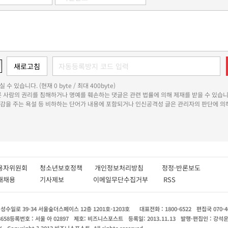
 수 있습니다. (현재 0 byte / 최대 400byte)
다른 사람의 권리를 침해하거나 명예를 훼손하는 댓글은 관련 법률에 의해 제재를 받을 수 있습니
쾌감을 주는 욕설 등 비하하는 단어가 내용에 포함되거나 인신공격성 글은 관리자의 판단에 의해
용자위원회
청소년보호정책
개인정보처리방침
정정·반론보도
인재채용
기사제보
이메일무단수집거부
RSS
수일로 39-34 서울숲더스페이스 12층 1201호-1203호
대표전화 : 1800-6522
편집국 070-4
8658
등록번호 : 서울 아 02897
제호: 비즈니스포스트
등록일: 2013.11.13
발행·편집인 : 강석
X
Copyright ? 2013 비즈니스포스트. All rights reserved.