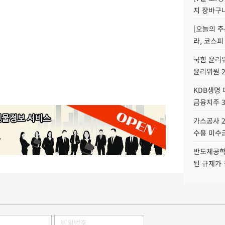
지 장바구
[오늘의 주
라, 코스피
국힘 윤리위
윤리위원 
KDB생명
금융지주 
가스공사 2
수용 미수금
반도체공학
된 규제가 