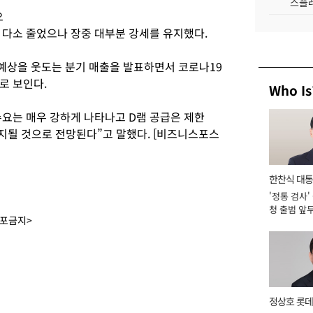
스플레
오
은 다소 줄었으나 장중 대부분 강세를 유지했다.
예상을 웃도는 분기 매출을 발표하면서 코로나19
로 보인다.
Who Is
요는 매우 강하게 나타나고 D램 공급은 제한
유지될 것으로 전망된다”고 말했다. [비즈니스포스
한찬식 대
'정통 검사'
서관
청 출범 앞
배포금지>
맡아 [2026
정상호 롯데