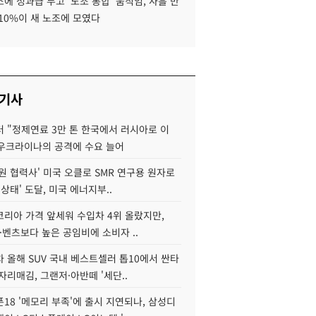
에 성과급 두고 '노조 통합' 움직임, 사흘 만
10%이 새 노조에 모였다
 기사
 "정제연료 3만 톤 한국에서 러시아로 이
 우크라이나의 공격에 수요 늘어
원 협력사' 미국 오클로 SMR 연구용 원자로
 상태' 도달, 미국 에너지부..
코리아 가격 앞세워 수입차 4위 올랐지만,
·벤츠보다 높은 공임비에 소비자 ..
 올해 SUV 국내 베스트셀러 톱10에서 싼타
자리매김, 그랜저·아반떼 '세단..
18 '메모리 부족'에 출시 지연되나, 삼성디