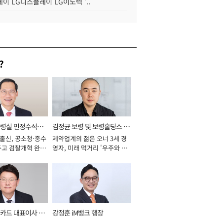
이 LG디스플레이 LG이노텍 '..
?
통령실 민정수석비
김정균 보령 및 보령홀딩스 대
 출신, 공소청·중수
제약업계의 젊은 오너 3세 경
표이사 사장
두고 검찰개혁 완수
영자, 미래 먹거리 '우주와 헬
년]
스케어' 공들여 [2026년]
카드 대표이사 사
강정훈 iM뱅크 행장