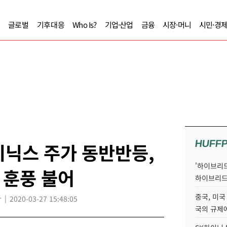
글로벌
기후대응
Who Is?
기업·산업
금융
시장·머니
시민·경
HUFF
이닉스 주가 동반반등,
'하이브리드
 훈풍 불어
하이브리드
중국, 미국
r
2020-03-27 15:48:05
국의 규제에