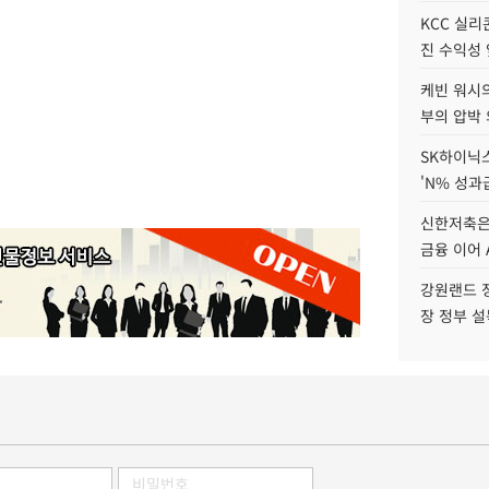
KCC 실리
진 수익성 
케빈 워시의
부의 압박
SK하이닉스
'N% 성과
신한저축은
금융 이어 
강원랜드 정
장 정부 