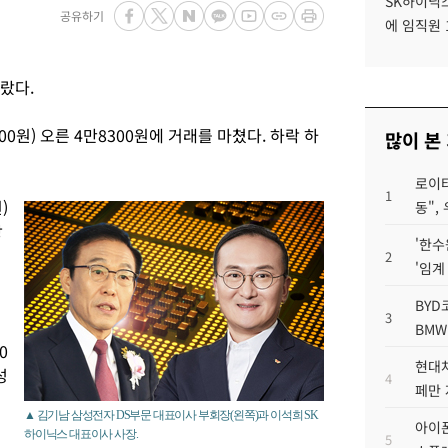
SK하이닉스
공유하기
에 임직원 
랐다.
00원) 오른 4만8300원에 거래를 마쳤다. 하락 하
많이 본
로이터
1
)
동",
상
'한수
2
'임계
BYD
3
BMW
0
현대차
성
4
페만 
▲ 김기남 삼성전자 DS부문 대표이사 부회장(왼쪽)과 이석희 SK
아이폰
하이닉스 대표이사 사장.
5