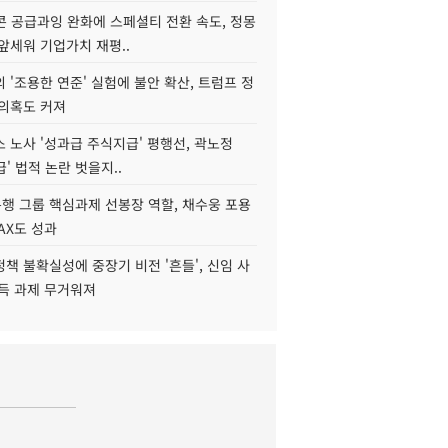
콘 공급과잉 완화에 스페셜티 전환 속도, 정몽
앞세워 기업가치 재평..
 '조용한 연준' 실험에 불안 확산, 트럼프 정
 의혹도 커져
 노사 '성과급 주식지급' 평행선, 곽노정
급' 법적 논란 벗을지..
행 그룹 핵심과제 선봉장 역할, 채수웅 포용
AX도 성과
책 불확실성에 중장기 비전 '흔들', 신임 사
설득 과제 무거워져