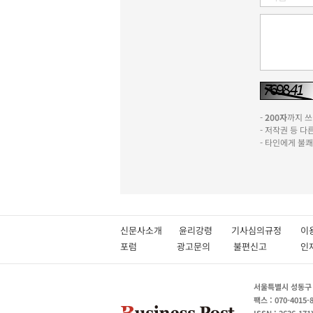
-
200자
까지 쓰실
- 저작권 등 
- 타인에게 불
신문사소개
윤리강령
기사심의규정
이
포럼
광고문의
불편신고
서울특별시 성동구 성
팩스 : 070-4015-
ISSN : 2636-171