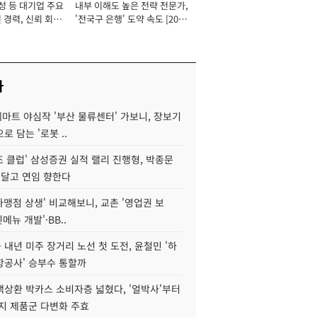
성 등 대기업 주요
내부 이해도 높은 전략 전문가,
 경력, 신뢰 회복
'전국구 은행' 도약 속도 [2026
[2026년]
년]
사
데마트 야심작 '부산 물류센터' 가보니, 장보기
로 담는 '로봇 ..
조 클럽' 삼성증권 실적 랠리 진행형, 박종문
 달고 연임 향한다
가맹점 상생' 비교해보니, 교촌 '영업권 보
신메뉴 개발'·BB..
내년 미주 장거리 노선 첫 도전, 윤철민 '하
항공사' 승부수 통할까
백상환 박카스 소비자층 넓혔다, '얼박사'부터
지 제품군 다변화 주효