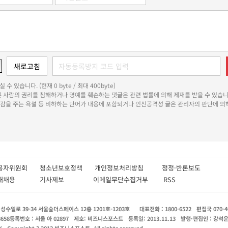
 수 있습니다. (현재 0 byte / 최대 400byte)
다른 사람의 권리를 침해하거나 명예를 훼손하는 댓글은 관련 법률에 의해 제재를 받을 수 있습니
쾌감을 주는 욕설 등 비하하는 단어가 내용에 포함되거나 인신공격성 글은 관리자의 판단에 의해
용자위원회
청소년보호정책
개인정보처리방침
정정·반론보도
인재채용
기사제보
이메일무단수집거부
RSS
수일로 39-34 서울숲더스페이스 12층 1201호-1203호
대표전화 : 1800-6522
편집국 070-4
8658
등록번호 : 서울 아 02897
제호: 비즈니스포스트
등록일: 2013.11.13
발행·편집인 : 강석
X
Copyright ? 2013 비즈니스포스트. All rights reserved.