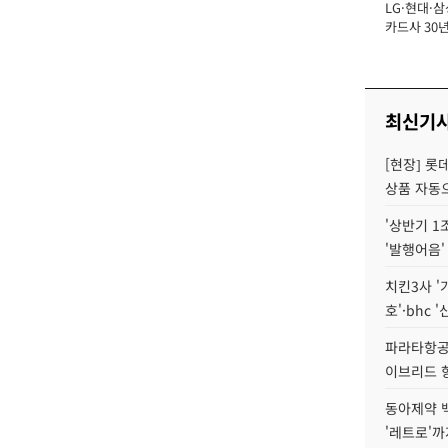
LG·현대·삼
장
카드사 30년
에 '초집중' 
최신기
[현장] 롯
상품 자동으
'상반기 1
'발행어음'
치킨3사 '
호'·bhc '
파라타항공 
이브리드 
동아제약 
'레트로'까