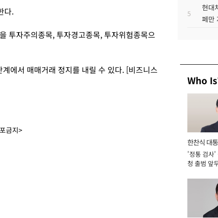
현대차
한다.
5
페만 
목을 투자주의종목, 투자경고종목, 투자위험종목으
에서 매매거래 정지를 내릴 수 있다. [비즈니스
Who Is
배포금지>
한찬식 대
'정통 검사'
서관
청 출범 앞
맡아 [2026