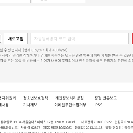
 수 있습니다. (현재 0 byte / 최대 400byte)
다른 사람의 권리를 침해하거나 명예를 훼손하는 댓글은 관련 법률에 의해 제재를 받을 수 있습니
쾌감을 주는 욕설 등 비하하는 단어가 내용에 포함되거나 인신공격성 글은 관리자의 판단에 의해
용자위원회
청소년보호정책
개인정보처리방침
정정·반론보도
인재채용
기사제보
이메일무단수집거부
RSS
수일로 39-34 서울숲더스페이스 12층 1201호-1203호
대표전화 : 1800-6522
편집국 070-4
8658
등록번호 : 서울 아 02897
제호: 비즈니스포스트
등록일: 2013.11.13
발행·편집인 : 강석
X
Copyright ? 2013 비즈니스포스트. All rights reserved.