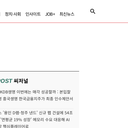
제
정치·사회
인사이트
JOB+
최신뉴스
씨저널
POST
' KDB생명 이번에는 매각 성공할까 : 본입찰
명 흥국생명 한국금융지주가 최종 인수제안서
 '용인 D램-청주 낸드' 신규 팹 건설에 54조
 '연평균 19% 성장' 메모리 수요 대응해 AI
장 핵심플레이어로