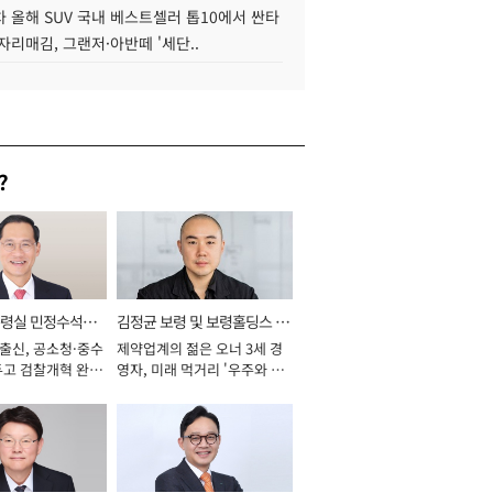
 올해 SUV 국내 베스트셀러 톱10에서 싼타
자리매김, 그랜저·아반떼 '세단..
?
통령실 민정수석비
김정균 보령 및 보령홀딩스 대
 출신, 공소청·중수
제약업계의 젊은 오너 3세 경
표이사 사장
두고 검찰개혁 완수
영자, 미래 먹거리 '우주와 헬
년]
스케어' 공들여 [2026년]