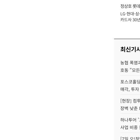
정상호 롯데
LG·현대·삼
장
카드사 30년
에 '초집중' 
최신기
농협 폭염과
호동 "모든
포스코홀딩
매각, 투자
[현장] 컴
장벽 낮춘 
하나투어 '
사업 비중 
[7일 오!