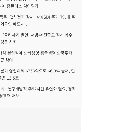
니에 홈플러스 담아달라"
목주] '2차전지 강세' 삼성SDI 주가 7%대 올
 외국인 매도세..
 '돌려차기 발언' 서범수·진종오 징계 착수,
2명은 사퇴
 매각 본입찰에 한화생명 흥국생명 한국투자
3곳 참여
분기 영업이익 6753억으로 66.9% 늘어, 민
은 13.5조
회 "연구개발직 주52시간 유연화 필요, 경직
경쟁력 저해"