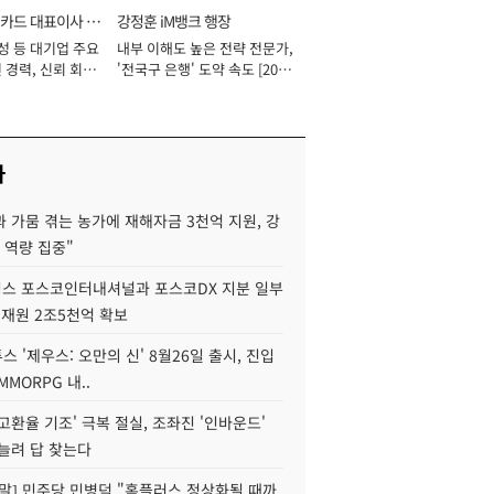
카드 대표이사 사
강정훈 iM뱅크 행장
성 등 대기업 주요
내부 이해도 높은 전략 전문가,
 경력, 신뢰 회복
'전국구 은행' 도약 속도 [2026
[2026년]
년]
사
 가뭄 겪는 농가에 재해자금 3천억 지원, 강
 역량 집중"
스 포스코인터내셔널과 포스코DX 지분 일부
 재원 2조5천억 확보
투스 '제우스: 오만의 신' 8월26일 출시, 진입
MMORPG 내..
고환율 기조' 극복 절실, 조좌진 '인바운드'
늘려 답 찾는다
정말] 민주당 민병덕 "홈플러스 정상화될 때까