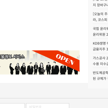
지 장바구
[오늘의 주
라, 코스피
국힘 윤리위
윤리위원 
KDB생명
금융지주 
가스공사 2
수용 미수금
반도체공학
된 규제가 