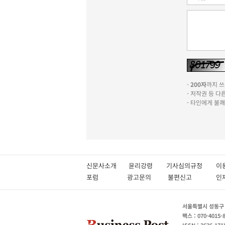
-
200자
까지 쓰실
- 저작권 등 
- 타인에게 불
신문사소개
윤리강령
기사심의규정
이
포럼
광고문의
불편신고
서울특별시 성동구 성
팩스 : 070-4015-
ISSN : 2636-171