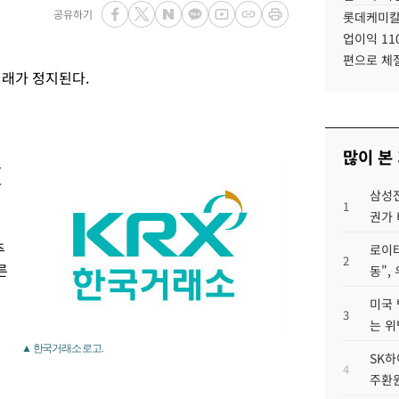
공유하기
롯데케미칼
업이익 11
편으로 체
거래가 정지된다.
많이 본
스
다
삼성전
1
권가 
주
로이터
2
른
동",
미국 
3
는 위
▲ 한국거래소 로고.
SK하
4
주환원