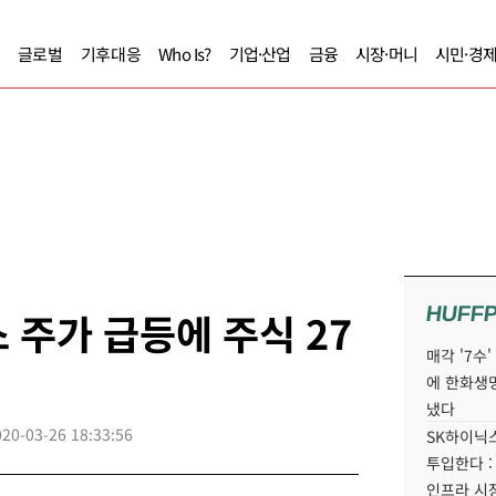
글로벌
기후대응
Who Is?
기업·산업
금융
시장·머니
시민·경
HUFF
 주가 급등에 주식 27
매각 '7수
에 한화생
냈다
020-03-26 18:33:56
SK하이닉스
투입한다 :
인프라 시