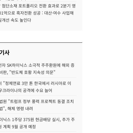
 첨단소재 포트폴리오 전환 효과로 2분기 영
01억으로 흑자전환 성공 : 대산·여수 사업재
질개선 속도 높인다
 기사
자 SK하이닉스 소극적 주주환원에 해외 증
비판, "반도체 호황 지속성 의문"
 "정제연료 3만 톤 한국에서 러시아로 이
 우크라이나의 공격에 수요 늘어
법원 "트럼프 정부 풍력 프로젝트 동결 조치
법", 해제 명령 내려
이닉스 1주당 375원 현금배당 실시, 추가 주
 계획 9월 공개 예정