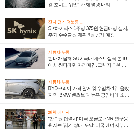
결 조치는 위법", 해제 명령 내려
전자·전기·정보통신
SK하이닉스 1주당 375원 현금배당 실시,
추가 주주환원 계획 9월 공개 예정
자동차·부품
현대차 올해 SUV 국내 베스트셀러 톱10
에서 싼타페만 자리매김, 그랜저·아반떼
'세단 쌍끌이'로 내수 방어
자동차·부품
BYD코리아 가격 앞세워 수입차 4위 올랐
지만, BMW·벤츠보다 높은 공임비에 소비
자 불만 폭발
화학·에너지
'한수원 협력사' 미국 오클로 SMR 연구용
원자로 '임계 상태' 도달, 미국 에너지부
"중요한 이정표"