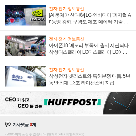
전자·전기·정보통신
[AI 뭉쳐야 산다⑧] LG·엔비디아 '피지컬 A
I' 동맹 강화, 구광모 제조·데이터·기술 결
집해 종합 로보틱스 기업으로
전자·전기·정보통신
아이폰18 '메모리 부족'에 출시 지연되나,
삼성디스플레이 LG디스플레이 LG이노
텍 '탈애플' 수익 다각화 속도
전자·전기·정보통신
삼성전자 넷리스트와 특허분쟁 매듭, 5년
동안 최대 1.3조 라이선스비 지급
기사댓글
0
개
200자까지 쓰실 수 있습니다. (현재 0 byte / 최대 400byte)