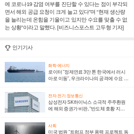
에 코로나19 감염 여부를 진단할 수 있다는 점이 부각되
면서 해외 공급 요청이 크게 늘고 있다”며 “현재 생산량
을 늘리는데 온힘을 기울이고 있지만 수요를 맞출 수 없
는 상황”이라고 말했다. [비즈니스포스트 고두형 기자]
인기기사
화학·에너지
로이터 "정제연료 3만 톤 한국에서 러시
아로 이동", 우크라이나의 공격에 수요 늘
어
전자·전기·정보통신
삼성전자 SK하이닉스 소극적 주주환원
에 해외 증권가 비판, "반도체 호황 지속
성 의문"
사회
미국 법원 "트럼프 정부 풍력 프로젝트 동