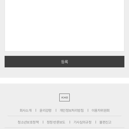
PC버전
회사소개
윤리강령
개인정보처리방침
이용자위원회
청소년보호정책
정정·반론보도
기사심의규정
불편신고