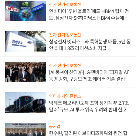
전자·전기·정보통신
엔비디아 '루빈 울트라'에도 HBM4 탑재 검
토, 삼성전자·SK하이닉스 HBM4 수율에 주
도권 갈린다
전자·전기·정보통신
삼성전자 넷리스트와 특허분쟁 매듭, 5년 동
안 최대 1.3조 라이선스비 지급
전자·전기·정보통신
[AI 뭉쳐야 산다⑧] LG·엔비디아 '피지컬 AI'
동맹 강화, 구광모 제조·데이터·기술 결집
해 종합 로보틱스 기업으로
인터넷·게임·콘텐츠
빅테크 메모리반도체 포함 장기계약 '2.7조
달러' 규모, AI 투자 위축 우려와 반대 신호
공기업
한수원, 필리핀 아보이티즈파워와 원전 협