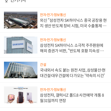
전자·전기·정보통신
외신 "삼성전자 SK하이닉스 중국 공장용 현
지 생산 반도체 장비 시험, 미국 수출통제 대
비"
전자·전기·정보통신
삼성전자 SK하이닉스 소극적 주주환원에
해외 증권가 비판, "반도체 호황 지속성 의
문"
건설
국내외서 속도 붙는 원전 사업, 삼성물산·현
대건설·대우건설에 다가오는 '약속의 시간'
전자·전기·정보통신
삼성전자, 갤럭시Z 폴드8 사전예약 개통 8
월31일까지 연장