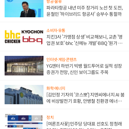
항공·물류
파라타항공 내년 미주 장거리 노선 첫 도전,
윤철민 '하이브리드 항공사' 승부수 통할까
소비자·유통
치킨3사 '가맹점 상생' 비교해보니, 교촌 '영
업권 보호'·bhc '신메뉴 개발'·BBQ '원가 부
담'
인터넷·게임·콘텐츠
YG엔터 하반기 빅뱅 월드투어로 실적 성장
증권가 전망, 신인 보이그룹도 주목
화학·에너지
[김민정 기자의 '코스뽀'] 지엔씨에너지 AI 붐
에 비상발전기 호황, 안병철 친환경 에너지
발전전문기업 향한다
정치
[여론조사꽃] 민주당 당대표 선호도 정청래