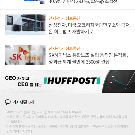
30.5%·김민석 29.6%, 0.9%p 초접전
전자·전기·정보통신
삼성전자, 미국 오크리지국립연구소와 극저
온 히트펌프 개발하기로
전자·전기·정보통신
SK하이닉스 통합노조 설립 움직임 본격화,
성과급 체계 불만에 3500명 결집
기사댓글
0
개
200자까지 쓰실 수 있습니다. (현재 0 byte / 최대 400byte)
저작권 등 다른 사람의 권리를 침해하거나 명예를 훼손하는 댓글은 관련 법률에 의해 제재를 받을
수 있습니다.
타인에게 불쾌감을 주는 욕설 등 비하하는 단어가 내용에 포함되거나 인신공격성 글은 관리자의 판
단에 의해 삭제 합니다.