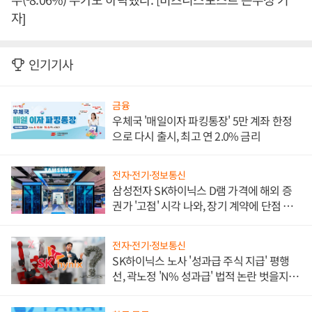
자]
인기기사
금융
우체국 '매일이자 파킹통장' 5만 계좌 한정
으로 다시 출시, 최고 연 2.0% 금리
전자·전기·정보통신
삼성전자 SK하이닉스 D램 가격에 해외 증
권가 '고점' 시각 나와, 장기 계약에 단점 부
각
전자·전기·정보통신
SK하이닉스 노사 '성과급 주식 지급' 평행
선, 곽노정 'N% 성과급' 법적 논란 벗을지 주
목