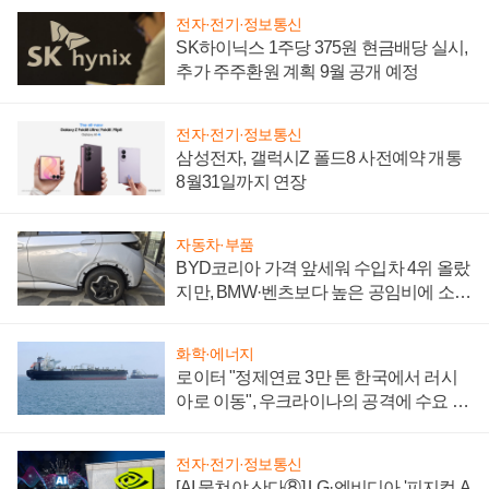
전자·전기·정보통신
SK하이닉스 1주당 375원 현금배당 실시,
추가 주주환원 계획 9월 공개 예정
전자·전기·정보통신
삼성전자, 갤럭시Z 폴드8 사전예약 개통
8월31일까지 연장
자동차·부품
BYD코리아 가격 앞세워 수입차 4위 올랐
지만, BMW·벤츠보다 높은 공임비에 소비
자 불만 폭발
화학·에너지
로이터 "정제연료 3만 톤 한국에서 러시
아로 이동", 우크라이나의 공격에 수요 늘
어
전자·전기·정보통신
[AI 뭉쳐야 산다⑧] LG·엔비디아 '피지컬 A