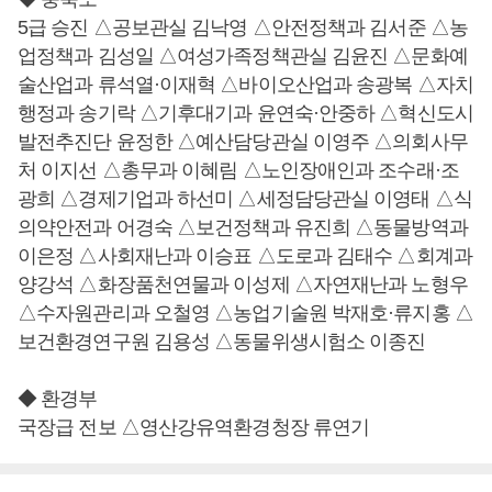
5급 승진 △공보관실 김낙영 △안전정책과 김서준 △농
업정책과 김성일 △여성가족정책관실 김윤진 △문화예
술산업과 류석열·이재혁 △바이오산업과 송광복 △자치
행정과 송기락 △기후대기과 윤연숙·안중하 △혁신도시
발전추진단 윤정한 △예산담당관실 이영주 △의회사무
처 이지선 △총무과 이혜림 △노인장애인과 조수래·조
광희 △경제기업과 하선미 △세정담당관실 이영태 △식
의약안전과 어경숙 △보건정책과 유진희 △동물방역과
이은정 △사회재난과 이승표 △도로과 김태수 △회계과
양강석 △화장품천연물과 이성제 △자연재난과 노형우
△수자원관리과 오철영 △농업기술원 박재호·류지홍 △
보건환경연구원 김용성 △동물위생시험소 이종진
◆ 환경부
국장급 전보 △영산강유역환경청장 류연기