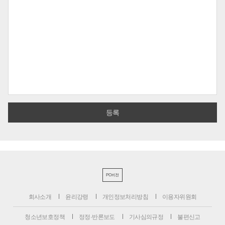
PC버전
회사소개
윤리강령
개인정보처리방침
이용자위원회
청소년보호정책
정정·반론보도
기사심의규정
불편신고