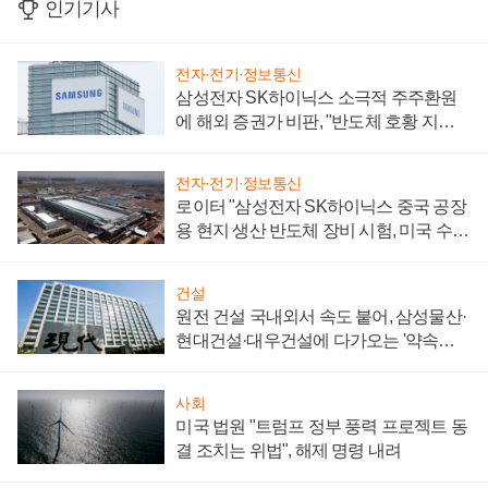
인기기사
전자·전기·정보통신
삼성전자 SK하이닉스 소극적 주주환원
에 해외 증권가 비판, "반도체 호황 지속
성 의문"
전자·전기·정보통신
로이터 "삼성전자 SK하이닉스 중국 공장
용 현지 생산 반도체 장비 시험, 미국 수출
통제 대비"
건설
원전 건설 국내외서 속도 붙어, 삼성물산·
현대건설·대우건설에 다가오는 '약속의
시간'
사회
미국 법원 "트럼프 정부 풍력 프로젝트 동
결 조치는 위법", 해제 명령 내려