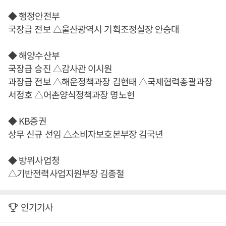
◆ 행정안전부
국장급 전보 △울산광역시 기획조정실장 안승대
◆ 해양수산부
국장급 승진 △감사관 이시원
과장급 전보 △해운정책과장 김현태 △국제협력총괄과장
서정호 △어촌양식정책과장 명노헌
◆ KB증권
상무 신규 선임 △소비자보호본부장 김국년
◆ 방위사업청
△기반전력사업지원부장 김종철
인기기사