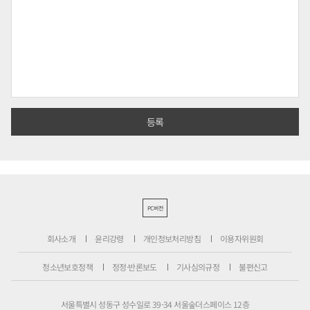
PC버전
회사소개
윤리강령
개인정보처리방침
이용자위원회
청소년보호정책
정정·반론보도
기사심의규정
불편신고
서울특별시 성동구 성수일로 39-34 서울숲더스페이스 12층