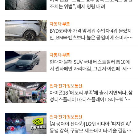
조치는 위법", 해제 명령 내려
자동차·부품
BYD코리아 가격 앞세워 수입차 4위 올랐지
만, BMW·벤츠보다 높은 공임비에 소비자
불만 폭발
자동차·부품
현대차 올해 SUV 국내 베스트셀러 톱10에
서 싼타페만 자리매김, 그랜저·아반떼 '세단
쌍끌이'로 내수 방어
전자·전기·정보통신
아이폰18 '메모리 부족'에 출시 지연되나, 삼
성디스플레이 LG디스플레이 LG이노텍 '탈
애플' 수익 다각화 속도
전자·전기·정보통신
[AI 뭉쳐야 산다⑧] LG·엔비디아 '피지컬 AI'
동맹 강화, 구광모 제조·데이터·기술 결집
해 종합 로보틱스 기업으로