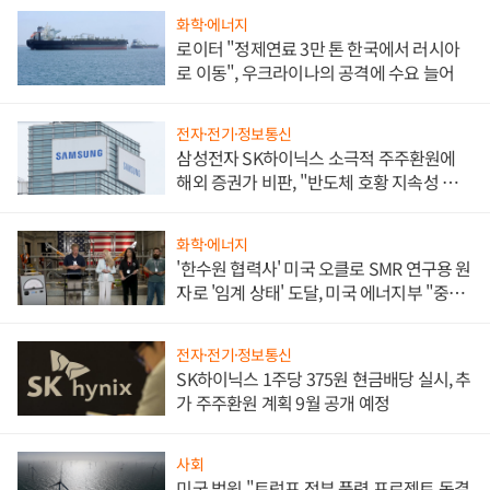
화학·에너지
로이터 "정제연료 3만 톤 한국에서 러시아
로 이동", 우크라이나의 공격에 수요 늘어
전자·전기·정보통신
삼성전자 SK하이닉스 소극적 주주환원에
해외 증권가 비판, "반도체 호황 지속성 의
문"
화학·에너지
'한수원 협력사' 미국 오클로 SMR 연구용 원
자로 '임계 상태' 도달, 미국 에너지부 "중요
한 이정표"
전자·전기·정보통신
SK하이닉스 1주당 375원 현금배당 실시, 추
가 주주환원 계획 9월 공개 예정
사회
미국 법원 "트럼프 정부 풍력 프로젝트 동결