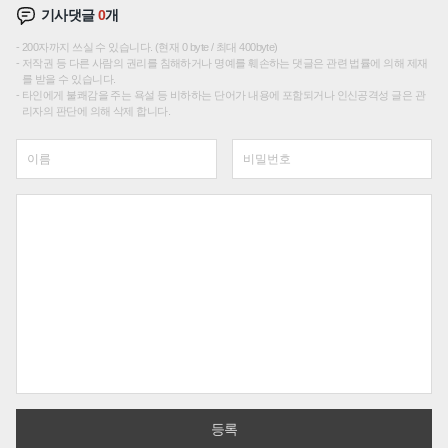
기사댓글
0
개
200자까지 쓰실 수 있습니다. (현재 0 byte / 최대 400byte)
저작권 등 다른 사람의 권리를 침해하거나 명예를 훼손하는 댓글은 관련 법률에 의해 제재
를 받을 수 있습니다.
타인에게 불쾌감을 주는 욕설 등 비하하는 단어가 내용에 포함되거나 인신공격성 글은 관
리자의 판단에 의해 삭제 합니다.