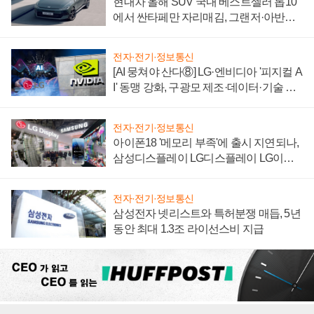
현대차 올해 SUV 국내 베스트셀러 톱10
에서 싼타페만 자리매김, 그랜저·아반떼
'세단 쌍끌이'로 내수 방어
전자·전기·정보통신
[AI 뭉쳐야 산다⑧] LG·엔비디아 '피지컬 A
I' 동맹 강화, 구광모 제조·데이터·기술 결
집해 종합 로보틱스 기업으로
전자·전기·정보통신
아이폰18 '메모리 부족'에 출시 지연되나,
삼성디스플레이 LG디스플레이 LG이노
텍 '탈애플' 수익 다각화 속도
전자·전기·정보통신
삼성전자 넷리스트와 특허분쟁 매듭, 5년
동안 최대 1.3조 라이선스비 지급