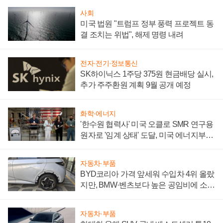
사회
미국 법원 "트럼프 정부 풍력 프로젝트 동
결 조치는 위법", 해제 명령 내려
전자·전기·정보통신
SK하이닉스 1주당 375원 현금배당 실시,
추가 주주환원 계획 9월 공개 예정
화학·에너지
'한수원 협력사' 미국 오클로 SMR 연구용
원자로 '임계 상태' 도달, 미국 에너지부
"중요한 이정표"
자동차·부품
BYD코리아 가격 앞세워 수입차 4위 올랐
지만, BMW·벤츠보다 높은 공임비에 소비
자 불만 폭발
자동차·부품