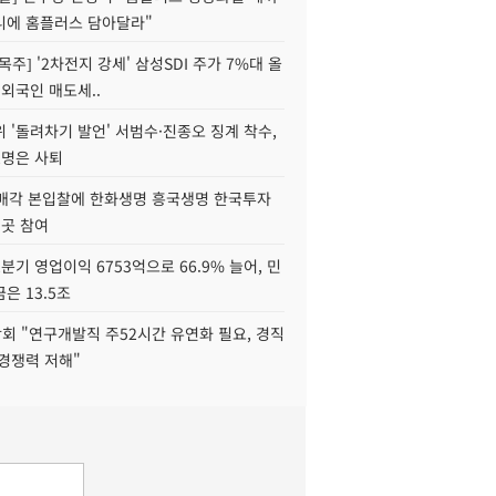
니에 홈플러스 담아달라"
목주] '2차전지 강세' 삼성SDI 주가 7%대 올
 외국인 매도세..
 '돌려차기 발언' 서범수·진종오 징계 착수,
2명은 사퇴
 매각 본입찰에 한화생명 흥국생명 한국투자
3곳 참여
분기 영업이익 6753억으로 66.9% 늘어, 민
은 13.5조
회 "연구개발직 주52시간 유연화 필요, 경직
경쟁력 저해"