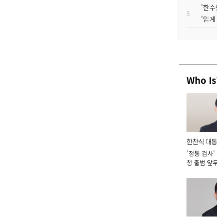
'한수
5
'임계
Who Is
한찬식 대
'정통 검사'
서관
청 출범 앞
맡아 [2026