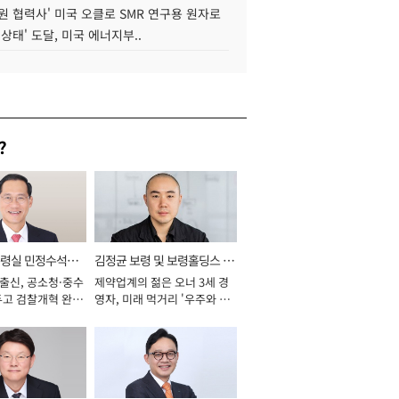
원 협력사' 미국 오클로 SMR 연구용 원자로
 상태' 도달, 미국 에너지부..
?
통령실 민정수석비
김정균 보령 및 보령홀딩스 대
 출신, 공소청·중수
제약업계의 젊은 오너 3세 경
표이사 사장
두고 검찰개혁 완수
영자, 미래 먹거리 '우주와 헬
년]
스케어' 공들여 [2026년]