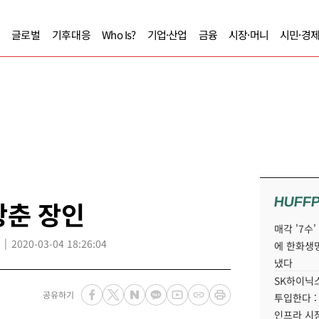
글로벌
기후대응
Who Is?
기업·산업
금융
시장·머니
시민·경
HUFF
광춘 장인
매각 '7수
2020-03-04 18:26:04
에 한화생
냈다
SK하이닉스
공유하기
투입한다 :
인프라 시