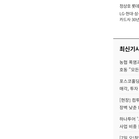
정상호 롯데
LG·현대·삼
장
카드사 30년
에 '초집중' 
최신기
농협 폭염과
호동 "모든
포스코홀딩
매각, 투자
[현장] 컴
장벽 낮춘 
하나투어 '
사업 비중 
[7일 오!