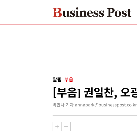
알림
부음
[부음] 권일찬, 오
박안나 기자 annapark@businesspost.co.kr