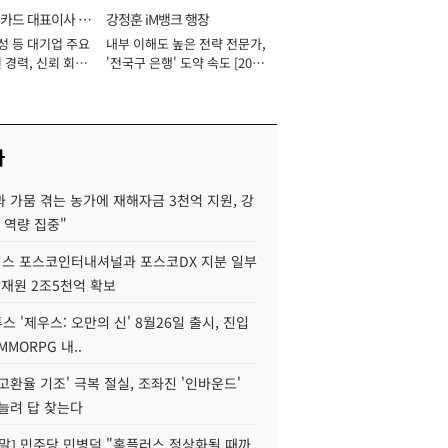
카드 대표이사 사
강정훈 iM뱅크 행장
성 등 대기업 주요
내부 이해도 높은 전략 전문가,
 경력, 신뢰 회복
'전국구 은행' 도약 속도 [2026
[2026년]
년]
사
 가뭄 겪는 농가에 재해자금 3천억 지원, 강
 역량 집중"
스 포스코인터내셔널과 포스코DX 지분 일부
 재원 2조5천억 확보
투스 '제우스: 오만의 신' 8월26일 출시, 진입
MMORPG 내..
고환율 기조' 극복 절실, 조좌진 '인바운드'
늘려 답 찾는다
정말] 민주당 민병덕 "홈플러스 정상화될 때까