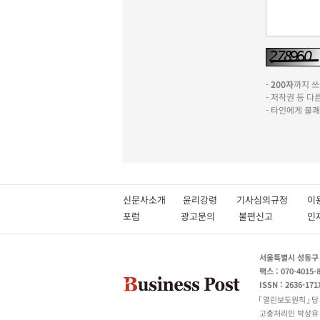
-
200자
까지 쓰실
- 저작권 등 
- 타인에게 불
신문사소개
윤리강령
기사심의규정
이
포럼
광고문의
불편신고
서울특별시 성동구 성
팩스 : 070-4015-
ISSN : 2636-171
열린보도원칙
당
고충처리인 박상유 180