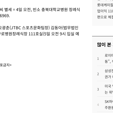
롯데케미칼
 별세 = 4일 오전, 빈소 충북대학교병원 장례식
업이익 11
6969.
편으로 체
오광춘(JTBC 스포츠문화팀장) 김동아(법무법인
 구로병원장례식장 111호실(5일 오전 9시 입실 예
많이 본
로이터
1
동",
배포금지>
삼성전
2
권가 
미국 
3
는 위
SK하
4
주환원