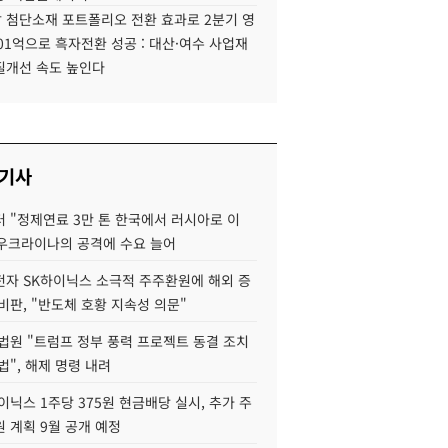
 첨단소재 포트폴리오 전환 효과로 2분기 영
01억으로 흑자전환 성공 : 대산·여수 사업재
질개선 속도 높인다
 기사
 "정제연료 3만 톤 한국에서 러시아로 이
 우크라이나의 공격에 수요 늘어
자 SK하이닉스 소극적 주주환원에 해외 증
비판, "반도체 호황 지속성 의문"
법원 "트럼프 정부 풍력 프로젝트 동결 조치
법", 해제 명령 내려
이닉스 1주당 375원 현금배당 실시, 추가 주
 계획 9월 공개 예정