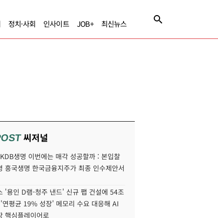
제
정치·사회
인사이트
JOB+
최신뉴스
씨저널
POST
' KDB생명 이번에는 매각 성공할까 : 본입찰
명 흥국생명 한국금융지주가 최종 인수제안서
 '용인 D램-청주 낸드' 신규 팹 건설에 54조
 '연평균 19% 성장' 메모리 수요 대응해 AI
장 핵심플레이어로