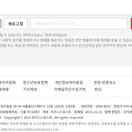
 수 있습니다. (현재 0 byte / 최대 400byte)
다른 사람의 권리를 침해하거나 명예를 훼손하는 댓글은 관련 법률에 의해 제재를 받을 수 있습니
쾌감을 주는 욕설 등 비하하는 단어가 내용에 포함되거나 인신공격성 글은 관리자의 판단에 의해
용자위원회
청소년보호정책
개인정보처리방침
정정·반론보도
인재채용
기사제보
이메일무단수집거부
RSS
수일로 39-34 서울숲더스페이스 12층 1201호-1203호
대표전화 : 1800-6522
편집국 070-4
8658
등록번호 : 서울 아 02897
제호: 비즈니스포스트
등록일: 2013.11.13
발행·편집인 : 강석
X
Copyright ? 2013 비즈니스포스트. All rights reserved.
 매체는 독자와 취재원 등 뉴스이용자의 권리 보장을 위해 반론이나 정정보도, 추후보도를 요청할 수 
0-6522 bspost@businesspost.co.kr