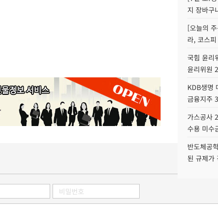
지 장바구
[오늘의 주
라, 코스피
국힘 윤리위
윤리위원 
KDB생명
금융지주 
가스공사 2
수용 미수금
반도체공학
된 규제가 