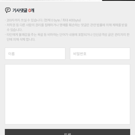
기사댓글
0
개
200자까지 쓰실 수 있습니다. (현재 0 byte / 최대 400byte)
저작권 등 다른 사람의 권리를 침해하거나 명예를 훼손하는 댓글은 관련 법률에 의해 제재를 받을
수 있습니다.
타인에게 불쾌감을 주는 욕설 등 비하하는 단어가 내용에 포함되거나 인신공격성 글은 관리자의 판
단에 의해 삭제 합니다.