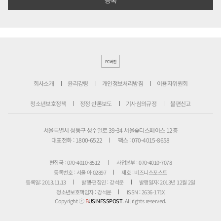
PC버전
회사소개
윤리강령
개인정보처리방침
이용자위원회
청소년보호정책
정정·반론보도
기사심의규정
불편신고
서울특별시 성동구 성수일로 39-34 서울숲더스페이스 12층
대표전화 : 1800-6522
팩스 : 070-4015-8658
편집국 : 070-4010-8512
사업본부 : 070-4010-7078
등록번호 : 서울 아 02897
제호 : 비즈니스포스트
등록일: 2013.11.13
발행·편집인 : 강석운
발행일자: 2013년 12월 2일
청소년보호책임자 : 강석운
ISSN : 2636-171X
Copyright ⓒ
B
USINESSPOST
. All rights reserved.