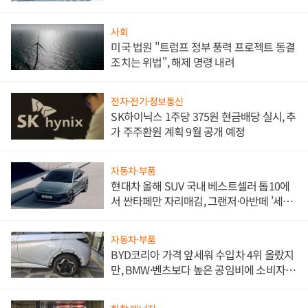
문"
사회
미국 법원 "트럼프 정부 풍력 프로젝트 동결
조치는 위법", 해제 명령 내려
전자·전기·정보통신
SK하이닉스 1주당 375원 현금배당 실시, 추
가 주주환원 계획 9월 공개 예정
자동차·부품
현대차 올해 SUV 국내 베스트셀러 톱10에
서 싼타페만 자리매김, 그랜저·아반떼 '세단
쌍끌이'로 내수 방어
자동차·부품
BYD코리아 가격 앞세워 수입차 4위 올랐지
만, BMW·벤츠보다 높은 공임비에 소비자
불만 폭발